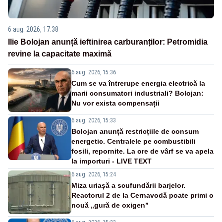
6 aug. 2026, 17:38
Ilie Bolojan anunță ieftinirea carburanților: Petromidia
revine la capacitate maximă
6 aug. 2026, 15:36
Cum se va întrerupe energia electrică la
marii consumatori industriali? Bolojan:
Nu vor exista compensații
6 aug. 2026, 15:33
Bolojan anunță restricțiile de consum
energetic. Centralele pe combustibili
fosili, repornite. La ore de vârf se va apela
la importuri - LIVE TEXT
6 aug. 2026, 15:24
Miza uriașă a scufundării barjelor.
Reactorul 2 de la Cernavodă poate primi o
nouă „gură de oxigen”