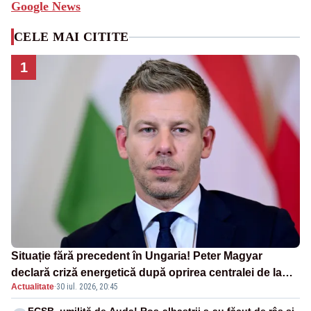
Google News
CELE MAI CITITE
1
Situație fără precedent în Ungaria! Peter Magyar
declară criză energetică după oprirea centralei de la
Actualitate
·
30 iul. 2026, 20:45
Paks
FCSB, umilită de Auda! Roș-albaștrii s-au făcut de râs și