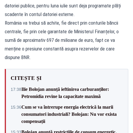
datoriei publice, pentru luna iulie sunt deja programate plăți
scadente în contul datoriei externe.
România va trebui să achite, fie direct prin conturile băncii
centrale, fie prin cele garantate de Ministerul Finanțelor, o
sumă de aproximativ 697 de milioane de euro, fapt ce va
menține o presiune constantă asupra rezervelor de care
dispune BNR.
CITEȘTE ȘI
Ilie Bolojan anunță ieftinirea carburanților:
17:38
Petromidia revine la capacitate maximă
Cum se va întrerupe energia electrică la marii
15:36
consumatori industriali? Bolojan: Nu vor exista
compensații
Bolojan anunță restricțiile de consum energetic.
15:33