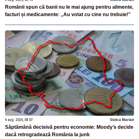
Românii spun că banii nu le mai ajung pentru alimente,
facturi și medicamente: „Au votat cu cine nu trebuie!”
6 aug. 2026, 08:07
Stoica Marian
Săptămână decisivă pentru economie: Moody’s decide
dacă retrogradează România la junk