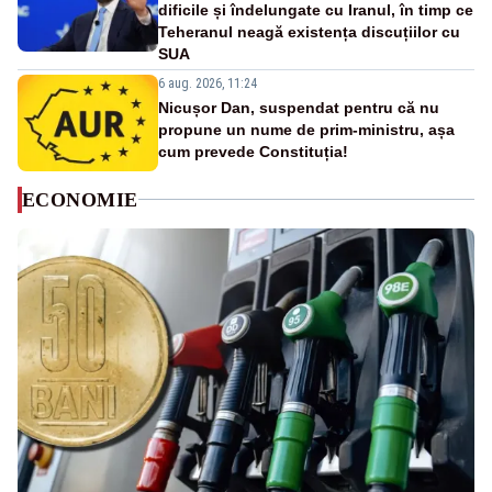
dificile și îndelungate cu Iranul, în timp ce
Teheranul neagă existența discuțiilor cu
SUA
6 aug. 2026, 11:24
Nicușor Dan, suspendat pentru că nu
propune un nume de prim-ministru, așa
cum prevede Constituția!
ECONOMIE