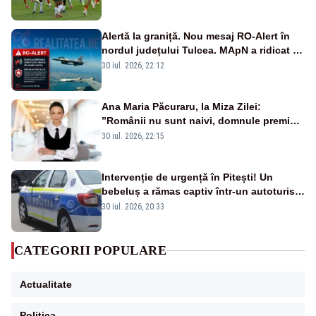
Alertă la graniță. Nou mesaj RO-Alert în
nordul județului Tulcea. MApN a ridicat de
la sol două avioane F-16
30 iul. 2026, 22:12
Ana Maria Păcuraru, la Miza Zilei:
”Românii nu sunt naivi, domnule premier
Bolojan”
30 iul. 2026, 22:15
Intervenție de urgență în Pitești! Un
bebeluș a rămas captiv într-un autoturism
din cauza unei defecțiuni
30 iul. 2026, 20:33
CATEGORII POPULARE
Actualitate
Politica