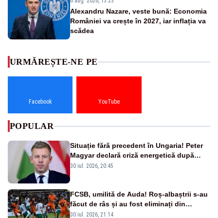
6 aug. 2026, 15:23
Alexandru Nazare, veste bună: Economia
României va crește în 2027, iar inflația va
scădea
URMĂREȘTE-NE PE
Facebook
YouTube
POPULAR
Situație fără precedent în Ungaria! Peter
Magyar declară criză energetică după
oprirea centralei de la Paks
30 iul. 2026, 20:45
FCSB, umilită de Auda! Roș-albaștrii s-au
făcut de râs și au fost eliminați din
Conference League
30 iul. 2026, 21:14