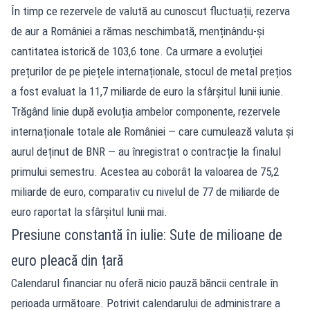
În timp ce rezervele de valută au cunoscut fluctuații, rezerva
de aur a României a rămas neschimbată, menținându-și
cantitatea istorică de 103,6 tone. Ca urmare a evoluției
prețurilor de pe piețele internaționale, stocul de metal prețios
a fost evaluat la 11,7 miliarde de euro la sfârșitul lunii iunie.
Trăgând linie după evoluția ambelor componente, rezervele
internaționale totale ale României — care cumulează valuta și
aurul deținut de BNR — au înregistrat o contracție la finalul
primului semestru. Acestea au coborât la valoarea de 75,2
miliarde de euro, comparativ cu nivelul de 77 de miliarde de
euro raportat la sfârșitul lunii mai.
Presiune constantă în iulie: Sute de milioane de
euro pleacă din țară
Calendarul financiar nu oferă nicio pauză băncii centrale în
perioada următoare. Potrivit calendarului de administrare a