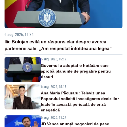
6 aug. 2026, 16:34
Ilie Bolojan evită un răspuns clar despre averea
partenerei sale: „Am respectat întotdeauna legea”
6 aug. 2026, 15:39
Guvernul a adoptat o hotărâre care
aprobă planurile de pregătire pentru
riscuri
6 aug. 2026, 15:18
Ana Maria Păcuraru: Televiziunea
Poporului solicită investigarea deciziilor
luate în această perioadă de criză
enegetică
6 aug. 2026, 11:27
JD Vance anunță negocieri de pace