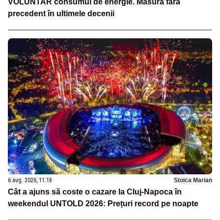
VOLUNTAR consumul de energie. Măsură fără
precedent în ultimele decenii
6 aug. 2026, 11:18
Stoica Marian
Cât a ajuns să coste o cazare la Cluj-Napoca în
weekendul UNTOLD 2026: Prețuri record pe noapte