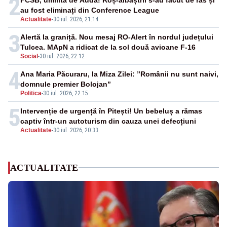
2
au fost eliminați din Conference League
Actualitate
-
30 iul. 2026, 21:14
3
Alertă la graniță. Nou mesaj RO-Alert în nordul județului
Tulcea. MApN a ridicat de la sol două avioane F-16
Social
-
30 iul. 2026, 22:12
4
Ana Maria Păcuraru, la Miza Zilei: ”Românii nu sunt naivi,
domnule premier Bolojan”
Politica
-
30 iul. 2026, 22:15
5
Intervenție de urgență în Pitești! Un bebeluș a rămas
captiv într-un autoturism din cauza unei defecțiuni
Actualitate
-
30 iul. 2026, 20:33
ACTUALITATE