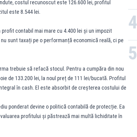
ndute, costul recunoscut este 126.600 lei, profitul
itul este 8.544 lei.
 profit contabil mai mare cu 4.400 lei și un impozit
i nu sunt taxați pe o performanță economică reală, ci pe
rma trebuie să refacă stocul. Pentru a cumpăra din nou
ie de 133.200 lei, la noul preț de 111 lei/bucată. Profitul
integral în cash. El este absorbit de creșterea costului de
iu ponderat devine o politică contabilă de protecție. Ea
valuarea profitului și păstrează mai multă lichiditate în