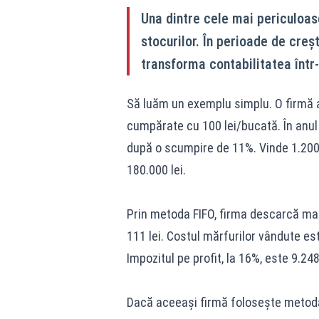
Una dintre cele mai periculoase
stocurilor. În perioade de creș
transforma contabilitatea într-
Să luăm un exemplu simplu. O firmă a
cumpărate cu 100 lei/bucată. În anul
după o scumpire de 11%. Vinde 1.200 d
180.000 lei.
Prin metoda FIFO, firma descarcă mai î
111 lei. Costul mărfurilor vândute este
Impozitul pe profit, la 16%, este 9.248 
Dacă aceeași firmă folosește metoda