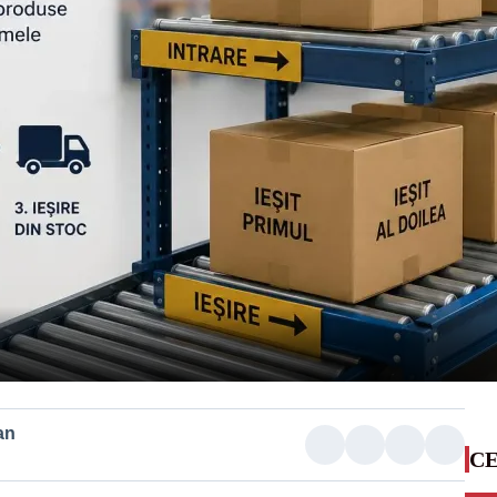
an
CE