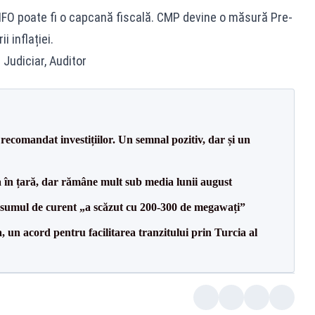
 FIFO poate fi o capcană fiscală. CMP devine o măsură Pre-
 inflației.
 Judiciar, Auditor
recomandat investițiilor. Un semnal pozitiv, dar și un
a în țară, dar rămâne mult sub media lunii august
onsumul de curent „a scăzut cu 200-300 de megawați”
un acord pentru facilitarea tranzitului prin Turcia al