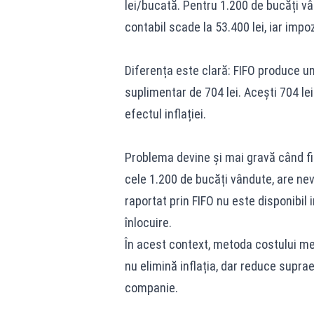
lei/bucată. Pentru 1.200 de bucăți vâ
contabil scade la 53.400 lei, iar impoz
Diferența este clară: FIFO produce un
suplimentar de 704 lei. Acești 704 le
efectul inflației.
Problema devine și mai gravă când fi
cele 1.200 de bucăți vândute, are nevo
raportat prin FIFO nu este disponibil 
înlocuire.
În acest context, metoda costului med
nu elimină inflația, dar reduce suprae
companie.