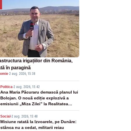
astructura irigațiilor din România,
ată în paragină
omie
·
2 aug. 2026, 15:38
2
Politica
-
2 aug. 2026, 15:42
Ana Maria Păcuraru demască planul lui
Bolojan. O nouă ediție explozivă a
emisiunii „Miza Zilei” la Realitatea
PLUS
3
Social
-
2 aug. 2026, 15:48
Misiune ratată la Izvoarele, pe Dunăre:
stânca nu a cedat, militarii reiau