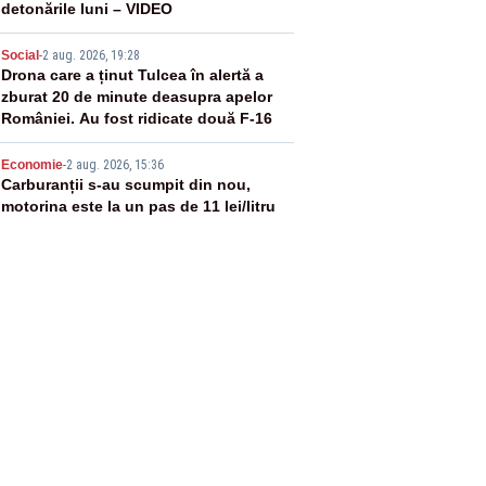
detonările luni – VIDEO
4
Social
-
2 aug. 2026, 19:28
Drona care a ținut Tulcea în alertă a
zburat 20 de minute deasupra apelor
României. Au fost ridicate două F-16
5
Economie
-
2 aug. 2026, 15:36
Carburanții s-au scumpit din nou,
motorina este la un pas de 11 lei/litru