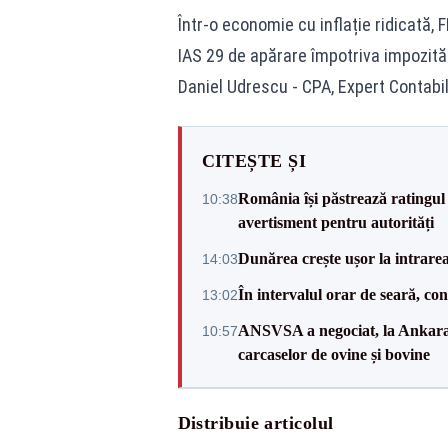
Într-o economie cu inflație ridicată,
IAS 29 de apărare împotriva impozitării
Daniel Udrescu - CPA, Expert Contabil
CITEȘTE ȘI
România își păstrează ratingul 
10:38
avertisment pentru autorități
Dunărea crește ușor la intrare
14:03
În intervalul orar de seară, c
13:02
ANSVSA a negociat, la Ankara, 
10:57
carcaselor de ovine și bovine
Distribuie articolul