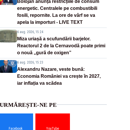
Bolojan anunță restricțiile de consum
energetic. Centralele pe combustibili
fosili, repornite. La ore de vârf se va
apela la importuri - LIVE TEXT
6 aug. 2026, 15:24
Miza uriașă a scufundării barjelor.
Reactorul 2 de la Cernavodă poate primi
o nouă „gură de oxigen”
6 aug. 2026, 15:23
Alexandru Nazare, veste bună:
Economia României va crește în 2027,
iar inflația va scădea
URMĂREȘTE-NE PE
Facebook
YouTube