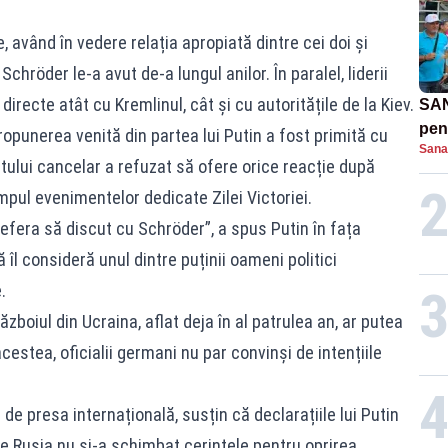
 având în vedere relația apropiată dintre cei doi și
chröder le-a avut de-a lungul anilor. În paralel, liderii
recte atât cu Kremlinul, cât și cu autoritățile de la Kiev.
SAN
pent
ropunerea venită din partea lui Putin a fost primită cu
Sana
proi
tului cancelar a refuzat să ofere orice reacție după
impul evenimentelor dedicate Zilei Victoriei.
prefera să discut cu Schröder”, a spus Putin în fața
ă îl consideră unul dintre puținii oameni politici
.
ăzboiul din Ucraina, aflat deja în al patrulea an, ar putea
acestea, oficialii germani nu par convinși de intențiile
 de presa internațională, susțin că declarațiile lui Putin
care Rusia nu și-a schimbat cerințele pentru oprirea