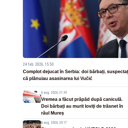
24 feb. 2026, 15:50
Complot dejucat în Serbia: doi bărbați, suspectaț
că plănuiau asasinarea lui Vučić
6 aug. 2026, 21:39
Vremea a făcut prăpăd după caniculă.
Doi bărbați au murit loviți de trăsnet în
râul Mureș
6 aug. 2026, 20:17