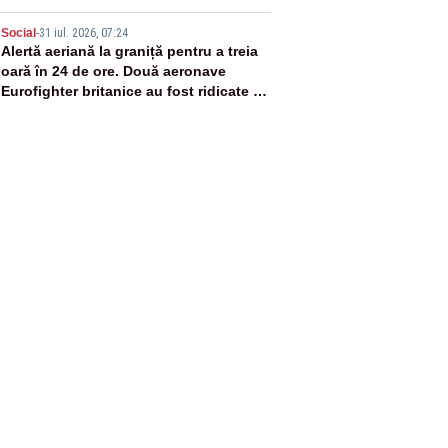
5
Social
-
31 iul. 2026, 07:24
Alertă aeriană la graniță pentru a treia
oară în 24 de ore. Două aeronave
Eurofighter britanice au fost ridicate de
la sol