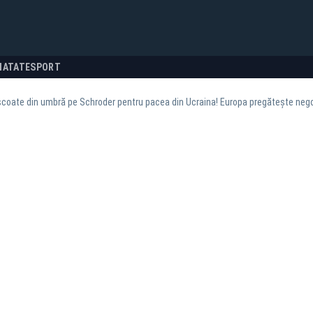
NATATE
SPORT
 scoate din umbră pe Schroder pentru pacea din Ucraina! Europa pregătește neg