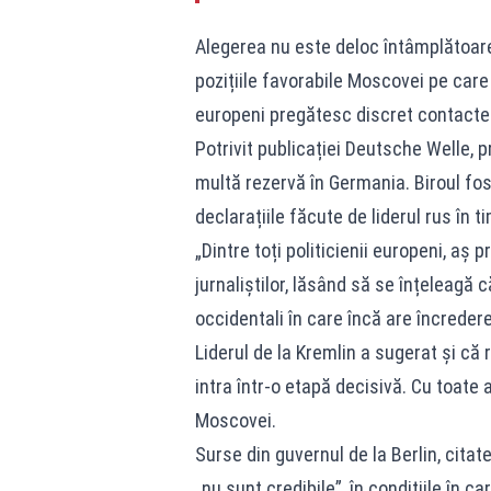
Alegerea nu este deloc întâmplătoare,
pozițiile favorabile Moscovei pe care S
europeni pregătesc discret contacte di
Potrivit publicației Deutsche Welle, p
multă rezervă în Germania. Biroul fos
declarațiile făcute de liderul rus în t
„Dintre toți politicienii europeni, aș 
jurnaliștilor, lăsând să se înțeleagă c
occidentali în care încă are încredere
Liderul de la Kremlin a sugerat și că r
intra într-o etapă decisivă. Cu toate 
Moscovei.
Surse din guvernul de la Berlin, citate
„nu sunt credibile”, în condițiile în 