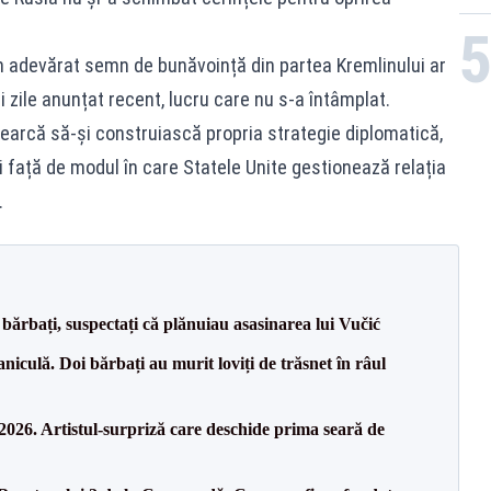
n adevărat semn de bunăvoință din partea Kremlinului ar
ei zile anunțat recent, lucru care nu s-a întâmplat.
earcă să-și construiască propria strategie diplomatică,
 față de modul în care Statele Unite gestionează relația
.
bărbați, suspectați că plănuiau asasinarea lui Vučić
culă. Doi bărbați au murit loviți de trăsnet în râul
26. Artistul-surpriză care deschide prima seară de