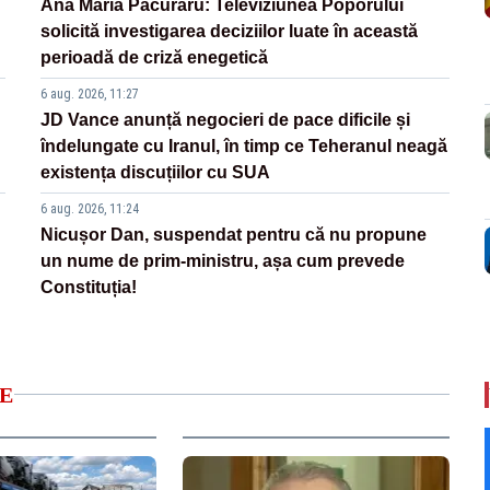
Ana Maria Păcuraru: Televiziunea Poporului
solicită investigarea deciziilor luate în această
perioadă de criză enegetică
6 aug. 2026, 11:27
JD Vance anunță negocieri de pace dificile și
îndelungate cu Iranul, în timp ce Teheranul neagă
existența discuțiilor cu SUA
6 aug. 2026, 11:24
Nicușor Dan, suspendat pentru că nu propune
un nume de prim-ministru, așa cum prevede
Constituția!
E