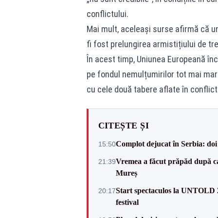
conflictului.
Mai mult, aceleași surse afirmă că u
fi fost prelungirea armistițiului de tr
În acest timp, Uniunea Europeană înc
pe fondul nemulțumirilor tot mai mari
cu cele două tabere aflate în conflict
CITEȘTE ȘI
Complot dejucat în Serbia: doi 
15:50
Vremea a făcut prăpăd după cani
21:39
Mureș
Start spectaculos la UNTOLD 20
20:17
festival