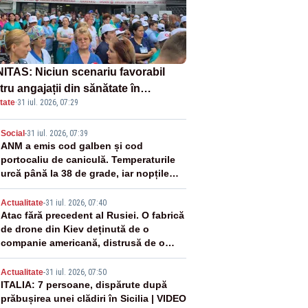
ITAS: Niciun scenariu favorabil
ru angajații din sănătate în
tate
·
31 iul. 2026, 07:29
ectul Legii salarizării
2
Social
-
31 iul. 2026, 07:39
ANM a emis cod galben și cod
portocaliu de caniculă. Temperaturile
urcă până la 38 de grade, iar nopțile
devin tropicale
3
Actualitate
-
31 iul. 2026, 07:40
Atac fără precedent al Rusiei. O fabrică
de drone din Kiev deținută de o
companie americană, distrusă de o
rachetă rusească
4
Actualitate
-
31 iul. 2026, 07:50
ITALIA: 7 persoane, dispărute după
prăbușirea unei clădiri în Sicilia | VIDEO