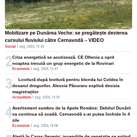
Mobilizare pe Dunărea Veche: se pregătește devierea
cursului fluviului către Cernavodă – VIDEO
Social
·
1 aug. 2026, 13:38
2
Criza energetică se acutizează. CE Oltenia a oprit
noaptea trecută un grup energetic de la Rovinari
Economie
-
1 aug. 2026, 13:41
3
Lovitură după lovitură pentru blonda lui Coldea în
dosarul drogurilor. Alessia Păcuraru explică decizia
magistraților
Actualitate
-
1 aug. 2026, 14:39
4
Avertisment sumbru de la Apele Române: Debitul Dunării
va continua să scadă. Cernavodă s-ar putea închide în 4
zile
Economie
-
1 aug. 2026, 18:08
Alertă în Caraș-Severin: incendiile de vegetație se extind,