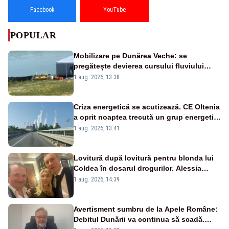
Facebook
YouTube
POPULAR
Mobilizare pe Dunărea Veche: se
pregătește devierea cursului fluviului
către Cernavodă – VIDEO
1 aug. 2026, 13:38
Criza energetică se acutizează. CE Oltenia
a oprit noaptea trecută un grup energetic
de la Rovinari
1 aug. 2026, 13:41
Lovitură după lovitură pentru blonda lui
Coldea în dosarul drogurilor. Alessia
Păcuraru explică decizia magistraților
1 aug. 2026, 14:39
Avertisment sumbru de la Apele Române:
Debitul Dunării va continua să scadă.