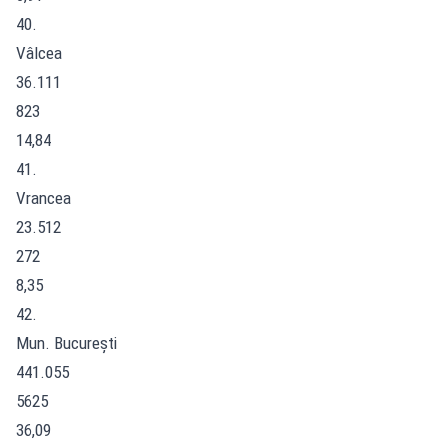
40.
Vâlcea
36.111
823
14,84
41.
Vrancea
23.512
272
8,35
42.
Mun. București
441.055
5625
36,09