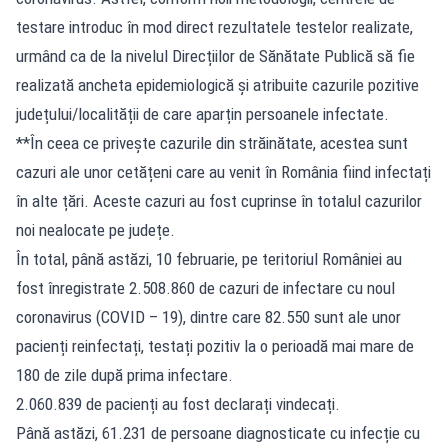
testare introduc în mod direct rezultatele testelor realizate,
urmând ca de la nivelul Direcțiilor de Sănătate Publică să fie
realizată ancheta epidemiologică și atribuite cazurile pozitive
județului/localității de care aparțin persoanele infectate.
**În ceea ce privește cazurile din străinătate, acestea sunt
cazuri ale unor cetățeni care au venit în România fiind infectați
în alte țări. Aceste cazuri au fost cuprinse în totalul cazurilor
noi nealocate pe județe.
În total, până astăzi, 10 februarie, pe teritoriul României au
fost înregistrate 2.508.860 de cazuri de infectare cu noul
coronavirus (COVID – 19), dintre care 82.550 sunt ale unor
pacienți reinfectați, testați pozitiv la o perioadă mai mare de
180 de zile după prima infectare.
2.060.839 de pacienți au fost declarați vindecați.
Până astăzi, 61.231 de persoane diagnosticate cu infecție cu