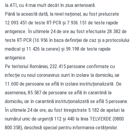
la ATI, cu 4 mai mult decât în ziua anterioară.
Până la această dată, la nivel național, au fost prelucrate
12.093.451 de teste RT-PCR și 7.936.151 de teste rapide
antigenice. În ultimele 24 de ore au fost efectuate 28.382 de
teste RT-PCR (16.956 în baza definiției de caz și a protocolului
medical și 11.426 la cerere) și 59.198 de teste rapide
antigenice.
Pe teritoriul României, 232.415 persoane confirmate cu
infecție cu noul coronavirus sunt în izolare la domiciliu, iar
11.600 de persoane se află în izolare instituționalizată. De
asemenea, 85.587 de persoane se află în carantină la
domiciliu, iar în carantină instituționalizată se află 5 persoane.
În ultimele 24 de ore, au fost înregistrate 5.182 de apeluri la
numărul unic de urgență 112 și 440 la linia TELVERDE (0800
800 358), deschisă special pentru informarea cetățenilor.