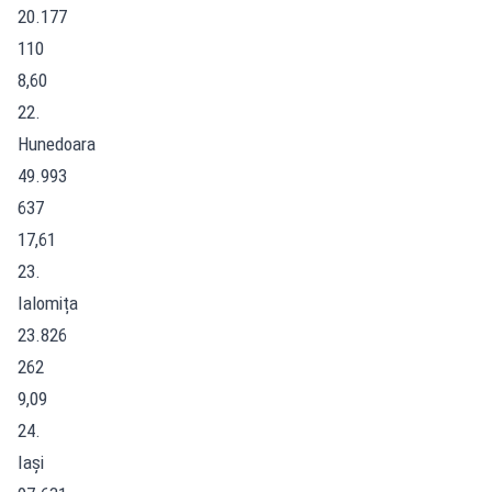
20.177
110
8,60
22.
Hunedoara
49.993
637
17,61
23.
Ialomița
23.826
262
9,09
24.
Iași