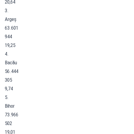
20,64
3.
Argeș
63.601
944
19,25
4.
Bacău
56.444
305
9,74
5.
Bihor
73.966
502
19,01