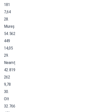
181
7,64
28.
Mureș
54.562
449
14,05
29.
Neamț
42.819
262
9,78
30.
Olt
32.766