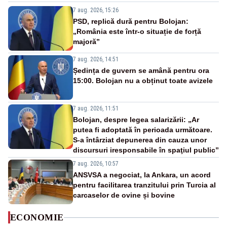
7 aug. 2026, 15:26
PSD, replică dură pentru Bolojan:
„România este într-o situație de forță
majoră”
7 aug. 2026, 14:51
Ședința de guvern se amână pentru ora
15:00. Bolojan nu a obținut toate avizele
7 aug. 2026, 11:51
Bolojan, despre legea salarizării: „Ar
putea fi adoptată în perioada următoare.
S-a întârziat depunerea din cauza unor
discursuri iresponsabile în spaţiul public”
7 aug. 2026, 10:57
ANSVSA a negociat, la Ankara, un acord
pentru facilitarea tranzitului prin Turcia al
carcaselor de ovine și bovine
ECONOMIE