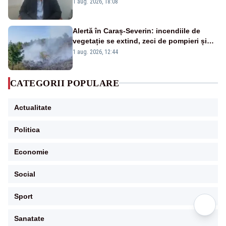
Cernavodă s-ar putea închide în 4 zile
1 aug. 2026, 18:08
Alertă în Caraș-Severin: incendiile de
vegetație se extind, zeci de pompieri și
silvicultori se luptă cu flăcările - VIDEO
1 aug. 2026, 12:44
CATEGORII POPULARE
Actualitate
Politica
Economie
Social
Sport
Sanatate