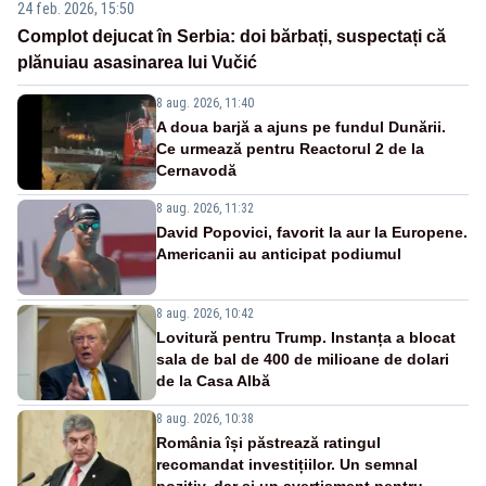
24 feb. 2026, 15:50
Complot dejucat în Serbia: doi bărbați, suspectați că
plănuiau asasinarea lui Vučić
8 aug. 2026, 11:40
A doua barjă a ajuns pe fundul Dunării.
Ce urmează pentru Reactorul 2 de la
Cernavodă
8 aug. 2026, 11:32
David Popovici, favorit la aur la Europene.
Americanii au anticipat podiumul
8 aug. 2026, 10:42
Lovitură pentru Trump. Instanța a blocat
sala de bal de 400 de milioane de dolari
de la Casa Albă
8 aug. 2026, 10:38
România își păstrează ratingul
recomandat investițiilor. Un semnal
pozitiv, dar și un avertisment pentru