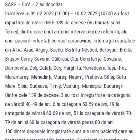
SARS – CoV – 2 au decedat.
În intervalul 09.02.2022 (10:00) – 10.02.2022 (10:00) au fost
raportate de către INSP 139 de decese (86 bărbați și 53
femei), dintre care unul anterior intervalului de referință, ale
unor pacienți infectați cu noul coronavirus, internați în spitalele
din Alba, Arad, Argeș, Bacău, Bistrița-Năsăud, Botoșani, Brăila,
Brașov, Caraș-Severin, Călărași, Cluj, Constanța, Covasna,
Dâmbovița, Dolj, Galați, Gorj, Harghita, Hunedoara, Iași, Ilfov,
Maramureș, Mehedinți, Mureș, Neamț, Prahova, Sălaj, Satu
Mare, Sibiu, Suceava, Timiș, Vaslui și Municipiul București.
Dintre cele 139 de decese, 3 au fost înregistrate la categoria
de vârstă 40-49 de ani, 6 la categoria 50-59 de ani, 19 la
categoria de vârstă 60-69 de ani, 51 la categoria de vârstă 70-
79 de ani și 60 la categoria de vârstă peste 80 de ani.
136 dintre decesele înregistrate sunt ale unor pacienți care au