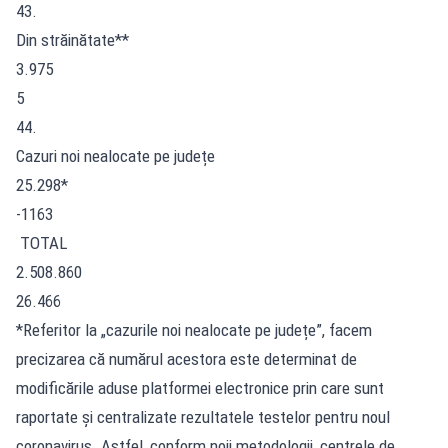
43.
Din străinătate**
3.975
5
44.
Cazuri noi nealocate pe județe
25.298*
-1163
TOTAL
2.508.860
26.466
*Referitor la „cazurile noi nealocate pe județe”, facem
precizarea că numărul acestora este determinat de
modificările aduse platformei electronice prin care sunt
raportate și centralizate rezultatele testelor pentru noul
coronavirus. Astfel, conform noii metodologii, centrele de