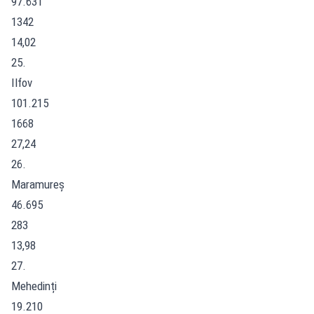
97.631
1342
14,02
25.
Ilfov
101.215
1668
27,24
26.
Maramureș
46.695
283
13,98
27.
Mehedinți
19.210