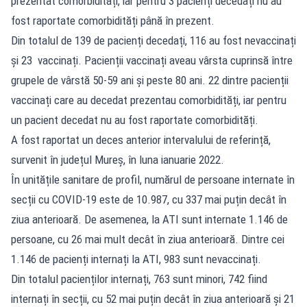
prezentat comorbidități, iar pentru 3 pacienți decedați nu au
fost raportate comorbidități până în prezent.
Din totalul de 139 de pacienți decedați, 116 au fost nevaccinați
și 23 vaccinați. Pacienții vaccinați aveau vârsta cuprinsă între
grupele de vârstă 50-59 ani și peste 80 ani. 22 dintre pacienții
vaccinați care au decedat prezentau comorbidități, iar pentru
un pacient decedat nu au fost raportate comorbidități.
A fost raportat un deces anterior intervalului de referință,
survenit în județul Mureș, în luna ianuarie 2022.
În unitățile sanitare de profil, numărul de persoane internate în
secții cu COVID-19 este de 10.987, cu 337 mai puțin decât în
ziua anterioară. De asemenea, la ATI sunt internate 1.146 de
persoane, cu 26 mai mult decât în ziua anterioară. Dintre cei
1.146 de pacienți internați la ATI, 983 sunt nevaccinați.
Din totalul pacienților internați, 763 sunt minori, 742 fiind
internați în secții, cu 52 mai puțin decât în ziua anterioară și 21