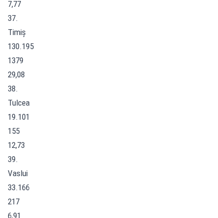
7,77
37.
Timiș
130.195
1379
29,08
38.
Tulcea
19.101
155
12,73
39.
Vaslui
33.166
217
6,91