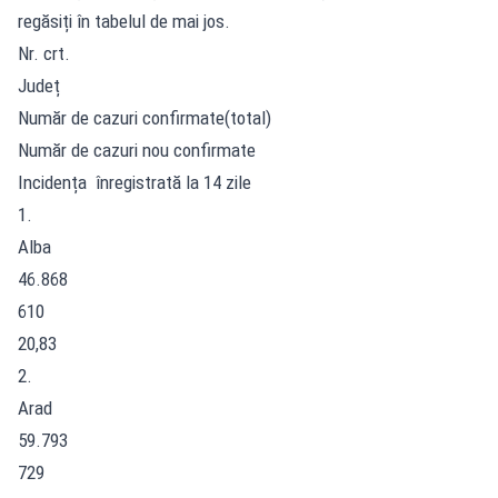
regăsiți în tabelul de mai jos.
Nr. crt.
Județ
Număr de cazuri confirmate(total)
Număr de cazuri nou confirmate
Incidența înregistrată la 14 zile
1.
Alba
46.868
610
20,83
2.
Arad
59.793
729