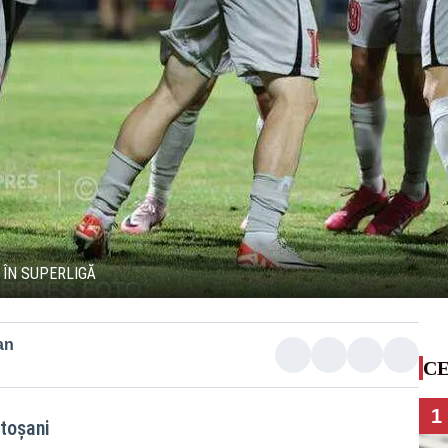
, ÎN SUPERLIGĂ
an
CE
1
toşani