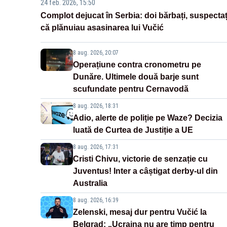
24 feb. 2026, 15:50
Complot dejucat în Serbia: doi bărbați, suspectaț
că plănuiau asasinarea lui Vučić
8 aug. 2026, 20:07
Operațiune contra cronometru pe
Dunăre. Ultimele două barje sunt
scufundate pentru Cernavodă
8 aug. 2026, 18:31
Adio, alerte de poliție pe Waze? Decizia
luată de Curtea de Justiție a UE
8 aug. 2026, 17:31
Cristi Chivu, victorie de senzație cu
Juventus! Inter a câștigat derby-ul din
Australia
8 aug. 2026, 16:39
Zelenski, mesaj dur pentru Vučić la
Belgrad: „Ucraina nu are timp pentru