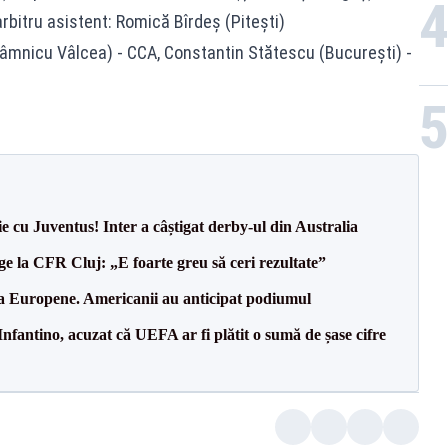
 arbitru asistent: Romică Bîrdeş (Piteşti)
âmnicu Vâlcea) - CCA, Constantin Stătescu (Bucureşti) -
ie cu Juventus! Inter a câștigat derby-ul din Australia
e la CFR Cluj: „E foarte greu să ceri rezultate”
 la Europene. Americanii au anticipat podiumul
nfantino, acuzat că UEFA ar fi plătit o sumă de șase cifre