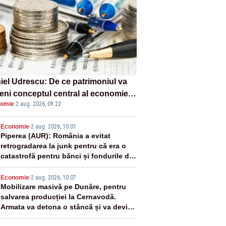
iel Udrescu: De ce patrimoniul va
eni conceptul central al economiei
omie
·
2 aug. 2026, 09:22
oare?
2
Economie
-
2 aug. 2026, 10:01
Piperea (AUR): România a evitat
retrogradarea la junk pentru că era o
catastrofă pentru bănci și fondurile de
pensii
3
Economie
-
2 aug. 2026, 10:07
Mobilizare masivă pe Dunăre, pentru
salvarea producției la Cernavodă.
Armata va detona o stâncă și va devia
apa fluviului - IMAGINI AERIENE