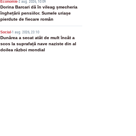
4
Economie
-
2 aug. 2026, 10:09
Dorina Barcari dă în vileag șmecheria
înghețării pensiilor. Sumele uriașe
pierdute de fiecare român
5
Social
-
1 aug. 2026, 23:10
Dunărea a secat atât de mult încât a
scos la suprafață nave naziste din al
doilea război mondial