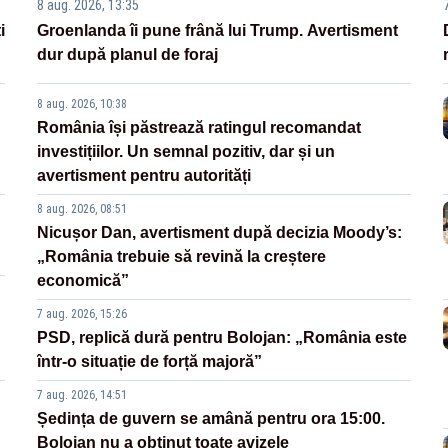
8 aug. 2026, 13:35
i
Groenlanda îi pune frână lui Trump. Avertisment
dur după planul de foraj
8 aug. 2026, 10:38
România își păstrează ratingul recomandat
investițiilor. Un semnal pozitiv, dar și un
avertisment pentru autorități
8 aug. 2026, 08:51
Nicușor Dan, avertisment după decizia Moody’s:
„România trebuie să revină la creștere
economică”
7 aug. 2026, 15:26
PSD, replică dură pentru Bolojan: „România este
într-o situație de forță majoră”
7 aug. 2026, 14:51
Ședința de guvern se amână pentru ora 15:00.
Bolojan nu a obținut toate avizele