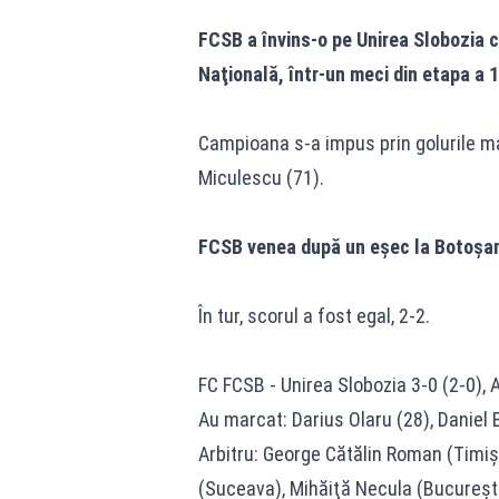
FCSB a învins-o pe Unirea Slobozia c
Naţională, într-un meci din etapa a 1
Campioana s-a impus prin golurile mar
Miculescu (71).
FCSB venea după un eşec la Botoşani
În tur, scorul a fost egal, 2-2.
FC FCSB - Unirea Slobozia 3-0 (2-0), 
Au marcat: Darius Olaru (28), Daniel B
Arbitru: George Cătălin Roman (Timiş
(Suceava), Mihăiţă Necula (Bucureşti);