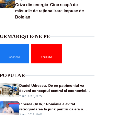
Criza din energie. Cine scapă de
măsurile de raționalizare impuse de
Bolojan
URMĂREȘTE-NE PE
Facebook
YouTube
POPULAR
Daniel Udrescu: De ce patrimoniul va
deveni conceptul central al economiei
viitoare?
2 aug. 2026, 09:22
Piperea (AUR): România a evitat
retrogradarea la junk pentru că era o
catastrofă pentru bănci și fondurile de
2 aug. 2026, 10:01