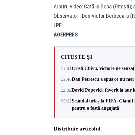
Arbitru video: Cătălin Popa (Piteşti);
Observatori: Dan Victor Berbecaru (R
LPF
AGERPRES
CITEȘTE ȘI
Cristi Chivu, victorie de senzaț
17:31
Dan Petrescu a spus ce nu merg
12:46
David Popovici, favorit la aur
11:32
Scandal uriaș la FIFA. Gianni I
09:22
pentru o fostă angajată
Distribuie articolul