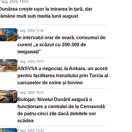
7 aug. 2026, 14:03
Dunărea crește ușor la intrarea în țară, dar
rămâne mult sub media lunii august
7 aug. 2026, 13:02
În intervalul orar de seară, consumul de
curent „a scăzut cu 200-300 de
megawați”
7 aug. 2026, 10:57
ANSVSA a negociat, la Ankara, un acord
pentru facilitarea tranzitului prin Turcia al
carcaselor de ovine și bovine
7 aug. 2026, 10:51
Bolojan: Nivelul Dunării asigură o
funcționare a centralei de la Cernavodă
de patru-cinci zile dacă debitele vor
scădea
7 aug. 2026, 10:43