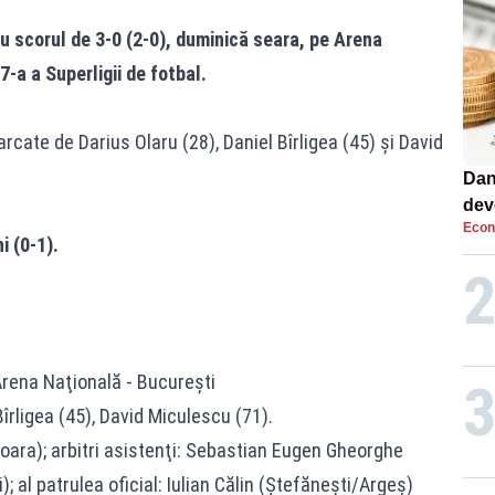
u scorul de 3-0 (2-0), duminică seara, pe Arena
7-a a Superligii de fotbal.
cate de Darius Olaru (28), Daniel Bîrligea (45) şi David
Dan
dev
Econ
viit
 (0-1).
Arena Naţională - Bucureşti
îrligea (45), David Miculescu (71).
oara); arbitri asistenţi: Sebastian Eugen Gheorghe
 al patrulea oficial: Iulian Călin (Ştefăneşti/Argeş)