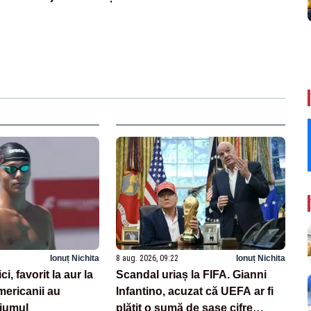
Ionuț Nichita
8 aug. 2026, 09:22
Ionuț Nichita
, favorit la aur la
Scandal uriaș la FIFA. Gianni
ericanii au
Infantino, acuzat că UEFA ar fi
diumul
plătit o sumă de șase cifre