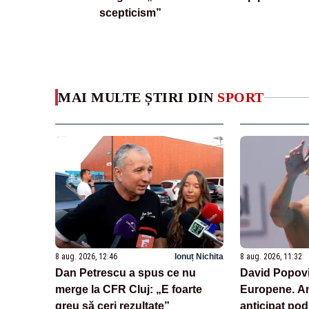
scepticism”
MAI MULTE ȘTIRI DIN
SPORT
8 aug. 2026, 12:46
Ionuț Nichita
8 aug. 2026, 11:32
Dan Petrescu a spus ce nu
David Popovici
merge la CFR Cluj: „E foarte
Europene. Am
greu să ceri rezultate”
anticipat po