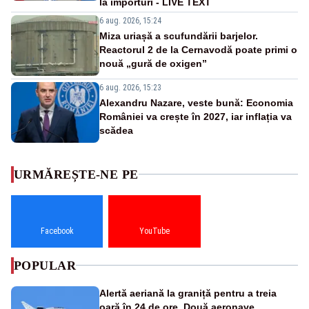
la importuri - LIVE TEXT
6 aug. 2026, 15:24
Miza uriașă a scufundării barjelor.
Reactorul 2 de la Cernavodă poate primi o
nouă „gură de oxigen”
6 aug. 2026, 15:23
Alexandru Nazare, veste bună: Economia
României va crește în 2027, iar inflația va
scădea
URMĂREȘTE-NE PE
Facebook
YouTube
POPULAR
Alertă aeriană la graniță pentru a treia
oară în 24 de ore. Două aeronave