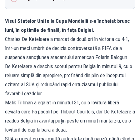
Visul Statelor Unite la Cupa Mondială s-a încheiat brusc
luni, în optimile de finală, în fața Belgiei.
Charles De Ketelaere a marcat de două ori în victoria cu 4-1,
într-un meci umbrit de decizia controversată a FIFA de a
suspenda sancțiunea atacantului american Folarin Balogun.
De Ketelaere a deschis scorul pentru Belgia în minutul 9, cu o
reluare simplă din apropiere, profitând din plin de începutul
ezitant al SUA și reducând rapid entuziasmul publicului
favorabil gazdelor.
Malik Tillman a egalat în minutul 31, cu o lovitură liberă
deviată care l-a păcălit pe Thibaut Courtois, dar De Ketelaere a
readus Belgia în avantaj puțin peste un minut mai târziu, cu o
lovitură de cap la bara a doua.
SUA au jucat cu mai multă autoritate după pauză, până când o