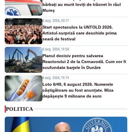
bărbați au murit loviți de trăsnet în râul
Mureș
6 aug. 2026, 20:17
Start spectaculos la UNTOLD 2026.
Artistul-surpriză care deschide prima
seară de festival
6 aug. 2026, 19:56
Planul decisiv pentru salvarea
Reactorului 2 de la Cernavodă. Cum vor fi
scufundate barjele în Dunăre
6 aug. 2026, 19:19
Loto 6/49, 6 august 2026. Numerele
câștigătoare au fost anunțate. Miza
depășește 9 milioane de euro
POLITICA