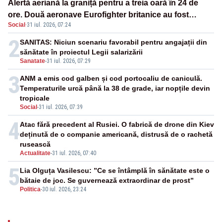
Alertă aeriană la graniță pentru a treia oară în 24 de
ore. Două aeronave Eurofighter britanice au fost
Social
·
31 iul. 2026, 07:24
ridicate de la sol
2
SANITAS: Niciun scenariu favorabil pentru angajații din
sănătate în proiectul Legii salarizării
Sanatate
-
31 iul. 2026, 07:29
3
ANM a emis cod galben și cod portocaliu de caniculă.
Temperaturile urcă până la 38 de grade, iar nopțile devin
tropicale
Social
-
31 iul. 2026, 07:39
4
Atac fără precedent al Rusiei. O fabrică de drone din Kiev
deținută de o companie americană, distrusă de o rachetă
rusească
Actualitate
-
31 iul. 2026, 07:40
5
Lia Olguța Vasilescu: ”Ce se întâmplă în sănătate este o
bătaie de joc. Se guvernează extraordinar de prost”
Politica
-
30 iul. 2026, 23:24