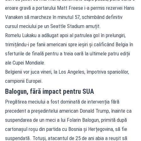
eroare gravă a portarului Matt Freese i-a permis rezervei Hans
Vanaken să marcheze în minutul 57, schimbând definitiv
cursul meciului pe un Seattle Stadium amuțit.
Romelu Lukaku a adăugat apoi al patrulea gol în prelungiri,
trimițându-i pe fanii americani spre ieșiri și calificând Belgia în
sferturile de finală pentru a treia oară la ultimele patru ediții
ale Cupei Mondiale.
Belgienii vor juca vineri, la Los Angeles, împotriva spaniolilor,
campionii Europei.
Balogun, fără impact pentru SUA
Pregătirea meciului a fost dominată de intervenția fără
precedent a președintelui american Donald Trump, înainte ca
suspendarea de un meci a lui Folarin Balogun, primită după
cartonașul roșu din partida cu Bosnia și Herțegovina, să fie
suspendată. Totuși, atacantul de 25 de ani abia a reușit să