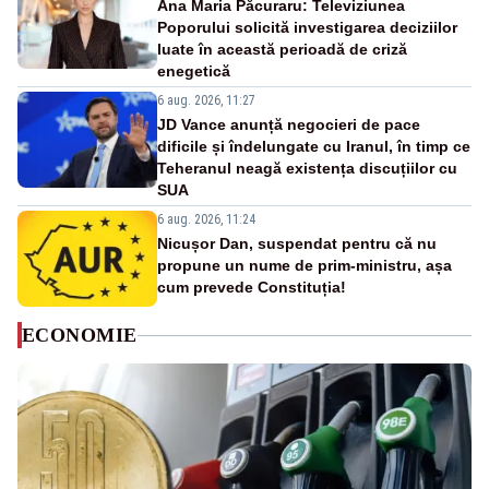
Ana Maria Păcuraru: Televiziunea
Poporului solicită investigarea deciziilor
luate în această perioadă de criză
enegetică
6 aug. 2026, 11:27
JD Vance anunță negocieri de pace
dificile și îndelungate cu Iranul, în timp ce
Teheranul neagă existența discuțiilor cu
SUA
6 aug. 2026, 11:24
Nicușor Dan, suspendat pentru că nu
propune un nume de prim-ministru, așa
cum prevede Constituția!
ECONOMIE