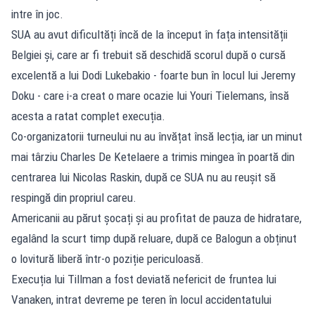
intre în joc.
SUA au avut dificultăți încă de la început în fața intensității
Belgiei și, care ar fi trebuit să deschidă scorul după o cursă
excelentă a lui Dodi Lukebakio - foarte bun în locul lui Jeremy
Doku - care i-a creat o mare ocazie lui Youri Tielemans, însă
acesta a ratat complet execuția.
Co-organizatorii turneului nu au învățat însă lecția, iar un minut
mai târziu Charles De Ketelaere a trimis mingea în poartă din
centrarea lui Nicolas Raskin, după ce SUA nu au reușit să
respingă din propriul careu.
Americanii au părut șocați și au profitat de pauza de hidratare,
egalând la scurt timp după reluare, după ce Balogun a obținut
o lovitură liberă într-o poziție periculoasă.
Execuția lui Tillman a fost deviată nefericit de fruntea lui
Vanaken, intrat devreme pe teren în locul accidentatului