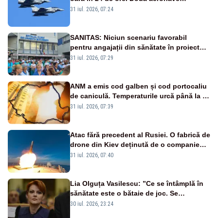
Eurofighter britanice au fost ridicate de la
31 iul. 2026, 07:24
sol
SANITAS: Niciun scenariu favorabil
pentru angajații din sănătate în proiectul
Legii salarizării
31 iul. 2026, 07:29
ANM a emis cod galben și cod portocaliu
de caniculă. Temperaturile urcă până la 38
de grade, iar nopțile devin tropicale
31 iul. 2026, 07:39
Atac fără precedent al Rusiei. O fabrică de
drone din Kiev deținută de o companie
americană, distrusă de o rachetă
31 iul. 2026, 07:40
rusească
Lia Olguța Vasilescu: ”Ce se întâmplă în
sănătate este o bătaie de joc. Se
guvernează extraordinar de prost”
30 iul. 2026, 23:24