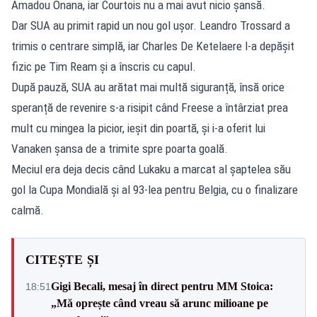
Amadou Onana, iar Courtois nu a mai avut nicio șansă.
Dar SUA au primit rapid un nou gol ușor. Leandro Trossard a
trimis o centrare simplă, iar Charles De Ketelaere l-a depășit
fizic pe Tim Ream și a înscris cu capul.
După pauză, SUA au arătat mai multă siguranță, însă orice
speranță de revenire s-a risipit când Freese a întârziat prea
mult cu mingea la picior, ieșit din poartă, și i-a oferit lui
Vanaken șansa de a trimite spre poarta goală.
Meciul era deja decis când Lukaku a marcat al șaptelea său
gol la Cupa Mondială și al 93-lea pentru Belgia, cu o finalizare
calmă.
CITEȘTE ȘI
Gigi Becali, mesaj în direct pentru MM Stoica:
18:51
„Mă oprește când vreau să arunc milioane pe