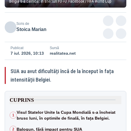
Belgia s-a calificat în sferturi FOTO: Facebook / FIFA World Cup
Scris de
Stoica Marian
Publicat
Sursă
7 iul. 2026, 10:13
realitatea.net
SUA au avut dificultăți încă de la început în fața
intensității Belgiei.
CUPRINS
Visul Statelor Unite la Cupa Mondială s-a încheiat
1
brusc luni, în optimile de finală, în fața Belgiei.
Balogun, fără impact pentru SUA
2