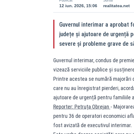
Publicat
Sursă
12 iun. 2026, 15:06
realitatea.net
Guvernul interimar a aprobat f
județe și ajutoare de urgență 
severe și probleme grave de s
Guvernul interimar, condus de premier
vizează serviciile publice și susținer
Printre acestea se numără majorări de
care nu au înregistrat pierderi, acorda
ajutoare de urgență pentru familiile a
Reporter: Petruța Obrejan
- Majorarea
pentru 36 de operatori economici aflaț
fost avizată de executivul interimar.