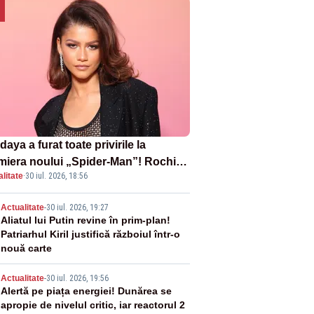
aya a furat toate privirile la
miera noului „Spider-Man”! Rochia
litate
·
30 iul. 2026, 18:56
pirată de pânza de păianjen a făcut
zație
2
Actualitate
-
30 iul. 2026, 19:27
Aliatul lui Putin revine în prim-plan!
Patriarhul Kiril justifică războiul într-o
nouă carte
3
Actualitate
-
30 iul. 2026, 19:56
Alertă pe piața energiei! Dunărea se
apropie de nivelul critic, iar reactorul 2