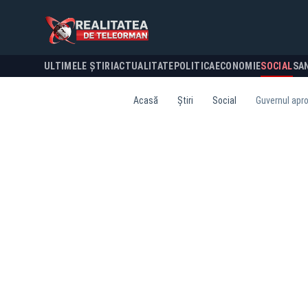
ULTIMELE ȘTIRI
ACTUALITATE
POLITICA
ECONOMIE
SOCIAL
SA
Acasă
Știri
Social
Guvernul aprob