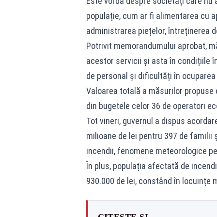
Este vorba despre societăți care nu a
populație, cum ar fi alimentarea cu ap
administrarea piețelor, întreținerea 
Potrivit memorandumului aprobat, m
acestor servicii și asta în condițiile
de personal și dificultăți în ocuparea 
Valoarea totală a măsurilor propuse d
din bugetele celor 36 de operatori eco
Tot vineri, guvernul a dispus acordar
milioane de lei pentru 397 de familii
incendii, fenomene meteorologice pe
În plus, populația afectată de incend
930.000 de lei, constând în locuințe mo