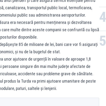
u avut pierderi și care asigură servicii esențiale pentru
ă, canalizarea, transportul public local, termoficarea,
domeniului public sau administrarea aeroporturilor.
ăsura era necesară pentru menținerea și dezvoltarea
 în care multe dintre aceste companii se confruntă cu lipsă
posturilor disponibile.
epășește 85 de milioane de lei, bani care vor fi asigurați
nomici, și nu de la bugetul de stat.
ea unor ajutoare de urgență în valoare de aproape 1,8
 și persoane singure din mai multe județe afectate de
riculoase, accidente sau probleme grave de sănătate.
iul produs la Turda va primi ajutoare umanitare de peste
dulare, paturi, saltele și lenjerii.