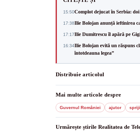
CITEȘTE ȘI
Complot dejucat în Serbia: doi 
15:50
Ilie Bolojan anunță ieftinirea 
17:38
Ilie Dumitrescu îl apără pe Gi
17:17
Ilie Bolojan evită un răspuns c
16:34
întotdeauna legea”
Distribuie articolul
Mai multe articole despre
Guvernul României
ajutor
sprij
Urmărește știrile Realitatea de Te