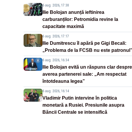
6 aug. 2026, 17:38
Ilie Bolojan anunță ieftinirea
carburanților: Petromidia revine la
capacitate maximă
6 aug. 2026, 17:17
Ilie Dumitrescu îl apără pe Gigi Becali:
„Problema de la FCSB nu este patronul
6 aug. 2026, 16:34
Ilie Bolojan evită un răspuns clar despre
averea partenerei sale: „Am respectat
întotdeauna legea”
6 aug. 2026, 16:14
Vladimir Putin intervine în politica
monetară a Rusiei. Presiunile asupra
Băncii Centrale se intensifică