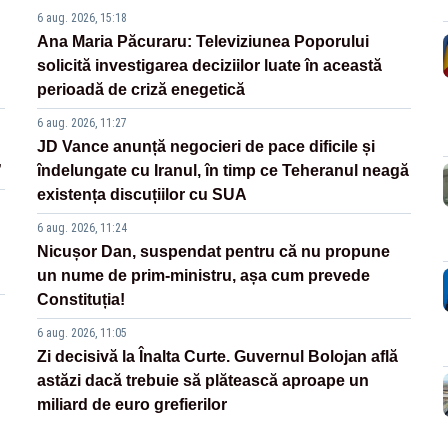
6 aug. 2026, 15:18
Ana Maria Păcuraru: Televiziunea Poporului
solicită investigarea deciziilor luate în această
perioadă de criză enegetică
6 aug. 2026, 11:27
JD Vance anunță negocieri de pace dificile și
”
îndelungate cu Iranul, în timp ce Teheranul neagă
existența discuțiilor cu SUA
6 aug. 2026, 11:24
Nicușor Dan, suspendat pentru că nu propune
un nume de prim-ministru, așa cum prevede
Constituția!
6 aug. 2026, 11:05
Zi decisivă la Înalta Curte. Guvernul Bolojan află
astăzi dacă trebuie să plătească aproape un
miliard de euro grefierilor