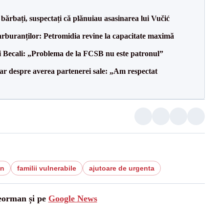
bărbați, suspectați că plănuiau asasinarea lui Vučić
carburanților: Petromidia revine la capacitate maximă
gi Becali: „Problema de la FCSB nu este patronul”
lar despre averea partenerei sale: „Am respectat
in
familii vulnerabile
ajutoare de urgenta
leorman și pe
Google News