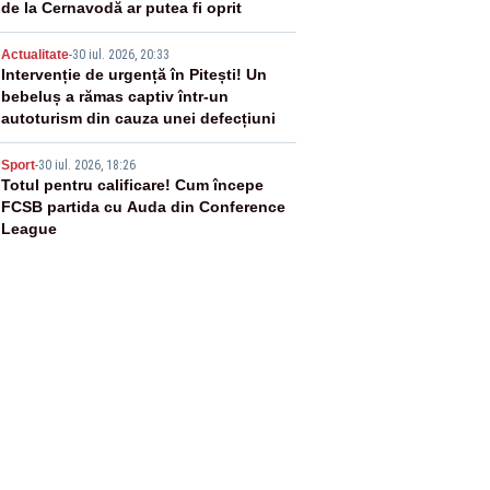
de la Cernavodă ar putea fi oprit
4
Actualitate
-
30 iul. 2026, 20:33
Intervenție de urgență în Pitești! Un
bebeluș a rămas captiv într-un
autoturism din cauza unei defecțiuni
5
Sport
-
30 iul. 2026, 18:26
Totul pentru calificare! Cum începe
FCSB partida cu Auda din Conference
League