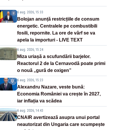
6 aug. 2026, 15:33
Bolojan anunță restricțiile de consum
energetic. Centralele pe combustibili
fosili, repornite. La ore de vârf se va
apela la importuri - LIVE TEXT
6 aug. 2026, 15:24
Miza uriașă a scufundării barjelor.
Reactorul 2 de la Cernavodă poate primi
o nouă „gură de oxigen”
6 aug. 2026, 15:23
Alexandru Nazare, veste bună:
Economia României va crește în 2027,
iar inflația va scădea
6 aug. 2026, 14:43
CNAIR avertizează asupra unui portal
neautorizat din Ungaria care scumpește