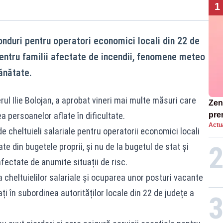
1
onduri pentru operatori economici locali din 22 de
pentru familii afectate de incendii, fenomene meteo
ănătate.
ul Ilie Bolojan, a aprobat vineri mai multe măsuri care
Zend
ea persoanelor aflate în dificultate.
pre
Actua
ins
 cheltuieli salariale pentru operatorii economici locali
sen
te din bugetele proprii, și nu de la bugetul de stat și
fectate de anumite situații de risc.
 cheltuielilor salariale și ocuparea unor posturi vacante
i în subordinea autorităților locale din 22 de județe a