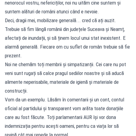
nenorocul vostru, nefericiților, noi nu uităm cine suntem și
suntem alături de români atunci când e nevoie.
Deci, dragii mei, mobilizare generală... cred că ați auzit.
Trebuie să fim lângă românii din județele Suceava și Neamț,
afectați de inundații, și să ținem locul unui stat inexistent. E
alarmă generală. Fiecare om cu suflet de român trebuie să fie
prezent.
Noi ne chemăm toți membrii și simpatizanții. Cei care nu pot
veni sunt rugați să calce pragul sediilor noastre și să aducă
alimente neperisabile, materiale de igienă și materiale de
construcții.
Vom da un exemplu. Lăsăm în comentarii și un cont, contul
oficial al partidului și transparent vom arăta toate donațiile
care au fost făcute. Toți parlamentarii AUR își vor dona
indemnizația pentru acești oameni, pentru ca viața lor să
revină cât mai repede la normal.