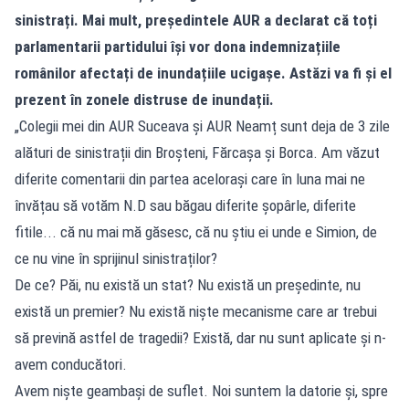
sinistrați. Mai mult, președintele AUR a declarat că toți
parlamentarii partidului își vor dona indemnizațiile
românilor afectați de inundațiile ucigașe. Astăzi va fi și el
prezent în zonele distruse de inundații.
„Colegii mei din AUR Suceava și AUR Neamț sunt deja de 3 zile
alături de sinistrații din Broșteni, Fărcașa și Borca. Am văzut
diferite comentarii din partea acelorași care în luna mai ne
învățau să votăm N.D sau băgau diferite șopârle, diferite
fitile... că nu mai mă găsesc, că nu știu ei unde e Simion, de
ce nu vine în sprijinul sinistraților?
De ce? Păi, nu există un stat? Nu există un președinte, nu
există un premier? Nu există niște mecanisme care ar trebui
să prevină astfel de tragedii? Există, dar nu sunt aplicate și n-
avem conducători.
Avem niște geambași de suflet. Noi suntem la datorie și, spre