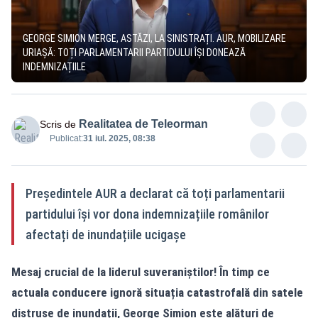
GEORGE SIMION MERGE, ASTĂZI, LA SINISTRAȚI. AUR, MOBILIZARE
URIAȘĂ: TOȚI PARLAMENTARII PARTIDULUI ÎȘI DONEAZĂ
INDEMNIZAȚIILE
Realitatea de Teleorman
Scris de
Publicat:
31 iul. 2025, 08:38
Președintele AUR a declarat că toți parlamentarii
partidului își vor dona indemnizațiile românilor
afectați de inundațiile ucigașe
Mesaj crucial de la liderul suveraniștilor! În timp ce
actuala conducere ignoră situația catastrofală din satele
distruse de inundații, George Simion este alături de