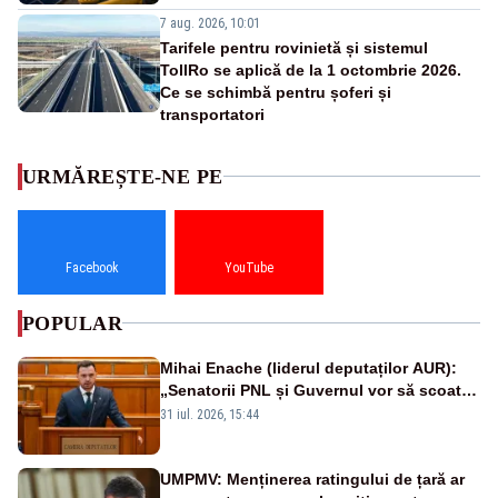
7 aug. 2026, 10:01
Tarifele pentru rovinietă și sistemul
TollRo se aplică de la 1 octombrie 2026.
Ce se schimbă pentru șoferi și
transportatori
URMĂREȘTE-NE PE
Facebook
YouTube
POPULAR
Mihai Enache (liderul deputaților AUR):
„Senatorii PNL și Guvernul vor să scoată
la vânzare bunuri publice pentru a stinge
31 iul. 2026, 15:44
datoriile pentru vaccinurile Pfizer!”
UMPMV: Menținerea ratingului de țară ar