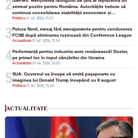
2
UMPMV: Menținerea ratingului de țară ar reprezenta un
semnal pozitiv pentru România. Autoritățile trebuie să
continue consolidarea stabilității economice și
Politica
-
31 iul. 2026, 15:51
financiare
3
Peluza Nord, mesaj fără menajamente pentru conducerea
FCSB după eliminarea rușinoasă din Conference League
Actualitate
-
31 iul. 2026, 15:54
4
Performanță pentru industria auto românească! Duster,
pe primul loc în topul vânzărilor din Ucraina
Actualitate
-
31 iul. 2026, 16:20
5
SUA: Guvernul va începe să emită paşapoarte cu
imaginea lui Donald Trump începând cu 8 august
Politica
-
31 iul. 2026, 15:20
ACTUALITATE