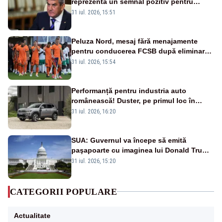
reprezenta un semnal pozitiv pentru
România. Autoritățile trebuie să continue
31 iul. 2026, 15:51
consolidarea stabilității economice și
financiare
Peluza Nord, mesaj fără menajamente
pentru conducerea FCSB după eliminarea
rușinoasă din Conference League
31 iul. 2026, 15:54
Performanță pentru industria auto
românească! Duster, pe primul loc în
topul vânzărilor din Ucraina
31 iul. 2026, 16:20
SUA: Guvernul va începe să emită
paşapoarte cu imaginea lui Donald Trump
începând cu 8 august
31 iul. 2026, 15:20
CATEGORII POPULARE
Actualitate