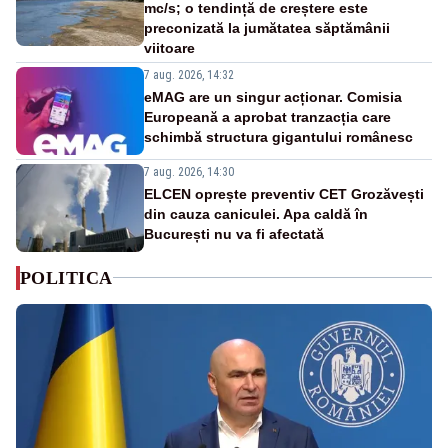
mc/s; o tendință de creștere este
preconizată la jumătatea săptămânii
viitoare
7 aug. 2026, 14:32
eMAG are un singur acționar. Comisia
Europeană a aprobat tranzacția care
schimbă structura gigantului românesc
7 aug. 2026, 14:30
ELCEN oprește preventiv CET Grozăvești
din cauza caniculei. Apa caldă în
București nu va fi afectată
POLITICA