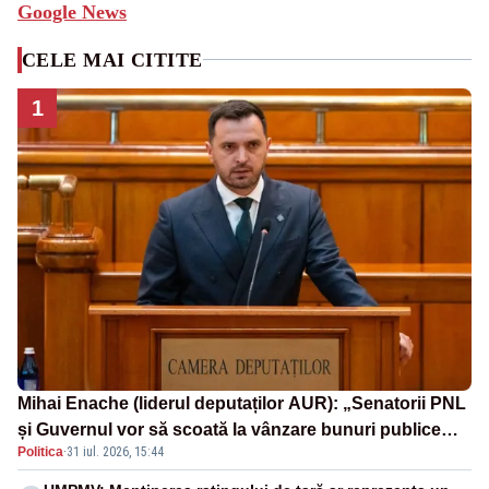
Google News
CELE MAI CITITE
1
Mihai Enache (liderul deputaților AUR): „Senatorii PNL
și Guvernul vor să scoată la vânzare bunuri publice
Politica
·
31 iul. 2026, 15:44
pentru a stinge datoriile pentru vaccinurile Pfizer!”