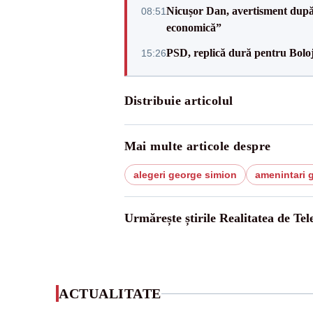
Nicușor Dan, avertisment după 
08:51
economică”
PSD, replică dură pentru Boloj
15:26
Distribuie articolul
Mai multe articole despre
alegeri george simion
amenintari 
Urmărește știrile Realitatea de Te
ACTUALITATE