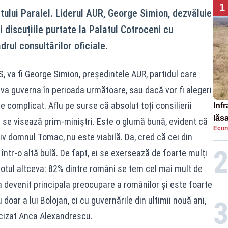
1
atului Paralel. Liderul AUR, George Simion, dezvăluie
și discuțiile purtate la Palatul Cotroceni cu
drul consultărilor oficiale.
US, va fi George Simion, președintele AUR, partidul care
va guverna în perioada următoare, sau dacă vor fi alegeri
complicat. Aflu pe surse că absolut toți consilierii
Infr
lăs
 se visează prim-miniștri. Este o glumă bună, evident că
Econ
siv domnul Tomac, nu este viabilă. Da, cred că cei din
ntr-o altă bulă. De fapt, ei se exersează de foarte mulți
 totul altceva: 82% dintre români se tem cel mai mult de
a a devenit principala preocupare a românilor și este foarte
doar a lui Bolojan, ci cu guvernările din ultimii nouă ani,
ecizat Anca Alexandrescu.