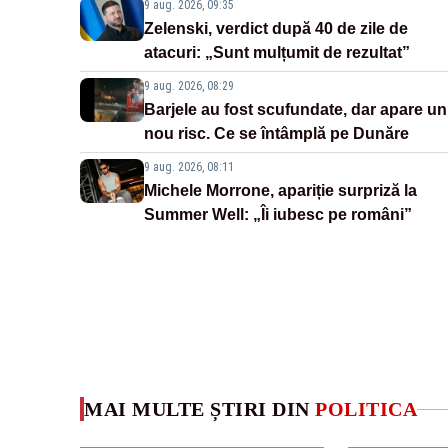
9 aug. 2026, 09:35
Zelenski, verdict după 40 de zile de
atacuri: „Sunt mulțumit de rezultat”
9 aug. 2026, 08:29
Barjele au fost scufundate, dar apare un
nou risc. Ce se întâmplă pe Dunăre
9 aug. 2026, 08:11
Michele Morrone, apariție surpriză la
Summer Well: „Îi iubesc pe români”
MAI MULTE ȘTIRI DIN
POLITICA