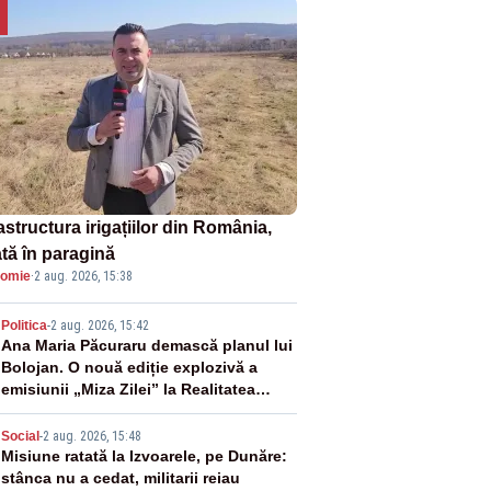
astructura irigațiilor din România,
ată în paragină
omie
·
2 aug. 2026, 15:38
2
Politica
-
2 aug. 2026, 15:42
Ana Maria Păcuraru demască planul lui
Bolojan. O nouă ediție explozivă a
emisiunii „Miza Zilei” la Realitatea
PLUS
3
Social
-
2 aug. 2026, 15:48
Misiune ratată la Izvoarele, pe Dunăre:
stânca nu a cedat, militarii reiau