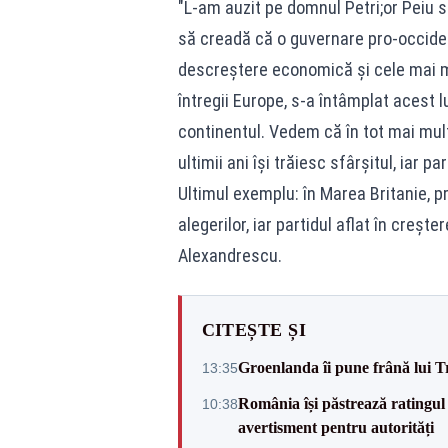
"L-am auzit pe domnul Petri;or Peiu 
să creadă că o guvernare pro-occident
descreștere economică și cele mai mul
întregii Europe, s-a întâmplat acest 
continentul. Vedem că în tot mai mult
ultimii ani își trăiesc sfârșitul, iar 
Ultimul exemplu: în Marea Britanie, p
alegerilor, iar partidul aflat în creșt
Alexandrescu.
CITEȘTE ȘI
Groenlanda îi pune frână lui 
13:35
România își păstrează ratingul 
10:38
avertisment pentru autorități