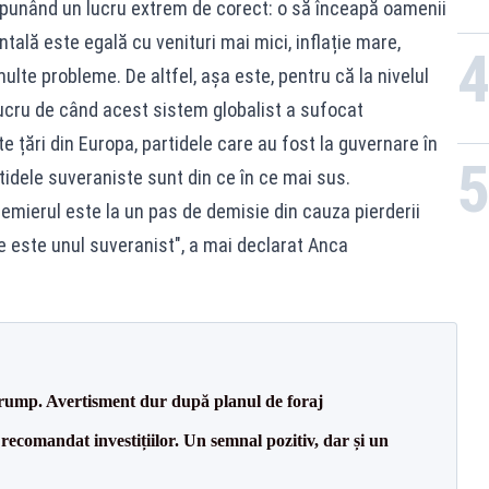
spunând un lucru extrem de corect: o să înceapă oamenii
ală este egală cu venituri mai mici, inflație mare,
te probleme. De altfel, așa este, pentru că la nivelul
lucru de când acest sistem globalist a sufocat
e țări din Europa, partidele care au fost la guvernare în
partidele suveraniste sunt din ce în ce mai sus.
remierul este la un pas de demisie din cauza pierderii
ere este unul suveranist", a mai declarat Anca
Trump. Avertisment dur după planul de foraj
recomandat investițiilor. Un semnal pozitiv, dar și un