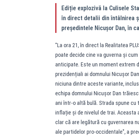
Ediție explozivă la Culisele St
în direct detalii din întâlnirea 
președintele Nicușor Dan, în ca
"La ora 21, în direct la Realitatea PL
poate decide cine va guverna și cum 
anticipate. Este un moment extrem de 
prezidențiali ai domnului Nicușor Dan
niciuna dintre aceste variante, inclu
echipa domnului Nicușor Dan trăiesc î
ani într-o altă bulă. Strada spune cu
inflație și de nivelul de trai. Aceast
clar că are legătură cu guvernarea nu 
ale partidelor pro-occidentale", a pr