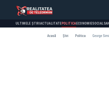
ULTIMELE ȘTIRI
ACTUALITATE
POLITICA
ECONOMIE
SOCIAL
SA
Acasă
Știri
Politica
George Simio