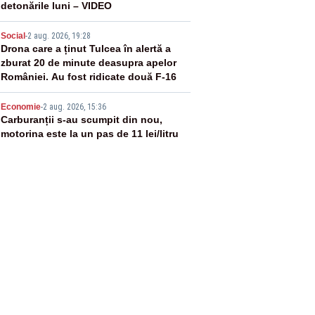
detonările luni – VIDEO
4
Social
-
2 aug. 2026, 19:28
Drona care a ținut Tulcea în alertă a
zburat 20 de minute deasupra apelor
României. Au fost ridicate două F-16
5
Economie
-
2 aug. 2026, 15:36
Carburanții s-au scumpit din nou,
motorina este la un pas de 11 lei/litru