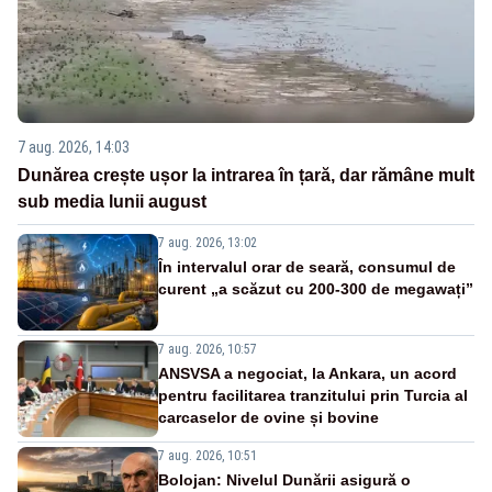
7 aug. 2026, 14:03
Dunărea crește ușor la intrarea în țară, dar rămâne mult
sub media lunii august
7 aug. 2026, 13:02
În intervalul orar de seară, consumul de
curent „a scăzut cu 200-300 de megawați”
7 aug. 2026, 10:57
ANSVSA a negociat, la Ankara, un acord
pentru facilitarea tranzitului prin Turcia al
carcaselor de ovine și bovine
7 aug. 2026, 10:51
Bolojan: Nivelul Dunării asigură o