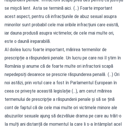
se mișcă lent. Asta se termină aici. (…) Foarte important
acest aspect, pentru că infracțiunile de abuz sexual asupra
minorilor sunt probabil cele mai oribile infracțiuni care există,
iar dauna produsă asupra victimelor, de cele mai multe ori,
este o daună ireparabilă.
Al doilea lucru foarte important, mărirea termenilor de
prescripție a răspunderii penale. Un lucru pe care noi îl știm în
România și anume că de foarte multe ori infractorii scapă
nepedepsiți deoarece se prescrie răspunderea penală. (…) Ori
noi astăzi, prin votul care a fost în Parlamentul European în
ceea ce privește această legislație (…), am cerut mărirea
termenului de prescripție a răspunderii penale și să se țină
cont de faptul că de cele mai multe ori victimele minore ale
abuzurilor sexuale ajung să dezvăluie drama pe care au trăit-o
la mulți ani distanță de momentul la care li s-a întâmplat acel