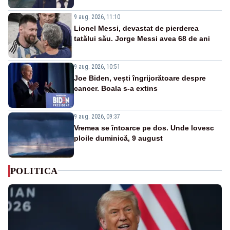
9 aug. 2026, 11:10
Lionel Messi, devastat de pierderea
tatălui său. Jorge Messi avea 68 de ani
9 aug. 2026, 10:51
Joe Biden, vești îngrijorătoare despre
cancer. Boala s-a extins
9 aug. 2026, 09:37
Vremea se întoarce pe dos. Unde lovesc
ploile duminică, 9 august
POLITICA