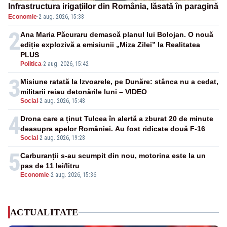
Infrastructura irigațiilor din România, lăsată în paragină
Economie
·
2 aug. 2026, 15:38
2
Ana Maria Păcuraru demască planul lui Bolojan. O nouă
ediție explozivă a emisiunii „Miza Zilei” la Realitatea
PLUS
Politica
-
2 aug. 2026, 15:42
3
Misiune ratată la Izvoarele, pe Dunăre: stânca nu a cedat,
militarii reiau detonările luni – VIDEO
Social
-
2 aug. 2026, 15:48
4
Drona care a ținut Tulcea în alertă a zburat 20 de minute
deasupra apelor României. Au fost ridicate două F-16
Social
-
2 aug. 2026, 19:28
5
Carburanții s-au scumpit din nou, motorina este la un
pas de 11 lei/litru
Economie
-
2 aug. 2026, 15:36
ACTUALITATE