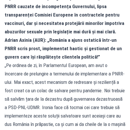
PNRR cauzate de incompetența Guvernului, lipsa
transparenței Comisiei Europene în contractele pentru
vaccinuri, dar și necesitatea protejării minorilor împotriva
abuzurilor sexuale prin legislație mai dură și mai clară.
Adrian Axinia (AUR): „România a ajuns ostatică într-un
PNRR scris prost, implementat haotic și gestionat de un
guvern care își răsplătește clientela politică!”
„Pe ordinea de zi, în Parlamentul European, am avut o
încercare de prelungire a termenului de implementare a PNRR-
ului. Mai exact, acest mecanism de redresare și reziliență a
fost creat ca un colac de salvare pentru pandemie. Noi trebuie
să salvăm țara de la dezastru după guvernarea dezastruoasă
a PSD-PNL-UDMR. Ironia face că tocmai cei care trebuie să
implementeze aceste soluții salvatoare sunt aceiași care au
dus România în prăpastie, ca și cum ai da cheile de la o mașină