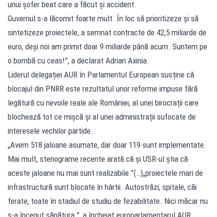
unui șofer beat care a făcut și accident.
Guvernul s-a lăcomit foarte mult. În loc să prioritizeze și să
sintetizeze proiectele, a semnat contracte de 42,5 miliarde de
euro, deși noi am primit doar 9 miliarde până acum. Suntem pe
o bombă cu ceas!”, a declarat Adrian Axinia.
Liderul delegației AUR în Parlamentul European susține că
blocajul din PNRR este rezultatul unor reforme impuse fără
legătură cu nevoile reale ale României, al unei birocrații care
blochează tot ce mișcă și al unei administrații sufocate de
interesele vechilor partide.
„Avem 518 jaloane asumate, dar doar 119 sunt implementate.
Mai mult, stenograme recente arată că și USR-ul știa că
aceste jaloane nu mai sunt realizabile.”(…)„proiectele mari de
infrastructură sunt blocate în hârtii. Autostrăzi, spitale, căi
ferate, toate în stadiul de studiu de fezabilitate. Nici măcar nu
s-a început săpătura.”, a încheiat europarlamentarul AUR.