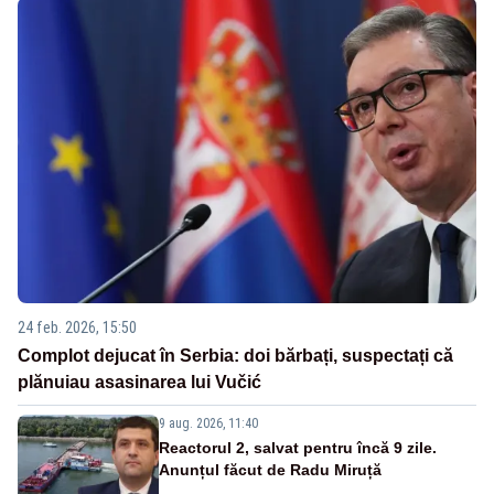
24 feb. 2026, 15:50
Complot dejucat în Serbia: doi bărbați, suspectați că
plănuiau asasinarea lui Vučić
9 aug. 2026, 11:40
Reactorul 2, salvat pentru încă 9 zile.
Anunțul făcut de Radu Miruță