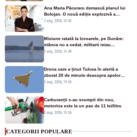
Ana Maria Păcuraru demască planul lui
Bolojan. O nouă ediție explozivă a
emisiunii „Miza Zilei” la Realitatea PLUS
2 aug. 2026, 15:42
Misiune ratată la Izvoarele, pe Dunăre:
stânca nu a cedat, militarii reiau
detonările luni – VIDEO
2 aug. 2026, 15:48
Drona care a ținut Tulcea în alertă a
zburat 20 de minute deasupra apelor
României. Au fost ridicate două F-16
2 aug. 2026, 19:28
Carburanții s-au scumpit din nou,
motorina este la un pas de 11 lei/litru
2 aug. 2026, 15:36
CATEGORII POPULARE