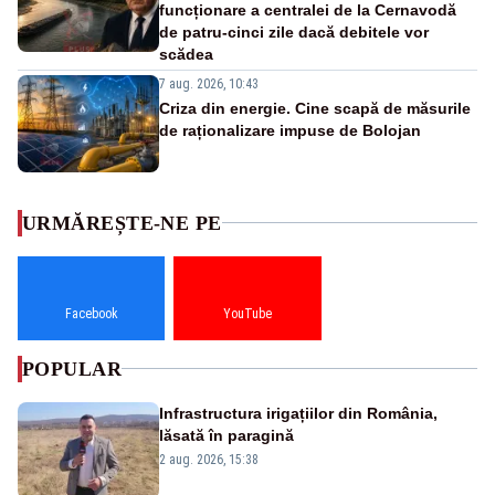
funcționare a centralei de la Cernavodă
de patru-cinci zile dacă debitele vor
scădea
7 aug. 2026, 10:43
Criza din energie. Cine scapă de măsurile
de raționalizare impuse de Bolojan
URMĂREȘTE-NE PE
Facebook
YouTube
POPULAR
Infrastructura irigațiilor din România,
lăsată în paragină
2 aug. 2026, 15:38