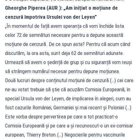
Gheorghe Piperea (AUR ): „Am inițiat o moțiune de
cenzură împotriva Ursulei von der Leyen”
„În momentul de față avem speranța că vom închide lista
celor 72 de semnături necesare pentru a depune această
moțiune de cenzură. De ce spun asta? Pentru că acum când
discutăm, la ora asta, sunt deja 62 de semnături adunate.
Urmează să avem o ședință de grup și cu siguranță vom reuși
să strângem numărul necesar pentru depune moțiunea.
Două lucruri despre conținutul moțiunii de cenzură (…) cei care
ne-au votat trebuie să știe că acuzăm Comisia Europeană, în
special Ursula von der Leyen, de implicarea în alegeri, cum au
fost cazurile României, Germaniei și mai recent și Poloniei (…)
Este vorba despre pervertirea pe care a tot practicat-o
Comisia Europeană și pe care a și recunoscut-o un ex-comisar
european, Thierry Breton.(…) Negocierile pentru vaccinurile