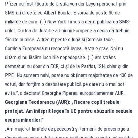
Pfizer au fost făcute de Ursula von der Leyen personal, prin
SMS-uri directe cu Albert Bourla. E vorba de peste 30 de
miliarde de euro. (…) New York Times a cerut publicarea SMS-
urilor. Curtea de Justiție a Uniunii Europene a decis că trebuie
făcute publice. A trecut peste o lună și Comisia tace.
Comisia Europeană nu respectă legea. Asta e grav. Noi nu
uităm și nu lăsăm lucrurile nepedepsite. (…) am strâns
semnături nu doar din ECR, ci și de la Patriot, ISN, chiar și din
PPE. Nu suntem naivi, poate nu obținem majoritatea de 400 de
voturi, dar forțăm o dezbatere publică pe care nu o mai pot
evita.”, a declarat Gheorghe Piperea, europarlamentar AUR.
Georgiana Teodorescu (AUR): „Fiecare copil trebuie
protejat. Am înăsprit legea în UE pentru abuzurile sexuale
asupra minorilor!”
„Am majorat limitele de pedeapsă și termenii de prescripție a
răspunderii penale. Infractorii scapă prea des pentru că justiția