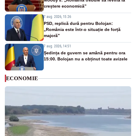
Moody’s: „România trebuie să revină la
creștere economică”
7 aug. 2026, 15:26
PSD, replică dură pentru Bolojan:
„România este într-o situație de forță
majoră”
7 aug. 2026, 14:51
Ședința de guvern se amână pentru ora
15:00. Bolojan nu a obținut toate avizele
ECONOMIE