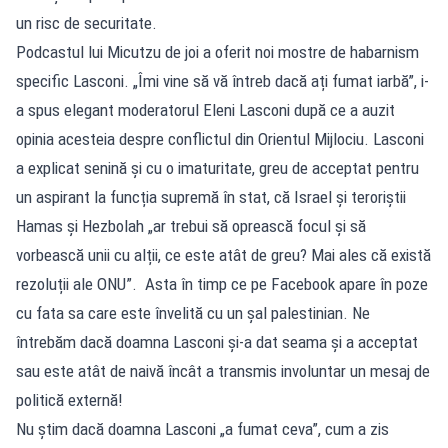
un risc de securitate.
Podcastul lui Micutzu de joi a oferit noi mostre de habarnism
specific Lasconi. „Îmi vine să vă întreb dacă ați fumat iarbă”, i-
a spus elegant moderatorul Eleni Lasconi după ce a auzit
opinia acesteia despre conflictul din Orientul Mijlociu. Lasconi
a explicat senină și cu o imaturitate, greu de acceptat pentru
un aspirant la funcția supremă în stat, că Israel și teroriștii
Hamas și Hezbolah „ar trebui să oprească focul și să
vorbească unii cu alții, ce este atât de greu? Mai ales că există
rezoluții ale ONU”. Asta în timp ce pe Facebook apare în poze
cu fata sa care este învelită cu un șal palestinian. Ne
întrebăm dacă doamna Lasconi și-a dat seama și a acceptat
sau este atât de naivă încât a transmis involuntar un mesaj de
politică externă!
Nu știm dacă doamna Lasconi „a fumat ceva”, cum a zis