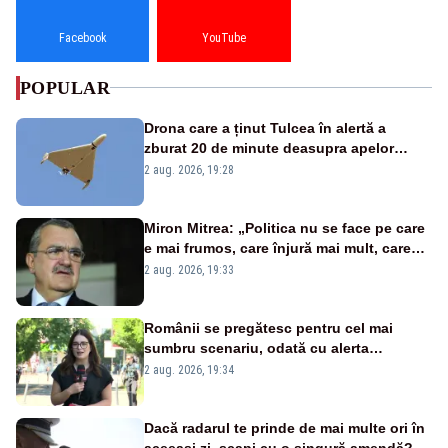
Facebook
YouTube
POPULAR
Drona care a ținut Tulcea în alertă a
zburat 20 de minute deasupra apelor
României. Au fost ridicate două F-16
2 aug. 2026, 19:28
Miron Mitrea: „Politica nu se face pe care
e mai frumos, care înjură mai mult, care
țipă mai tare, ci pe proiecte”
2 aug. 2026, 19:33
Românii se pregătesc pentru cel mai
sumbru scenariu, odată cu alerta
energetică
2 aug. 2026, 19:34
Dacă radarul te prinde de mai multe ori în
aceeași zi, scapi cu o singură amendă?