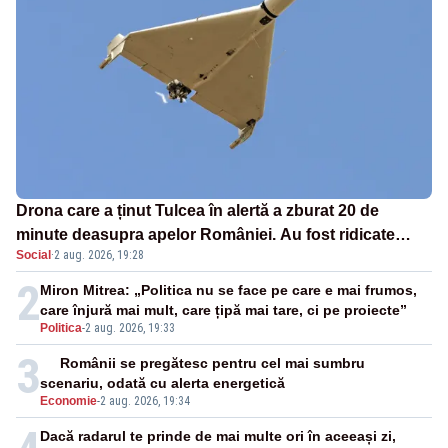
Drona care a ținut Tulcea în alertă a zburat 20 de
minute deasupra apelor României. Au fost ridicate
Social
·
2 aug. 2026, 19:28
două F-16
2
Miron Mitrea: „Politica nu se face pe care e mai frumos,
care înjură mai mult, care țipă mai tare, ci pe proiecte”
Politica
-
2 aug. 2026, 19:33
3
Românii se pregătesc pentru cel mai sumbru
scenariu, odată cu alerta energetică
Economie
-
2 aug. 2026, 19:34
Dacă radarul te prinde de mai multe ori în aceeași zi,