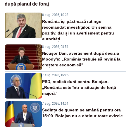
după planul de foraj
8 aug. 2026, 10:38
România își păstrează ratingul
recomandat investițiilor. Un semnal
pozitiv, dar și un avertisment pentru
autorități
8 aug. 2026, 08:51
Nicușor Dan, avertisment după decizia
Moody’s: „România trebuie să revină la
creștere economică”
7 aug. 2026, 15:26
PSD, replică dură pentru Bolojan:
„România este într-o situație de forță
majoră”
7 aug. 2026, 14:51
Ședința de guvern se amână pentru ora
15:00. Bolojan nu a obținut toate avizele