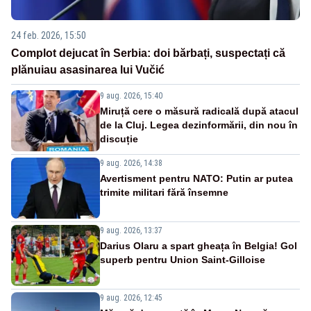
24 feb. 2026, 15:50
Complot dejucat în Serbia: doi bărbați, suspectați că
plănuiau asasinarea lui Vučić
9 aug. 2026, 15:40
Miruță cere o măsură radicală după atacul
de la Cluj. Legea dezinformării, din nou în
discuție
9 aug. 2026, 14:38
Avertisment pentru NATO: Putin ar putea
trimite militari fără însemne
9 aug. 2026, 13:37
Darius Olaru a spart gheața în Belgia! Gol
superb pentru Union Saint-Gilloise
9 aug. 2026, 12:45