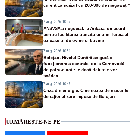
curent „a scăzut cu 200-300 de megawați”
7 aug. 2026, 10:57
ANSVSA a negociat, la Ankara, un acord
pentru facilitarea tranzitului prin Turcia al
carcaselor de ovine și bovine
7 aug. 2026, 10:51
Bolojan: Nivelul Dunării asigură o
funcționare a centralei de la Cernavodă
de patru-cinci zile dacă debitele vor
scădea
7 aug. 2026, 10:43
Criza din energie. Cine scapă de măsurile
de raționalizare impuse de Bolojan
URMĂREȘTE-NE PE