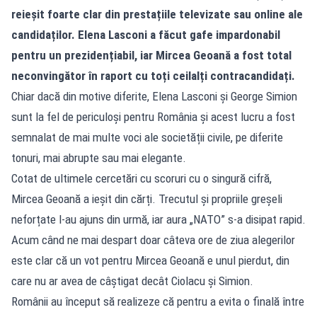
reieșit foarte clar din prestațiile televizate sau online ale
candidaților. Elena Lasconi a făcut gafe impardonabil
pentru un prezidențiabil, iar Mircea Geoană a fost total
neconvingător în raport cu toți ceilalți contracandidați.
Chiar dacă din motive diferite, Elena Lasconi și George Simion
sunt la fel de periculoși pentru România și acest lucru a fost
semnalat de mai multe voci ale societății civile, pe diferite
tonuri, mai abrupte sau mai elegante.
Cotat de ultimele cercetări cu scoruri cu o singură cifră,
Mircea Geoană a ieșit din cărți. Trecutul și propriile greșeli
neforțate l-au ajuns din urmă, iar aura „NATO” s-a disipat rapid.
Acum când ne mai despart doar câteva ore de ziua alegerilor
este clar că un vot pentru Mircea Geoană e unul pierdut, din
care nu ar avea de câștigat decât Ciolacu și Simion.
Românii au început să realizeze că pentru a evita o finală între