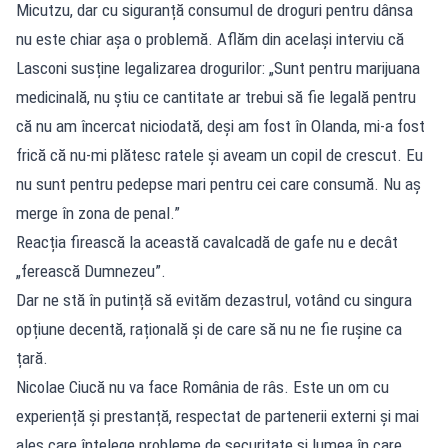
Micutzu, dar cu siguranță consumul de droguri pentru dânsa
nu este chiar așa o problemă. Aflăm din același interviu că
Lasconi susține legalizarea drogurilor: „Sunt pentru marijuana
medicinală, nu știu ce cantitate ar trebui să fie legală pentru
că nu am încercat niciodată, deși am fost în Olanda, mi-a fost
frică că nu-mi plătesc ratele și aveam un copil de crescut. Eu
nu sunt pentru pedepse mari pentru cei care consumă. Nu aș
merge în zona de penal.”
Reacția firească la această cavalcadă de gafe nu e decât
„ferească Dumnezeu”.
Dar ne stă în putință să evităm dezastrul, votând cu singura
opțiune decentă, rațională și de care să nu ne fie rușine ca
țară.
Nicolae Ciucă nu va face România de râs. Este un om cu
experiență și prestanță, respectat de partenerii externi și mai
ales care înțelege probleme de securitate și lumea în care