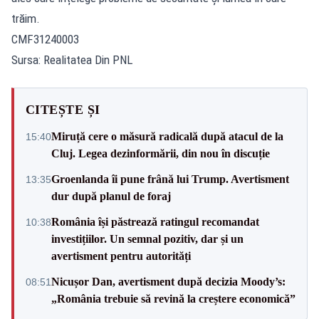
trăim.
CMF31240003
Sursa: Realitatea Din PNL
CITEȘTE ȘI
Miruță cere o măsură radicală după atacul de la
15:40
Cluj. Legea dezinformării, din nou în discuție
Groenlanda îi pune frână lui Trump. Avertisment
13:35
dur după planul de foraj
România își păstrează ratingul recomandat
10:38
investițiilor. Un semnal pozitiv, dar și un
avertisment pentru autorități
Nicușor Dan, avertisment după decizia Moody’s:
08:51
„România trebuie să revină la creștere economică”