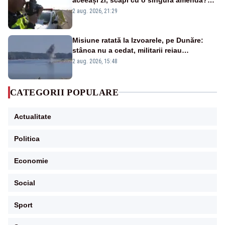
Ce spune legea
2 aug. 2026, 21:29
Misiune ratată la Izvoarele, pe Dunăre:
stânca nu a cedat, militarii reiau
detonările luni – VIDEO
2 aug. 2026, 15:48
CATEGORII POPULARE
Actualitate
Politica
Economie
Social
Sport