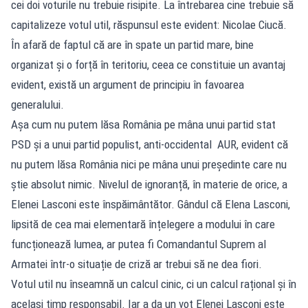
cei doi voturile nu trebuie risipite. La întrebarea cine trebuie să
capitalizeze votul util, răspunsul este evident: Nicolae Ciucă.
În afară de faptul că are în spate un partid mare, bine
organizat și o forță în teritoriu, ceea ce constituie un avantaj
evident, există un argument de principiu în favoarea
generalului.
Așa cum nu putem lăsa România pe mâna unui partid stat
PSD și a unui partid populist, anti-occidental AUR, evident că
nu putem lăsa România nici pe mâna unui președinte care nu
știe absolut nimic. Nivelul de ignoranță, în materie de orice, a
Elenei Lasconi este înspăimântător. Gândul că Elena Lasconi,
lipsită de cea mai elementară înțelegere a modului în care
funcționează lumea, ar putea fi Comandantul Suprem al
Armatei într-o situație de criză ar trebui să ne dea fiori.
Votul util nu înseamnă un calcul cinic, ci un calcul rațional și în
același timp responsabil. Iar a da un vot Elenei Lasconi este