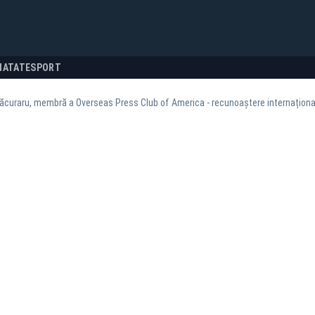
NATATE
SPORT
ăcuraru, membră a Overseas Press Club of America - recunoaștere internaționa