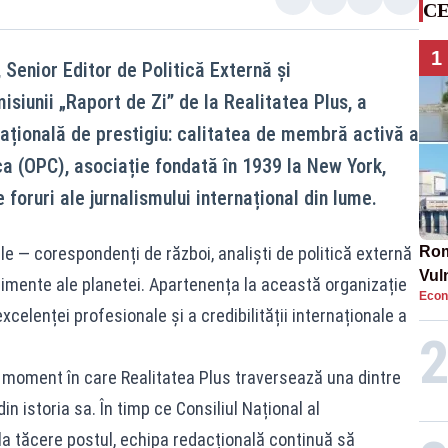
CE
1
Senior Editor de Politică Externă și
siunii „Raport de Zi” de la Realitatea Plus, a
națională de prestigiu: calitatea de membră activă a
a (OPC), asociație fondată în 1939 la New York,
 foruri ale jurnalismului internațional din lume.
e — corespondenți de război, analiști de politică externă
Rom
Vul
nimente ale planetei. Apartenența la această organizație
Econ
pun
celenței profesionale și a credibilității internaționale a
cun
 moment în care Realitatea Plus traversează una dintre
in istoria sa. În timp ce Consiliul Național al
la tăcere postul, echipa redacțională continuă să