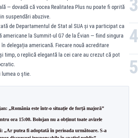
ă — dovadă că vocea Realitatea Plus nu poate fi oprită
prin suspendări abuzive.
ată de Departamentul de Stat al SUA și va participat ca
ă americane la Summit-ul G7 de la Évian — fiind singura
ă în delegația americană. Fiecare nouă acreditare
și timp, o replică elegantă la cei care au crezut că pot
cratic.
 lumea o știe.
an: „România este într-o situație de forță majoră”
tru ora 15:00. Bolojan nu a obținut toate avizele
ii: „Ar putea fi adoptată în perioada următoare. S-a
nor discursuri iresponsabile în spaţiul public”