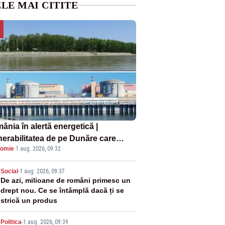
LE MAI CITITE
ânia în alertă energetică |
nerabilitatea de pe Dunăre care
omie
·
1 aug. 2026, 09:32
e în pericol Centrala Cernavodă era
oscută de pe vremea lui Ceaușescu
2
Social
-
1 aug. 2026, 09:37
De azi, milioane de români primesc un
drept nou. Ce se întâmplă dacă ți se
strică un produs
Politica
-
1 aug. 2026, 09:39