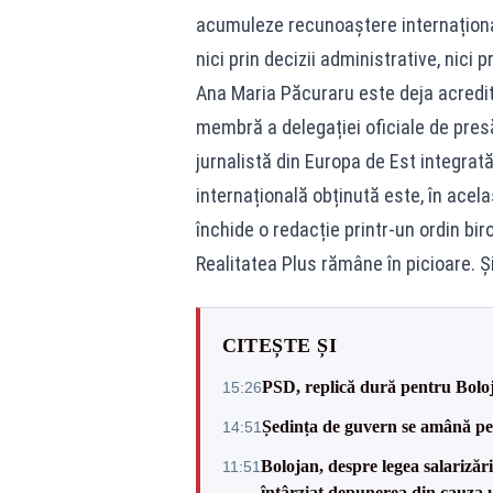
acumuleze recunoaștere internațional
nici prin decizii administrative, nici 
Ana Maria Păcuraru este deja acredit
membră a delegației oficiale de pres
jurnalistă din Europa de Est integrat
internațională obținută este, în acela
închide o redacție printr-un ordin biro
Realitatea Plus rămâne în picioare. Și
CITEȘTE ȘI
PSD, replică dură pentru Boloj
15:26
Ședința de guvern se amână pen
14:51
Bolojan, despre legea salarizăr
11:51
întârziat depunerea din cauza u