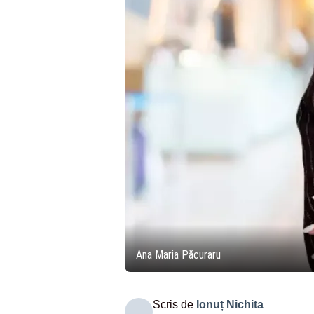
Ana Maria Păcuraru
Scris de
Ionuț Nichita