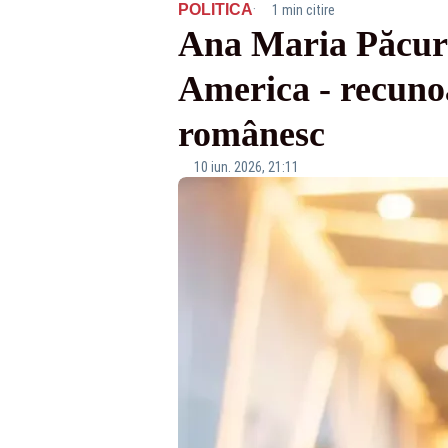
·
POLITICA
1 min citire
Ana Maria Păcura
America - recunoa
românesc
10 iun. 2026, 21:11