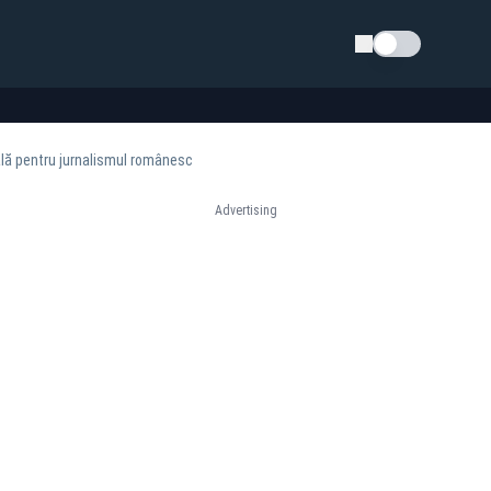
Schimba tema
lă pentru jurnalismul românesc
Advertising