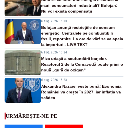
marii consumatori industriali? Bolojan:
Nu vor exista compensații
6 aug. 2026, 15:33
Bolojan anunță restricțiile de consum
energetic. Centralele pe combustibili
fosili, repornite. La ore de vârf se va apela
la importuri - LIVE TEXT
6 aug. 2026, 15:24
Miza uriașă a scufundării barjelor.
Reactorul 2 de la Cernavodă poate primi o
nouă „gură de oxigen”
6 aug. 2026, 15:23
Alexandru Nazare, veste bună: Economia
României va crește în 2027, iar inflația va
scădea
URMĂREȘTE-NE PE