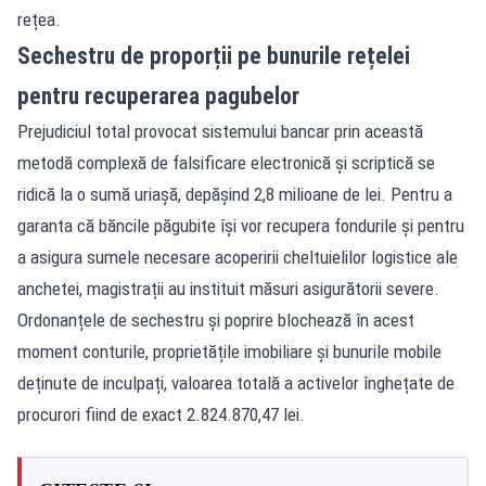
rețea.
Sechestru de proporții pe bunurile rețelei
pentru recuperarea pagubelor
Prejudiciul total provocat sistemului bancar prin această
metodă complexă de falsificare electronică și scriptică se
ridică la o sumă uriașă, depășind 2,8 milioane de lei. Pentru a
garanta că băncile păgubite își vor recupera fondurile și pentru
a asigura sumele necesare acoperirii cheltuielilor logistice ale
anchetei, magistrații au instituit măsuri asigurătorii severe.
Ordonanțele de sechestru și poprire blochează în acest
moment conturile, proprietățile imobiliare și bunurile mobile
deținute de inculpați, valoarea totală a activelor înghețate de
procurori fiind de exact 2.824.870,47 lei.