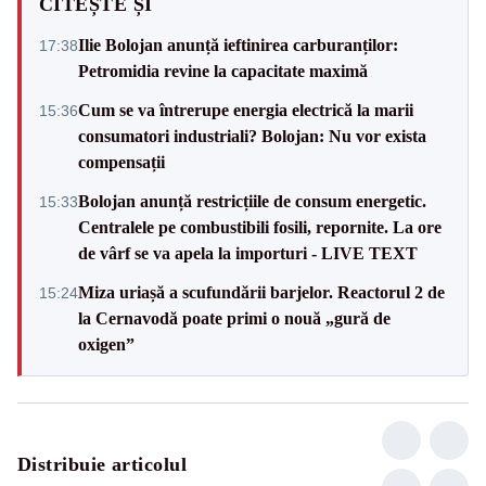
CITEȘTE ȘI
Ilie Bolojan anunță ieftinirea carburanților:
17:38
Petromidia revine la capacitate maximă
Cum se va întrerupe energia electrică la marii
15:36
consumatori industriali? Bolojan: Nu vor exista
compensații
Bolojan anunță restricțiile de consum energetic.
15:33
Centralele pe combustibili fosili, repornite. La ore
de vârf se va apela la importuri - LIVE TEXT
Miza uriașă a scufundării barjelor. Reactorul 2 de
15:24
la Cernavodă poate primi o nouă „gură de
oxigen”
Distribuie articolul