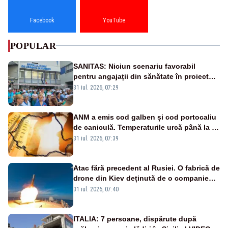
Facebook
YouTube
POPULAR
SANITAS: Niciun scenariu favorabil
pentru angajații din sănătate în proiectul
Legii salarizării
31 iul. 2026, 07:29
ANM a emis cod galben și cod portocaliu
de caniculă. Temperaturile urcă până la 38
de grade, iar nopțile devin tropicale
31 iul. 2026, 07:39
Atac fără precedent al Rusiei. O fabrică de
drone din Kiev deținută de o companie
americană, distrusă de o rachetă
31 iul. 2026, 07:40
rusească
ITALIA: 7 persoane, dispărute după