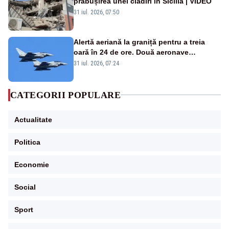
prăbușirea unei clădiri în Sicilia | VIDEO
31 iul. 2026, 07:50
Alertă aeriană la graniță pentru a treia
oară în 24 de ore. Două aeronave
Eurofighter britanice au fost ridicate de la
31 iul. 2026, 07:24
sol
CATEGORII POPULARE
Actualitate
Politica
Economie
Social
Sport