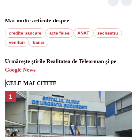
Mai multe articole despre
credite bancare
acte false
ANAF
sechestru
venituri
banci
Urmărește știrile Realitatea de Teleorman și pe
Google News
CELE MAI CITITE
1