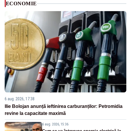
ECONOMIE
6 aug. 2026, 17:38
Ilie Bolojan anunță ieftinirea carburanților: Petromidia
revine la capacitate maximă
6 aug. 2026, 15:36
Cum se va întrerupe energia electrică la