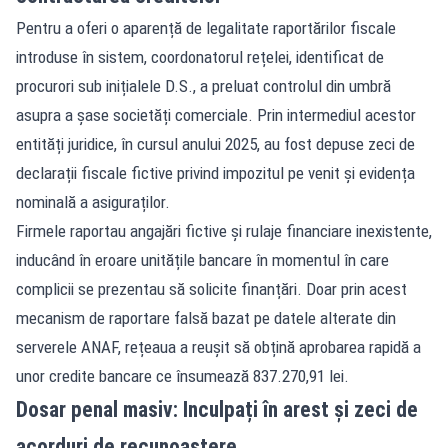
Pentru a oferi o aparență de legalitate raportărilor fiscale
introduse în sistem, coordonatorul rețelei, identificat de
procurori sub inițialele D.S., a preluat controlul din umbră
asupra a șase societăți comerciale. Prin intermediul acestor
entități juridice, în cursul anului 2025, au fost depuse zeci de
declarații fiscale fictive privind impozitul pe venit și evidența
nominală a asiguraților.
Firmele raportau angajări fictive și rulaje financiare inexistente,
inducând în eroare unitățile bancare în momentul în care
complicii se prezentau să solicite finanțări. Doar prin acest
mecanism de raportare falsă bazat pe datele alterate din
serverele ANAF, rețeaua a reușit să obțină aprobarea rapidă a
unor credite bancare ce însumează 837.270,91 lei.
Dosar penal masiv: Inculpați în arest și zeci de
acorduri de recunoaștere