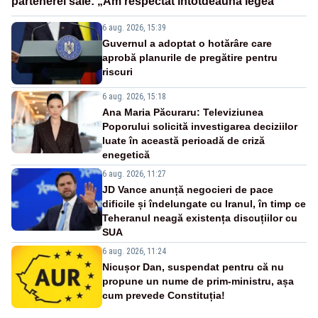
partenerei sale: „Am respectat întotdeauna legea”
6 aug. 2026, 15:39
Guvernul a adoptat o hotărâre care
aprobă planurile de pregătire pentru
riscuri
6 aug. 2026, 15:18
Ana Maria Păcuraru: Televiziunea
Poporului solicită investigarea deciziilor
luate în această perioadă de criză
enegetică
6 aug. 2026, 11:27
JD Vance anunță negocieri de pace
dificile și îndelungate cu Iranul, în timp ce
Teheranul neagă existența discuțiilor cu
SUA
6 aug. 2026, 11:24
Nicușor Dan, suspendat pentru că nu
propune un nume de prim-ministru, așa
cum prevede Constituția!