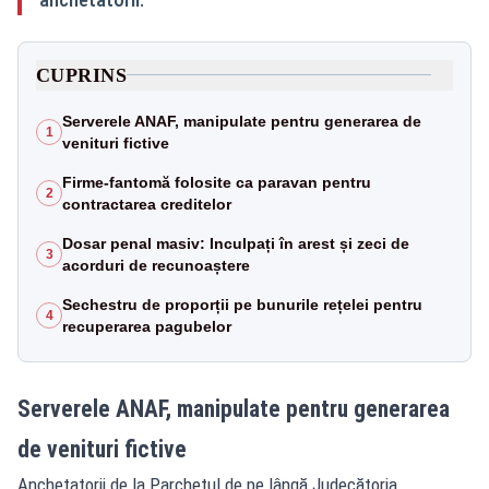
CUPRINS
Serverele ANAF, manipulate pentru generarea de
1
venituri fictive
Firme-fantomă folosite ca paravan pentru
2
contractarea creditelor
Dosar penal masiv: Inculpați în arest și zeci de
3
acorduri de recunoaștere
Sechestru de proporții pe bunurile rețelei pentru
4
recuperarea pagubelor
Serverele ANAF, manipulate pentru generarea
de venituri fictive
Anchetatorii de la Parchetul de pe lângă Judecătoria