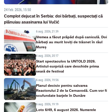
24 feb. 2026, 15:50
Complot dejucat în Serbia: doi bărbați, suspectați că
plănuiau asasinarea lui Vučić
6 aug. 2026, 21:39
Vremea a făcut prăpăd după caniculă. Doi
bărbați au murit loviți de trăsnet în râul
Mureș
6 aug. 2026, 20:17
Start spectaculos la UNTOLD 2026.
Artistul-surpriză care deschide prima
seară de festival
6 aug. 2026, 19:56
Planul decisiv pentru salvarea
Reactorului 2 de la Cernavodă. Cum vor fi
scufundate barjele în Dunăre
6 aug. 2026, 19:19
Loto 6/49, 6 august 2026. Numerele