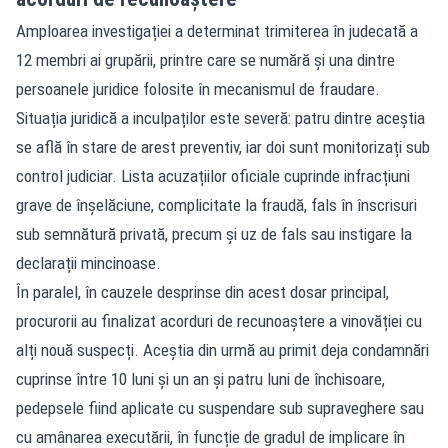
Amploarea investigației a determinat trimiterea în judecată a
12 membri ai grupării, printre care se numără și una dintre
persoanele juridice folosite în mecanismul de fraudare.
Situația juridică a inculpaților este severă: patru dintre aceștia
se află în stare de arest preventiv, iar doi sunt monitorizați sub
control judiciar. Lista acuzațiilor oficiale cuprinde infracțiuni
grave de înșelăciune, complicitate la fraudă, fals în înscrisuri
sub semnătură privată, precum și uz de fals sau instigare la
declarații mincinoase.
În paralel, în cauzele desprinse din acest dosar principal,
procurorii au finalizat acorduri de recunoaștere a vinovăției cu
alți nouă suspecți. Aceștia din urmă au primit deja condamnări
cuprinse între 10 luni și un an și patru luni de închisoare,
pedepsele fiind aplicate cu suspendare sub supraveghere sau
cu amânarea executării, în funcție de gradul de implicare în