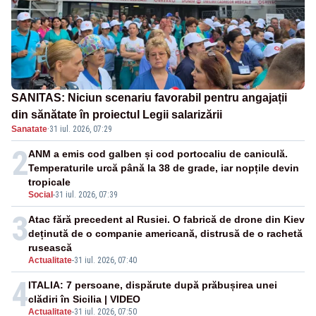
SANITAS: Niciun scenariu favorabil pentru angajații
din sănătate în proiectul Legii salarizării
Sanatate
·
31 iul. 2026, 07:29
2
ANM a emis cod galben și cod portocaliu de caniculă.
Temperaturile urcă până la 38 de grade, iar nopțile devin
tropicale
Social
-
31 iul. 2026, 07:39
3
Atac fără precedent al Rusiei. O fabrică de drone din Kiev
deținută de o companie americană, distrusă de o rachetă
rusească
Actualitate
-
31 iul. 2026, 07:40
4
ITALIA: 7 persoane, dispărute după prăbușirea unei
clădiri în Sicilia | VIDEO
Actualitate
-
31 iul. 2026, 07:50