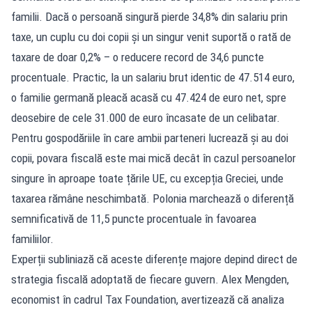
familii. Dacă o persoană singură pierde 34,8% din salariu prin
taxe, un cuplu cu doi copii și un singur venit suportă o rată de
taxare de doar 0,2% – o reducere record de 34,6 puncte
procentuale. Practic, la un salariu brut identic de 47.514 euro,
o familie germană pleacă acasă cu 47.424 de euro net, spre
deosebire de cele 31.000 de euro încasate de un celibatar.
Pentru gospodăriile în care ambii parteneri lucrează și au doi
copii, povara fiscală este mai mică decât în cazul persoanelor
singure în aproape toate țările UE, cu excepția Greciei, unde
taxarea rămâne neschimbată. Polonia marchează o diferență
semnificativă de 11,5 puncte procentuale în favoarea
familiilor.
Experții subliniază că aceste diferențe majore depind direct de
strategia fiscală adoptată de fiecare guvern. Alex Mengden,
economist în cadrul Tax Foundation, avertizează că analiza