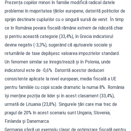
Prezența copiilor minori în familie modifică radical datele
problemei în majoritatea țărilor europene, datorită politicilor de
sprijin destinate cuplurilor cu o singură sursă de venit. În timp
ce în România povara fiscală rămâne extrem de ridicată chiar
și pentru această categorie (33,4%), în Grecia indicatorul
devine negativ (-3,3%), sugerând că ajutoarele sociale și
returnările de taxe depășesc valoarea impozitelor standard.
Un fenomen similar se înregistrează și în Polonia, unde
indicatorul este de -0,6%. Datorită acestor deduceri
consistente aplicate la nivel european, media fiscală a UE
pentru familiile cu copii scade dramatic la numai 8%. România
își menține poziția de lider și în acest clasament (33,4%),
urmată de Lituania (23,8%). Singurele țări care mai trec de
pragul de 20% în acest scenariu sunt Ungaria, Slovenia,
Finlanda și Danemarca.
Germania oferă un exemplu clasic de optimizare fiscală pentru