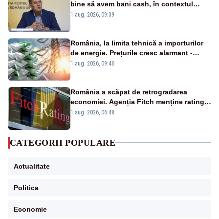
bine să avem bani cash, în contextul
alertei energetice?
1 aug. 2026, 09:39
România, la limita tehnică a importurilor
de energie. Prețurile cresc alarmant -
Analiză Realitatea Plus
1 aug. 2026, 09:46
România a scăpat de retrogradarea
economiei. Agenția Fitch menține ratingul
„BBB-” cu perspectivă negativă
1 aug. 2026, 06:48
CATEGORII POPULARE
Actualitate
Politica
Economie