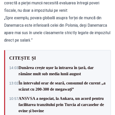
corectă a pieței muncii necesită evaluarea întregii poveri
fiscale, nu doar a impozitului pe venit:
„Spre exemplu, povara globală asupra forței de muncă din
Danemarca este inferioară celei din Polonia, deși Danemarca
apare mai sus în unele clasamente strictly legate de impozitul
direct pe salarii.”
CITEȘTE ȘI
Dunărea crește ușor la intrarea în țară, dar
14:03
rămâne mult sub media lunii august
În intervalul orar de seară, consumul de curent „a
13:02
scăzut cu 200-300 de megawați”
ANSVSA a negociat, la Ankara, un acord pentru
10:57
facilitarea tranzitului prin Turcia al carcaselor de
ovine și bovine