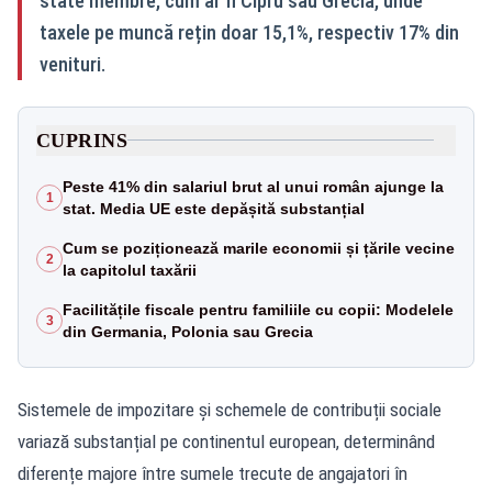
state membre, cum ar fi Cipru sau Grecia, unde
taxele pe muncă rețin doar 15,1%, respectiv 17% din
venituri.
CUPRINS
Peste 41% din salariul brut al unui român ajunge la
1
stat. Media UE este depășită substanțial
Cum se poziționează marile economii și țările vecine
2
la capitolul taxării
Facilitățile fiscale pentru familiile cu copii: Modelele
3
din Germania, Polonia sau Grecia
Sistemele de impozitare și schemele de contribuții sociale
variază substanțial pe continentul european, determinând
diferențe majore între sumele trecute de angajatori în