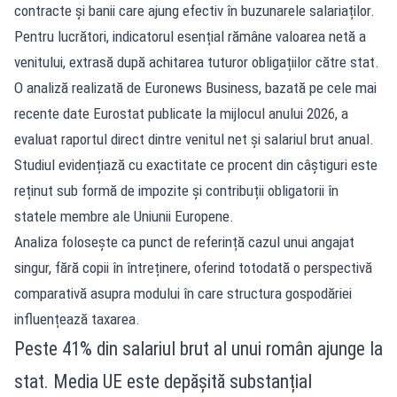
contracte și banii care ajung efectiv în buzunarele salariaților.
Pentru lucrători, indicatorul esențial rămâne valoarea netă a
venitului, extrasă după achitarea tuturor obligațiilor către stat.
O analiză realizată de Euronews Business, bazată pe cele mai
recente date Eurostat publicate la mijlocul anului 2026, a
evaluat raportul direct dintre venitul net și salariul brut anual.
Studiul evidențiază cu exactitate ce procent din câștiguri este
reținut sub formă de impozite și contribuții obligatorii în
statele membre ale Uniunii Europene.
Analiza folosește ca punct de referință cazul unui angajat
singur, fără copii în întreținere, oferind totodată o perspectivă
comparativă asupra modului în care structura gospodăriei
influențează taxarea.
Peste 41% din salariul brut al unui român ajunge la
stat. Media UE este depășită substanțial