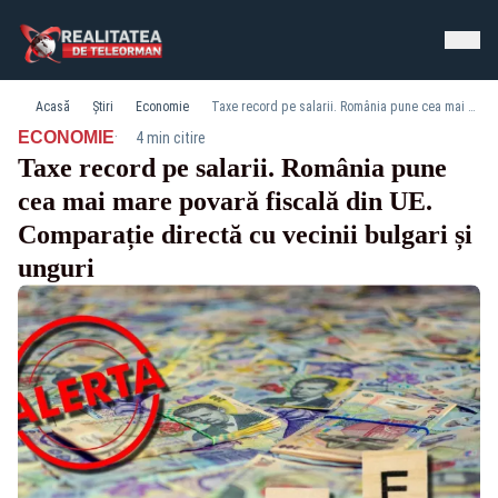
Acasă
Știri
Economie
Taxe record pe salarii. România pune cea mai mare povară fiscală din UE. Comparație directă cu vecinii bulgari și unguri
·
ECONOMIE
4 min citire
Taxe record pe salarii. România pune
cea mai mare povară fiscală din UE.
Comparație directă cu vecinii bulgari și
unguri