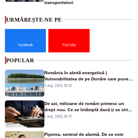
transportatori
URMĂREȘTE-NE PE
Facebook
YouTube
POPULAR
România în alertă energetică |
Vulnerabilitatea de pe Dunăre care pune
în pericol Centrala Cernavodă era
1 aug. 2026, 09:32
cunoscută de pe vremea lui Ceaușescu
De azi, milioane de români primesc un
drept nou. Ce se întâmplă dacă ți se strică
un produs
1 aug. 2026, 09:37
Piperea, semnal de alarmă. De ce este