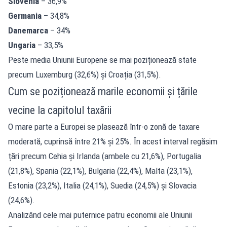
Slovenia
– 36,9%
Germania
– 34,8%
Danemarca
– 34%
Ungaria
– 33,5%
Peste media Uniunii Europene se mai poziționează state
precum Luxemburg (32,6%) și Croația (31,5%).
Cum se poziționează marile economii și țările
vecine la capitolul taxării
O mare parte a Europei se plasează într-o zonă de taxare
moderată, cuprinsă între 21% și 25%. În acest interval regăsim
țări precum Cehia și Irlanda (ambele cu 21,6%), Portugalia
(21,8%), Spania (22,1%), Bulgaria (22,4%), Malta (23,1%),
Estonia (23,2%), Italia (24,1%), Suedia (24,5%) și Slovacia
(24,6%).
Analizând cele mai puternice patru economii ale Uniunii