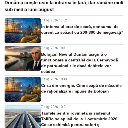
Dunărea crește ușor la intrarea în țară, dar rămâne mult
sub media lunii august
7 aug. 2026, 13:02
În intervalul orar de seară, consumul de
curent „a scăzut cu 200-300 de megawați”
7 aug. 2026, 10:51
Bolojan: Nivelul Dunării asigură o
funcționare a centralei de la Cernavodă
de patru-cinci zile dacă debitele vor
scădea
7 aug. 2026, 10:43
Criza din energie. Cine scapă de măsurile
de raționalizare impuse de Bolojan
7 aug. 2026, 10:01
Tarifele pentru rovinietă și sistemul
TollRo se aplică de la 1 octombrie 2026.
Ce se schimbă pentru șoferi și