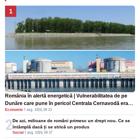
1
România în alertă energetică | Vulnerabilitatea de pe
Dunăre care pune în pericol Centrala Cernavodă era
Economie
·
1 aug. 2026, 09:32
cunoscută de pe vremea lui Ceaușescu
2
De azi, milioane de români primesc un drept nou. Ce se
întâmplă dacă ți se strică un produs
Social
-
1 aug. 2026, 09:37