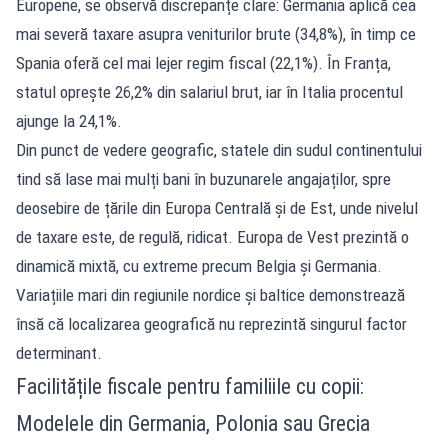
Europene, se observă discrepanțe clare: Germania aplică cea
mai severă taxare asupra veniturilor brute (34,8%), în timp ce
Spania oferă cel mai lejer regim fiscal (22,1%). În Franța,
statul oprește 26,2% din salariul brut, iar în Italia procentul
ajunge la 24,1%.
Din punct de vedere geografic, statele din sudul continentului
tind să lase mai mulți bani în buzunarele angajaților, spre
deosebire de țările din Europa Centrală și de Est, unde nivelul
de taxare este, de regulă, ridicat. Europa de Vest prezintă o
dinamică mixtă, cu extreme precum Belgia și Germania.
Variațiile mari din regiunile nordice și baltice demonstrează
însă că localizarea geografică nu reprezintă singurul factor
determinant.
Facilitățile fiscale pentru familiile cu copii:
Modelele din Germania, Polonia sau Grecia