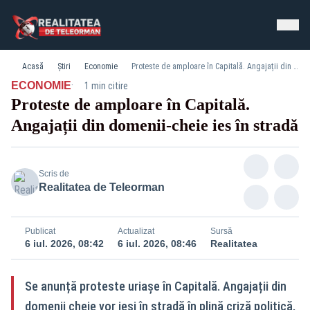
Acasă
Știri
Economie
Proteste de amploare în Capitală. Angajații din domenii-cheie ies în stradă
·
ECONOMIE
1 min citire
Proteste de amploare în Capitală.
Angajații din domenii-cheie ies în stradă
Scris de
Realitatea de Teleorman
Publicat
Actualizat
Sursă
6 iul. 2026, 08:42
6 iul. 2026, 08:46
Realitatea
Se anunță proteste uriașe în Capitală. Angajații din
domenii cheie vor ieși în stradă în plină criză politică,