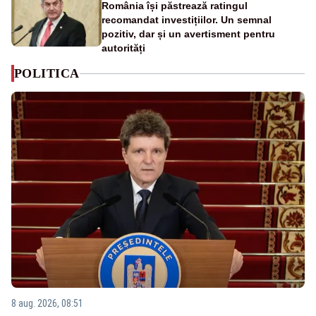
România își păstrează ratingul
recomandat investițiilor. Un semnal
pozitiv, dar și un avertisment pentru
autorități
POLITICA
8 aug. 2026, 08:51