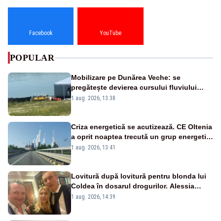
Facebook
YouTube
POPULAR
Mobilizare pe Dunărea Veche: se
pregătește devierea cursului fluviului
către Cernavodă – VIDEO
1 aug. 2026, 13:38
Criza energetică se acutizează. CE Oltenia
a oprit noaptea trecută un grup energetic
de la Rovinari
1 aug. 2026, 13:41
Lovitură după lovitură pentru blonda lui
Coldea în dosarul drogurilor. Alessia
Păcuraru explică decizia magistraților
1 aug. 2026, 14:39