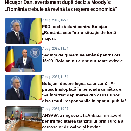
Nicușor Dan, avertisment după decizia Moody’s:
„România trebuie să revină la creștere economică”
7 aug. 2026, 15:26
PSD, replică dură pentru Bolojan:
„România este într-o situație de forță
majoră”
7 aug. 2026, 14:51
Ședința de guvern se amână pentru ora
15:00. Bolojan nu a obținut toate avizele
7 aug. 2026, 11:51
Bolojan, despre legea salarizării: „Ar
putea fi adoptată în perioada următoare.
S-a întârziat depunerea din cauza unor
discursuri iresponsabile în spaţiul public”
7 aug. 2026, 10:57
ANSVSA a negociat, la Ankara, un acord
pentru facilitarea tranzitului prin Turcia al
carcaselor de ovine și bovine