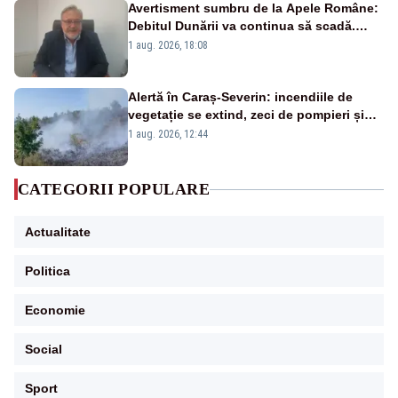
Avertisment sumbru de la Apele Române:
Debitul Dunării va continua să scadă.
Cernavodă s-ar putea închide în 4 zile
1 aug. 2026, 18:08
Alertă în Caraș-Severin: incendiile de
vegetație se extind, zeci de pompieri și
silvicultori se luptă cu flăcările - VIDEO
1 aug. 2026, 12:44
CATEGORII POPULARE
Actualitate
Politica
Economie
Social
Sport