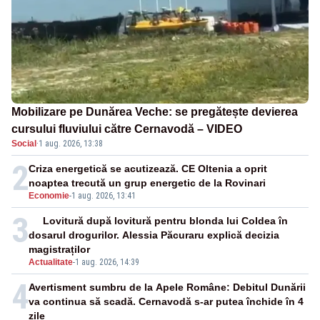
Mobilizare pe Dunărea Veche: se pregătește devierea
cursului fluviului către Cernavodă – VIDEO
Social
·
1 aug. 2026, 13:38
2
Criza energetică se acutizează. CE Oltenia a oprit
noaptea trecută un grup energetic de la Rovinari
Economie
-
1 aug. 2026, 13:41
3
Lovitură după lovitură pentru blonda lui Coldea în
dosarul drogurilor. Alessia Păcuraru explică decizia
magistraților
Actualitate
-
1 aug. 2026, 14:39
4
Avertisment sumbru de la Apele Române: Debitul Dunării
va continua să scadă. Cernavodă s-ar putea închide în 4
zile