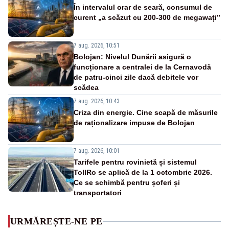
În intervalul orar de seară, consumul de
curent „a scăzut cu 200-300 de megawați”
7 aug. 2026, 10:51
Bolojan: Nivelul Dunării asigură o
funcționare a centralei de la Cernavodă
de patru-cinci zile dacă debitele vor
scădea
7 aug. 2026, 10:43
Criza din energie. Cine scapă de măsurile
de raționalizare impuse de Bolojan
7 aug. 2026, 10:01
Tarifele pentru rovinietă și sistemul
TollRo se aplică de la 1 octombrie 2026.
Ce se schimbă pentru șoferi și
transportatori
URMĂREȘTE-NE PE