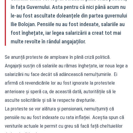
în fața Guvernului. Asta pentru că nici până acum nu
le-au fost ascultate doleanțele din partea guvernului
Ilie Bolojan. Pensiile nu au fost indexate, salariile au
fost înghețate, iar legea salarizării a creat tot mai
multe revolte în rândul angajaților.
Se anunță proteste de amploare în plină criză politică.
Angajații susțin că salariile au rămas înghețate, iar noua lege a
salarizării nu face decât să adâncească nemulțumirile. Ei
afirmă că revendicările lor au fost ignorate la protestele
anterioare și speră ca, de această dată, autoritățile să le
asculte solicitările și să le respecte drepturile.
La proteste se vor alătura și pensionarii, nemulțumiți că
pensiile nu au fost indexate cu rata inflației. Aceștia spun că
veniturile actuale le permit cu greu să facă față cheltuielilor