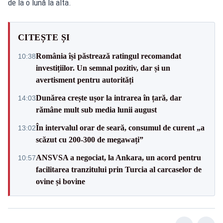
de la o lună la alta.
CITEȘTE ȘI
România își păstrează ratingul recomandat
10:38
investițiilor. Un semnal pozitiv, dar și un
avertisment pentru autorități
Dunărea crește ușor la intrarea în țară, dar
14:03
rămâne mult sub media lunii august
În intervalul orar de seară, consumul de curent „a
13:02
scăzut cu 200-300 de megawați”
ANSVSA a negociat, la Ankara, un acord pentru
10:57
facilitarea tranzitului prin Turcia al carcaselor de
ovine și bovine