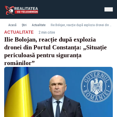
Acasă
Știri
Actualitate
Ilie Bolojan, reacție după explozia dronei din Portul Constanța: „Situație periculoasă pentru siguranța românilor”
·
ACTUALITATE
2 min citire
Ilie Bolojan, reacție după explozia
dronei din Portul Constanța: „Situație
periculoasă pentru siguranța
românilor”