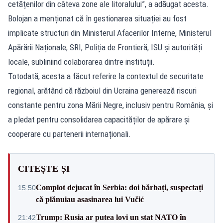
cetățenilor din câteva zone ale litoralului”, a adăugat acesta.
Bolojan a menționat că în gestionarea situației au fost
implicate structuri din Ministerul Afacerilor Interne, Ministerul
Apărării Naționale, SRI, Poliția de Frontieră, ISU și autorități
locale, subliniind colaborarea dintre instituții.
Totodată, acesta a făcut referire la contextul de securitate
regional, arătând că războiul din Ucraina generează riscuri
constante pentru zona Mării Negre, inclusiv pentru România, și
a pledat pentru consolidarea capacităților de apărare și
cooperare cu partenerii internaționali.
CITEȘTE ȘI
Complot dejucat în Serbia: doi bărbați, suspectați
15:50
că plănuiau asasinarea lui Vučić
Trump: Rusia ar putea lovi un stat NATO în
21:42