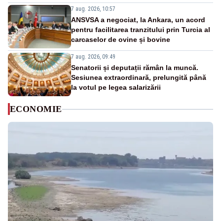
7 aug. 2026, 10:57
ANSVSA a negociat, la Ankara, un acord
pentru facilitarea tranzitului prin Turcia al
carcaselor de ovine și bovine
7 aug. 2026, 09:49
Senatorii și deputații rămân la muncă.
Sesiunea extraordinară, prelungită până
la votul pe legea salarizării
ECONOMIE