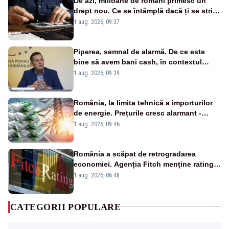
De azi, milioane de români primesc un
drept nou. Ce se întâmplă dacă ți se strică
un produs
1 aug. 2026, 09:37
Piperea, semnal de alarmă. De ce este
bine să avem bani cash, în contextul
alertei energetice?
1 aug. 2026, 09:39
România, la limita tehnică a importurilor
de energie. Prețurile cresc alarmant -
Analiză Realitatea Plus
1 aug. 2026, 09:46
România a scăpat de retrogradarea
economiei. Agenția Fitch menține ratingul
„BBB-” cu perspectivă negativă
1 aug. 2026, 06:48
CATEGORII POPULARE