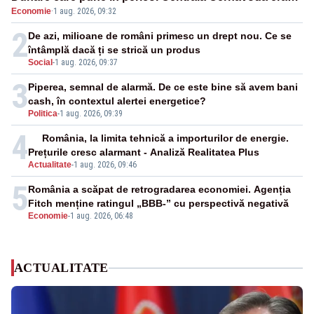
Economie
·
1 aug. 2026, 09:32
cunoscută de pe vremea lui Ceaușescu
2
De azi, milioane de români primesc un drept nou. Ce se
întâmplă dacă ți se strică un produs
Social
-
1 aug. 2026, 09:37
3
Piperea, semnal de alarmă. De ce este bine să avem bani
cash, în contextul alertei energetice?
Politica
-
1 aug. 2026, 09:39
4
România, la limita tehnică a importurilor de energie.
Prețurile cresc alarmant - Analiză Realitatea Plus
Actualitate
-
1 aug. 2026, 09:46
5
România a scăpat de retrogradarea economiei. Agenția
Fitch menține ratingul „BBB-” cu perspectivă negativă
Economie
-
1 aug. 2026, 06:48
ACTUALITATE