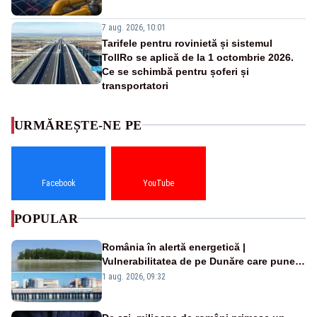
7 aug. 2026, 10:01
Tarifele pentru rovinietă și sistemul
TollRo se aplică de la 1 octombrie 2026.
Ce se schimbă pentru șoferi și
transportatori
URMĂREȘTE-NE PE
Facebook
YouTube
POPULAR
România în alertă energetică |
Vulnerabilitatea de pe Dunăre care pune
în pericol Centrala Cernavodă era
1 aug. 2026, 09:32
cunoscută de pe vremea lui Ceaușescu