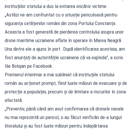
instituțiilor statului a dus la evitarea oricăror victime.
„Astăzi ne-am confruntat cu o situație periculoasă pentru
siguranța cetățenilor români din zona Portului Constanța.
Aceasta a fost generată de pierderea controlului asupra unor
drone maritime ucrainene aflate în operare în Marea Neagră.
Una dintre ele a ajuns în port. După identificarea acesteia, am
fost anunțați de autoritățile ucrainene că va exploda”, a scris
Ilie Bolojan pe Facebook.
Premierul interimar a mai subliniat că instituțiile statului
român au acționat prompt, fiind luate măsuri de evacuare și de
protecție a populației, precum și de limitare a riscurilor în zona
afectată.
„Preventiv, până când am avut confirmarea că dronele navale
nu mai reprezintă un pericol, s-au făcut verificări de-a lungul
litoralului și au fost luate măsuri pentru îndepărtarea