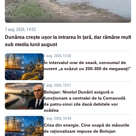
7 aug. 2026, 14:03
Dunărea crește ușor la intrarea în țară, dar rămâne mult
sub media lunii august
7 aug. 2026, 13:02
În intervalul orar de seară, consumul de
curent „a scăzut cu 200-300 de megawați”
7 aug. 2026, 10:51
Bolojan: Nivelul Dunării asigură o
funcționare a centralei de la Cernavodă
de patru-cinci zile dacă debitele vor
scădea
7 aug. 2026, 10:43
Criza din energie. Cine scapă de măsurile
de raționalizare impuse de Bolojan