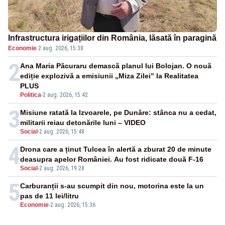
Infrastructura irigațiilor din România, lăsată în paragină
Economie
·
2 aug. 2026, 15:38
2
Ana Maria Păcuraru demască planul lui Bolojan. O nouă
ediție explozivă a emisiunii „Miza Zilei” la Realitatea
PLUS
Politica
-
2 aug. 2026, 15:42
3
Misiune ratată la Izvoarele, pe Dunăre: stânca nu a cedat,
militarii reiau detonările luni – VIDEO
Social
-
2 aug. 2026, 15:48
4
Drona care a ținut Tulcea în alertă a zburat 20 de minute
deasupra apelor României. Au fost ridicate două F-16
Social
-
2 aug. 2026, 19:28
5
Carburanții s-au scumpit din nou, motorina este la un
pas de 11 lei/litru
Economie
-
2 aug. 2026, 15:36