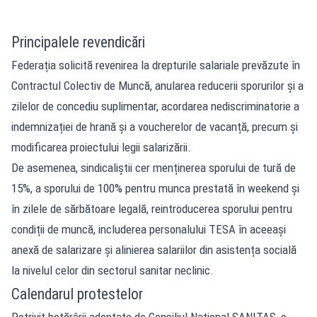
Principalele revendicări
Federația solicită revenirea la drepturile salariale prevăzute în
Contractul Colectiv de Muncă, anularea reducerii sporurilor și a
zilelor de concediu suplimentar, acordarea nediscriminatorie a
indemnizației de hrană și a voucherelor de vacanță, precum și
modificarea proiectului legii salarizării.
De asemenea, sindicaliștii cer menținerea sporului de tură de
15%, a sporului de 100% pentru munca prestată în weekend și
în zilele de sărbătoare legală, reintroducerea sporului pentru
condiții de muncă, includerea personalului TESA în aceeași
anexă de salarizare și alinierea salariilor din asistența socială
la nivelul celor din sectorul sanitar neclinic.
Calendarul protestelor
Potrivit hotărârii adoptate de Consiliul Național SANITAS, o