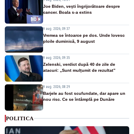
Joe Biden, vești îngrijorătoare despre
cancer. Boala s-a extins
9 aug. 2026, 09:37
Vremea se întoarce pe dos. Unde lovesc
ploile duminică, 9 august
9 aug. 2026, 09:35
Zelenski, verdict după 40 de zile de
atacuri: „Sunt mulțumit de rezultat”
9 aug. 2026, 08:29
Barjele au fost scufundate, dar apare un
nou risc. Ce se întâmplă pe Dunăre
POLITICA