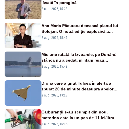
lăsată în paragină
2 aug. 2026, 15:38
Ana Maria Păcuraru demască planul lui
Bolojan. O nouă ediție explozivă a
emisiunii „Miza Zilei” la Realitatea PLUS
2 aug. 2026, 15:42
Misiune ratată la Izvoarele, pe Dunăre:
stânca nu a cedat, militarii reiau
detonările luni – VIDEO
2 aug. 2026, 15:48
Drona care a ținut Tulcea în alertă a
zburat 20 de minute deasupra apelor
României. Au fost ridicate două F-16
2 aug. 2026, 19:28
Carburanții s-au scumpit din nou,
motorina este la un pas de 11 lei/litru
2 aug. 2026, 15:36