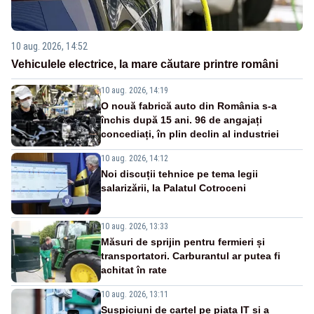
10 aug. 2026, 14:52
Vehiculele electrice, la mare căutare printre români
10 aug. 2026, 14:19
O nouă fabrică auto din România s-a
închis după 15 ani. 96 de angajați
concediați, în plin declin al industriei
10 aug. 2026, 14:12
Noi discuții tehnice pe tema legii
salarizării, la Palatul Cotroceni
10 aug. 2026, 13:33
Măsuri de sprijin pentru fermieri și
transportatori. Carburantul ar putea fi
achitat în rate
10 aug. 2026, 13:11
Suspiciuni de cartel pe piața IT și a