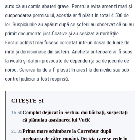
auto că au comis abateri grave. Pentru a evita amenzi mari și
suspendarea permisului, aceștia ar fi plătit în total 4.500 de
lei. Suspiciunile au apărut după ce șoferii au observat că nu au
primit documente justificative și au sesizat autoritățile.
Fostul polițist mai fusese cercetat într-un dosar de luare de
mită și demisionase din sistem. Ancheta anterioară ar fi scos
la iveală și datorii provocate de dependența sa de jocurile de
noroc. Cererea lui de a fi plasat în arest la domiciliu sau sub
control judiciar a fost respinsă.
CITEȘTE ȘI
Complot dejucat în Serbia: doi bărbați, suspectați
15:50
că plănuiau asasinarea lui Vučić
Prima mare schimbare la Carrefour după
21:33
preluarea de către români. Decizia care se vede în