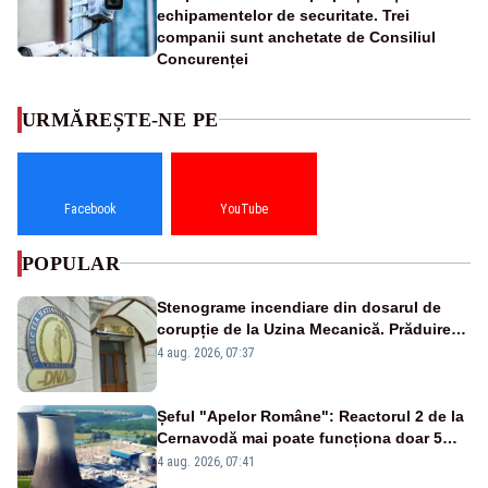
echipamentelor de securitate. Trei
companii sunt anchetate de Consiliul
Concurenței
URMĂREȘTE-NE PE
Facebook
YouTube
POPULAR
Stenograme incendiare din dosarul de
corupție de la Uzina Mecanică. Prăduirea
banilor din programul SAFE, interceptată
4 aug. 2026, 07:37
de DNA
Șeful "Apelor Române": Reactorul 2 de la
Cernavodă mai poate funcționa doar 5
zile
4 aug. 2026, 07:41