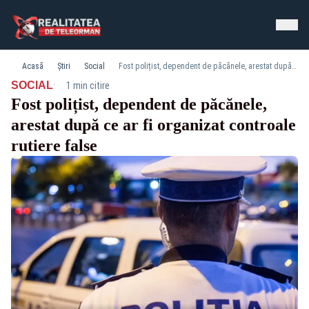
Acasă
Știri
Social
Fost polițist, dependent de păcănele, arestat după ce ar fi organizat controale rutiere false
·
SOCIAL
1 min citire
Fost polițist, dependent de păcănele,
arestat după ce ar fi organizat controale
rutiere false