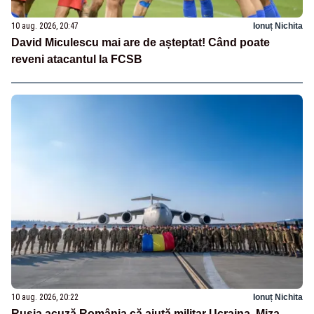
10 aug. 2026, 20:47
Ionuț Nichita
David Miculescu mai are de așteptat! Când poate
reveni atacantul la FCSB
10 aug. 2026, 20:22
Ionuț Nichita
Rusia acuză România că ajută militar Ucraina. Miza