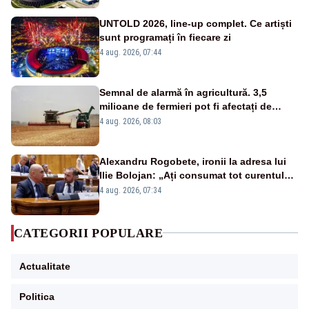
UNTOLD 2026, line-up complet. Ce artiști
sunt programați în fiecare zi
4 aug. 2026, 07:44
Semnal de alarmă în agricultură. 3,5
milioane de fermieri pot fi afectați de
strategia pentru conservarea
4 aug. 2026, 08:03
biodiversității
Alexandru Rogobete, ironii la adresa lui
Ilie Bolojan: „Ați consumat tot curentul
urmărind șobolani imaginari”
4 aug. 2026, 07:34
CATEGORII POPULARE
Actualitate
Politica