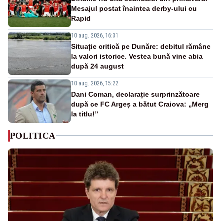
Mesajul postat înaintea derby-ului cu
Rapid
10 aug. 2026, 16:31
Situație critică pe Dunăre: debitul rămâne
la valori istorice. Vestea bună vine abia
după 24 august
10 aug. 2026, 15:22
Dani Coman, declarație surprinzătoare
după ce FC Argeș a bătut Craiova: „Merg
la titlu!”
POLITICA