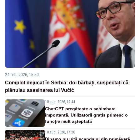
24 feb. 2026, 15:50
Complot dejucat în Serbia: doi bărbați, suspectați că
plănuiau asasinarea lui Vučić
10 aug. 2026, 19:44
ChatGPT pregătește o schimbare
importantă. Utilizatorii gratis primesc o
funcție mult așteptată
10 aug. 2026, 17:20
Dinamo nu uită scandalul din primăvară.