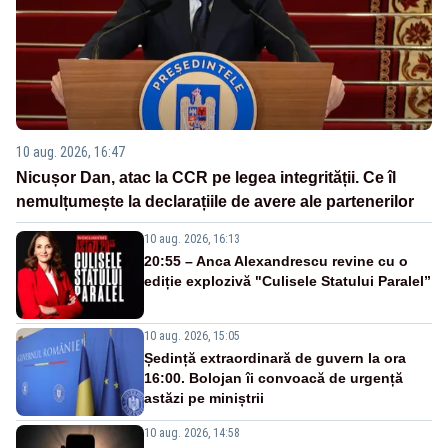
10 aug. 2026, 16:47
Nicușor Dan, atac la CCR pe legea integrității. Ce îl
nemulțumește la declarațiile de avere ale partenerilor
10 aug. 2026, 16:13
20:55 – Anca Alexandrescu revine cu o
ediție explozivă "Culisele Statului Paralel”
10 aug. 2026, 15:05
Ședință extraordinară de guvern la ora
16:00. Bolojan îi convoacă de urgență
astăzi pe miniștrii
10 aug. 2026, 14:58