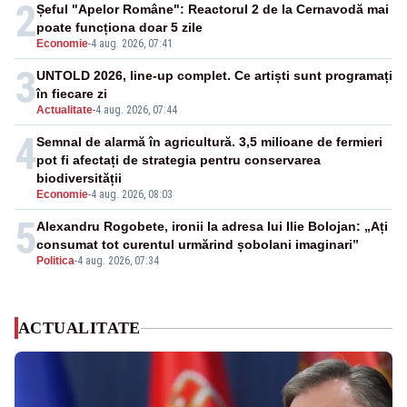
2
Șeful "Apelor Române": Reactorul 2 de la Cernavodă mai
poate funcționa doar 5 zile
Economie
-
4 aug. 2026, 07:41
3
UNTOLD 2026, line-up complet. Ce artiști sunt programați
în fiecare zi
Actualitate
-
4 aug. 2026, 07:44
4
Semnal de alarmă în agricultură. 3,5 milioane de fermieri
pot fi afectați de strategia pentru conservarea
biodiversității
Economie
-
4 aug. 2026, 08:03
5
Alexandru Rogobete, ironii la adresa lui Ilie Bolojan: „Ați
consumat tot curentul urmărind șobolani imaginari”
Politica
-
4 aug. 2026, 07:34
ACTUALITATE