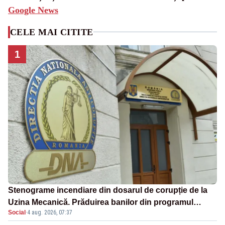
Google News
CELE MAI CITITE
1
Stenograme incendiare din dosarul de corupție de la
Uzina Mecanică. Prăduirea banilor din programul
Social
·
4 aug. 2026, 07:37
SAFE, interceptată de DNA