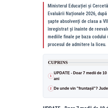
Ministerul Educației și Cercetăr
Evaluării Naționale 2026, după 
șapte absolvenți de clasa a VI
înregistrat și înainte de reevalu
mediile finale pe baza codului u
procesul de admitere la liceu.
CUPRINS
UPDATE - Doar 7 medii de 10 du
1
ani
De unde vin "fruntașii"? Jude
2