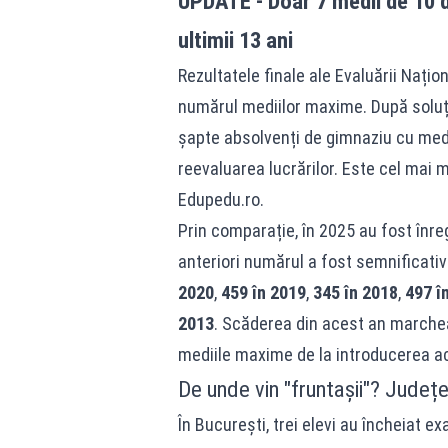
UPDATE - Doar 7 medii de 10 du
ultimii 13 ani
Rezultatele finale ale Evaluării Nați
numărul mediilor maxime. După soluți
șapte absolvenți de gimnaziu cu medi
reevaluarea lucrărilor. Este cel mai m
Edupedu.ro
.
Prin comparație, în 2025 au fost înre
anteriori numărul a fost semnificati
2020
,
459 în 2019
,
345 în 2018
,
497 î
2013
. Scăderea din acest an marche
mediile maxime de la introducerea ac
De unde vin "fruntașii"? Județe
În București, trei elevi au încheiat e