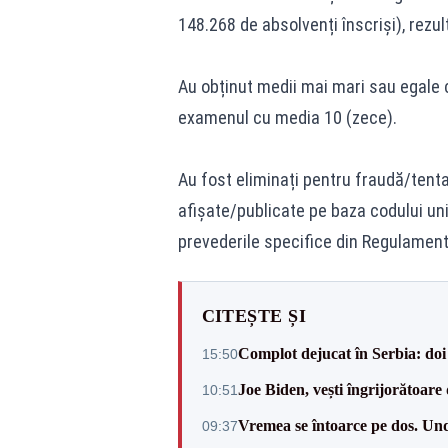
148.268 de absolvenți înscriși), rezul
Au obținut medii mai mari sau egale c
examenul cu media 10 (zece).
Au fost eliminați pentru fraudă/tenta
afișate/publicate pe baza codului uni
prevederile specifice din Regulament
CITEȘTE ȘI
Complot dejucat în Serbia: doi 
15:50
Joe Biden, vești îngrijorătoare 
10:51
Vremea se întoarce pe dos. Und
09:37