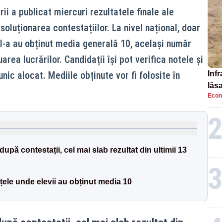
ii a publicat miercuri rezultatele finale ale
soluționarea contestațiilor. La nivel național, doar
II-a au obținut media generală 10, același număr
area lucrărilor. Candidații își pot verifica notele și
nic alocat. Mediile obținute vor fi folosite în
Infr
lăs
Econ
pă contestații, cel mai slab rezultat din ultimii 13
țele unde elevii au obținut media 10