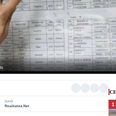
to
CE
Sursă
1
Realitatea.Net