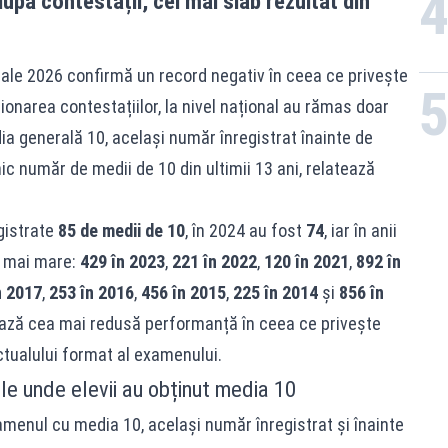
pă contestații, cel mai slab rezultat din
onale 2026 confirmă un record negativ în ceea ce privește
onarea contestațiilor, la nivel național au rămas doar
a generală 10, același număr înregistrat înainte de
ic număr de medii de 10 din ultimii 13 ani, relatează
gistrate
85 de medii de 10
, în 2024 au fost
74
, iar în anii
v mai mare:
429 în 2023
,
221 în 2022
,
120 în 2021
,
892 în
n 2017
,
253 în 2016
,
456 în 2015
,
225 în 2014
și
856 în
ază cea mai redusă performanță în ceea ce privește
tualului format al examenului.
le unde elevii au obținut media 10
xamenul cu media 10, același număr înregistrat și înainte