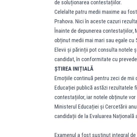
de soluționarea contestațiilor.
Celelalte patru medii maxime au fost o
Prahova. Nici în aceste cazuri rezulta
Înainte de depunerea contestațiilor, 
obținut medii mai mari sau egale cu 
Elevii și părinții pot consulta notele 
candidat, în conformitate cu preveder
ȘTIREA INIȚIALĂ
Emoțiile continuă pentru zeci de mii d
Educației publică astăzi rezultatele 
contestațiilor, iar notele obținute vor
Ministerul Educației și Cercetării an
candidații de la
Evaluarea Națională
a
Examenul a fost susținut integral de 