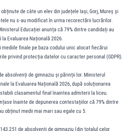
bținute de câte un elev din județele Iași, Gorj, Mureș și
tele nu s-au modificat în urma recorectării lucrărilor.
Ministerul Educației anunța că 79% dintre candidați au
5 la Evaluarea Națională 2026.
și mediile finale pe baza codului unic alocat fiecărui
ile privind protecția datelor cu caracter personal (GDPR).
e absolvenți de gimnaziu și părinții lor. Ministerul
finale la Evaluarea Națională 2026, după soluționarea
 stabili clasamentul final înaintea admiterii la liceu.
unțase înainte de depunerea contestațiilor că 79% dintre
u obținut medii mai mari sau egale cu 5.
143.251 de absolvenți de gimnaziu (din totalul celor