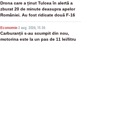
4
Drona care a ținut Tulcea în alertă a
zburat 20 de minute deasupra apelor
României. Au fost ridicate două F-16
5
Economie
-
2 aug. 2026, 15:36
Carburanții s-au scumpit din nou,
motorina este la un pas de 11 lei/litru