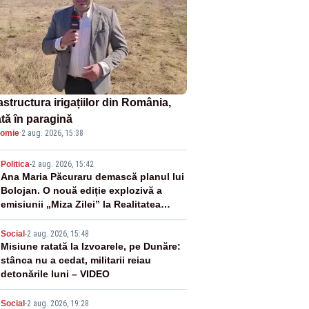
astructura irigațiilor din România,
ată în paragină
omie
·
2 aug. 2026, 15:38
2
Politica
-
2 aug. 2026, 15:42
Ana Maria Păcuraru demască planul lui
Bolojan. O nouă ediție explozivă a
emisiunii „Miza Zilei” la Realitatea
PLUS
3
Social
-
2 aug. 2026, 15:48
Misiune ratată la Izvoarele, pe Dunăre:
stânca nu a cedat, militarii reiau
detonările luni – VIDEO
Social
-
2 aug. 2026, 19:28