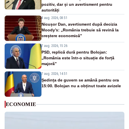
pozitiv, dar și un avertisment pentru
autorități
8 aug. 2026, 08:51
Nicușor Dan, avertisment după decizia
Moody’s: „România trebuie să revină la
creștere economică”
7 aug. 2026, 15:26
PSD, replică dură pentru Bolojan:
„România este într-o situație de forță
majoră”
7 aug. 2026, 14:51
Ședința de guvern se amână pentru ora
15:00. Bolojan nu a obținut toate avizele
ECONOMIE