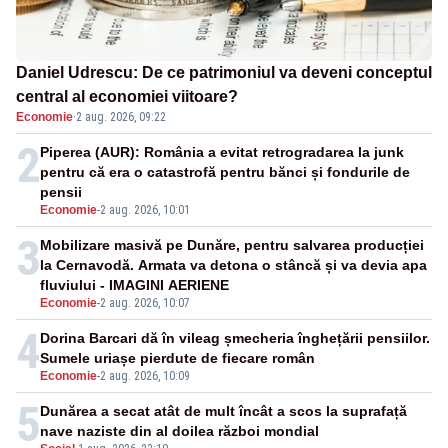
Daniel Udrescu: De ce patrimoniul va deveni conceptul
central al economiei viitoare?
Economie
·
2 aug. 2026, 09:22
2
Piperea (AUR): România a evitat retrogradarea la junk
pentru că era o catastrofă pentru bănci și fondurile de
pensii
Economie
-
2 aug. 2026, 10:01
3
Mobilizare masivă pe Dunăre, pentru salvarea producției
la Cernavodă. Armata va detona o stâncă și va devia apa
fluviului - IMAGINI AERIENE
Economie
-
2 aug. 2026, 10:07
4
Dorina Barcari dă în vileag șmecheria înghețării pensiilor.
Sumele uriașe pierdute de fiecare român
Economie
-
2 aug. 2026, 10:09
5
Dunărea a secat atât de mult încât a scos la suprafață
nave naziste din al doilea război mondial