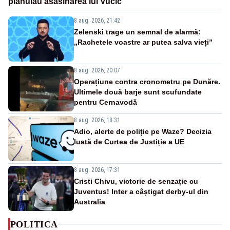
plănuiau asasinarea lui Vučić
8 aug. 2026, 21:42
Zelenski trage un semnal de alarmă:
„Rachetele voastre ar putea salva vieți”
8 aug. 2026, 20:07
Operațiune contra cronometru pe Dunăre.
Ultimele două barje sunt scufundate
pentru Cernavodă
8 aug. 2026, 18:31
Adio, alerte de poliție pe Waze? Decizia
luată de Curtea de Justiție a UE
8 aug. 2026, 17:31
Cristi Chivu, victorie de senzație cu
Juventus! Inter a câștigat derby-ul din
Australia
POLITICA