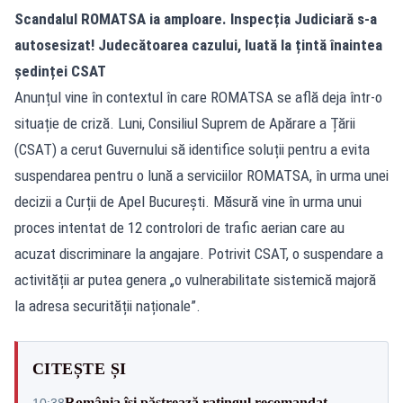
Scandalul ROMATSA ia amploare. Inspecția Judiciară s-a
autosesizat! Judecătoarea cazului, luată la țintă înaintea
ședinței CSAT
Anunțul vine în contextul în care ROMATSA se află deja într-o
situație de criză. Luni, Consiliul Suprem de Apărare a Țării
(CSAT) a cerut Guvernului să identifice soluții pentru a evita
suspendarea pentru o lună a serviciilor ROMATSA, în urma unei
decizii a Curții de Apel București. Măsură vine în urma unui
proces intentat de 12 controlori de trafic aerian care au
acuzat discriminare la angajare. Potrivit
CSAT,
o suspendare a
activității ar putea genera „o vulnerabilitate sistemică majoră
la adresa securității naționale”.
CITEȘTE ȘI
România își păstrează ratingul recomandat
10:38