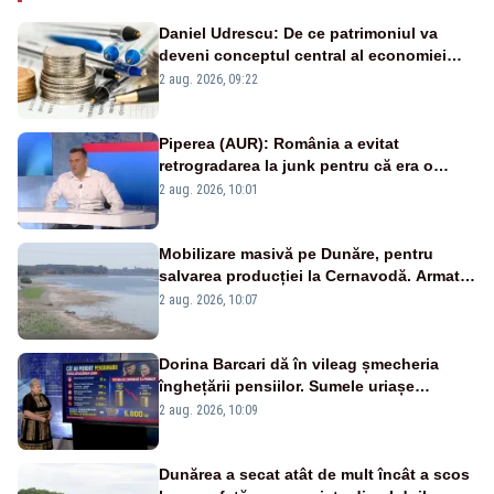
Daniel Udrescu: De ce patrimoniul va
deveni conceptul central al economiei
viitoare?
2 aug. 2026, 09:22
Piperea (AUR): România a evitat
retrogradarea la junk pentru că era o
catastrofă pentru bănci și fondurile de
2 aug. 2026, 10:01
pensii
Mobilizare masivă pe Dunăre, pentru
salvarea producției la Cernavodă. Armata
va detona o stâncă și va devia apa
2 aug. 2026, 10:07
fluviului - IMAGINI AERIENE
Dorina Barcari dă în vileag șmecheria
înghețării pensiilor. Sumele uriașe
pierdute de fiecare român
2 aug. 2026, 10:09
Dunărea a secat atât de mult încât a scos