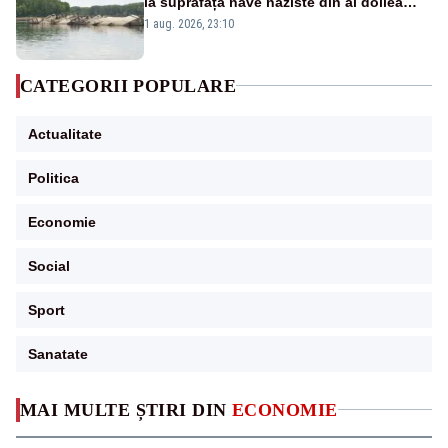
la suprafață nave naziste din al doilea
război mondial
1 aug. 2026, 23:10
CATEGORII POPULARE
Actualitate
Politica
Economie
Social
Sport
Sanatate
MAI MULTE ȘTIRI DIN
ECONOMIE