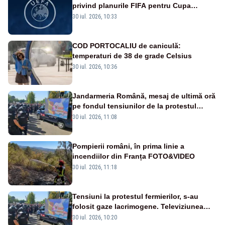
privind planurile FIFA pentru Cupa
Mondială
30 iul. 2026, 10:33
COD PORTOCALIU de caniculă:
temperaturi de 38 de grade Celsius
30 iul. 2026, 10:36
Jandarmeria Română, mesaj de ultimă oră
pe fondul tensiunilor de la protestul
masiv al fermierilor - VIDEO
30 iul. 2026, 11:08
Pompierii români, în prima linie a
incendiilor din Franța FOTO&VIDEO
30 iul. 2026, 11:18
Tensiuni la protestul fermierilor, s-au
folosit gaze lacrimogene. Televiziunea
Poporului face apel la calm – LIVE TEXT
30 iul. 2026, 10:20