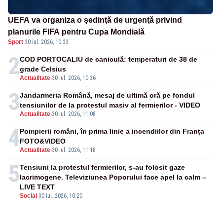
UEFA va organiza o şedinţă de urgenţă privind
planurile FIFA pentru Cupa Mondială
Sport
·
30 iul. 2026, 10:33
2
COD PORTOCALIU de caniculă: temperaturi de 38 de
grade Celsius
Actualitate
-
30 iul. 2026, 10:36
3
Jandarmeria Română, mesaj de ultimă oră pe fondul
tensiunilor de la protestul masiv al fermierilor - VIDEO
Actualitate
-
30 iul. 2026, 11:08
4
Pompierii români, în prima linie a incendiilor din Franța
FOTO&VIDEO
Actualitate
-
30 iul. 2026, 11:18
5
Tensiuni la protestul fermierilor, s-au folosit gaze
lacrimogene. Televiziunea Poporului face apel la calm –
LIVE TEXT
Social
-
30 iul. 2026, 10:20