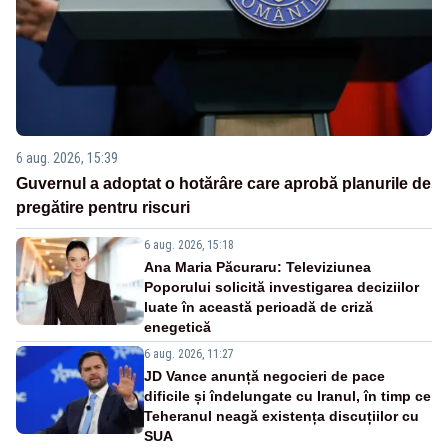
6 aug. 2026, 15:39
Guvernul a adoptat o hotărâre care aprobă planurile de
pregătire pentru riscuri
6 aug. 2026, 15:18
Ana Maria Păcuraru: Televiziunea
Poporului solicită investigarea deciziilor
luate în această perioadă de criză
enegetică
6 aug. 2026, 11:27
JD Vance anunță negocieri de pace
dificile și îndelungate cu Iranul, în timp ce
Teheranul neagă existența discuțiilor cu
SUA