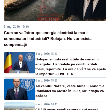
6 aug. 2026, 15:36
Cum se va întrerupe energia electrică la marii
consumatori industriali? Bolojan: Nu vor exista
compensații
6 aug. 2026, 15:33
Bolojan anunță restricțiile de consum
energetic. Centralele pe combustibili
fosili, repornite. La ore de vârf se va apela
la importuri - LIVE TEXT
6 aug. 2026, 15:23
Alexandru Nazare, veste bună: Economia
României va crește în 2027, iar inflația va
scădea
6 aug. 2026, 14:43
CNAIR avertizează asupra unui portal