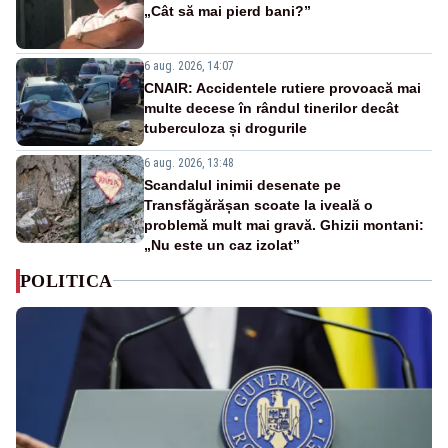
„Cât să mai pierd bani?”
6 aug. 2026, 14:07
CNAIR: Accidentele rutiere provoacă mai
multe decese în rândul tinerilor decât
tuberculoza și drogurile
6 aug. 2026, 13:48
Scandalul inimii desenate pe
Transfăgărășan scoate la iveală o
problemă mult mai gravă. Ghizii montani:
„Nu este un caz izolat”
POLITICA