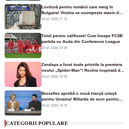
Lovitură pentru românii care merg în
Bulgaria! Vinieta se scumpește masiv de
la 1 august
30 iul. 2026, 17:15
Totul pentru calificare! Cum începe FCSB
partida cu Auda din Conference League
30 iul. 2026, 18:26
Zendaya a furat toate privirile la premiera
noului „Spider-Man”! Rochia inspirată de
pânza de păianjen a făcut senzație
30 iul. 2026, 18:56
Bruxelles aprobă o nouă tranșă uriașă
pentru Ucraina! Miliarde de euro pentru
armament și apărare
30 iul. 2026, 16:19
CATEGORII POPULARE