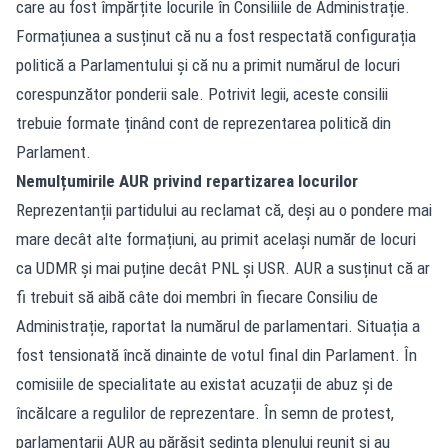
care au fost împărțite locurile în Consiliile de Administrație.
Formațiunea a susținut că nu a fost respectată configurația
politică a Parlamentului și că nu a primit numărul de locuri
corespunzător ponderii sale. Potrivit legii, aceste consilii
trebuie formate ținând cont de reprezentarea politică din
Parlament.
Nemulțumirile AUR privind repartizarea locurilor
Reprezentanții partidului au reclamat că, deși au o pondere mai
mare decât alte formațiuni, au primit același număr de locuri
ca UDMR și mai puține decât PNL și USR. AUR a susținut că ar
fi trebuit să aibă câte doi membri în fiecare Consiliu de
Administrație, raportat la numărul de parlamentari. Situația a
fost tensionată încă dinainte de votul final din Parlament. În
comisiile de specialitate au existat acuzații de abuz și de
încălcare a regulilor de reprezentare. În semn de protest,
parlamentarii AUR au părăsit ședința plenului reunit și au