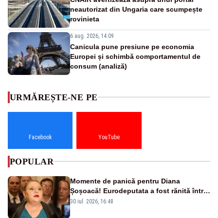
neautorizat din Ungaria care scumpește
rovinieta
6 aug. 2026, 14:09
Canicula pune presiune pe economia
Europei și schimbă comportamentul de
consum (analiză)
URMĂREȘTE-NE PE
Facebook
YouTube
POPULAR
Momente de panică pentru Diana
Șoșoacă! Eurodeputata a fost rănită într-
un accident rutier
30 iul. 2026, 16:48