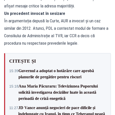
afișat mesaje critice la adresa majorității.
Un precedent invocat în sesizare
În argumentația depusă la Curte, AUR a invocat și un caz
similar din 2012. Atunci, PDL a contestat modul de formare a
Consiliului de Administrație al TVR, iar CCR a decis că
procedura nu respectase prevederile legale.
CITEȘTE ȘI
Guvernul a adoptat o hotărâre care aprobă
15:39
planurile de pregătire pentru riscuri
Ana Maria Păcuraru: Televiziunea Poporului
15:18
solicită investigarea deciziilor luate în această
perioadă de criză enegetică
JD Vance anunță negocieri de pace dificile și
11:27
îndelungate cu Iranul, în timp ce Teheranul neagă