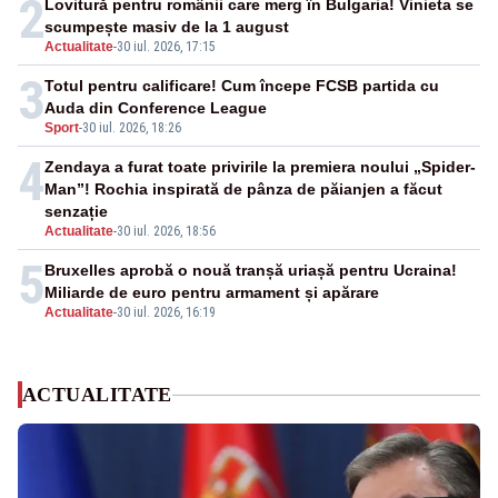
2
Lovitură pentru românii care merg în Bulgaria! Vinieta se
scumpește masiv de la 1 august
Actualitate
-
30 iul. 2026, 17:15
3
Totul pentru calificare! Cum începe FCSB partida cu
Auda din Conference League
Sport
-
30 iul. 2026, 18:26
4
Zendaya a furat toate privirile la premiera noului „Spider-
Man”! Rochia inspirată de pânza de păianjen a făcut
senzație
Actualitate
-
30 iul. 2026, 18:56
5
Bruxelles aprobă o nouă tranșă uriașă pentru Ucraina!
Miliarde de euro pentru armament și apărare
Actualitate
-
30 iul. 2026, 16:19
ACTUALITATE