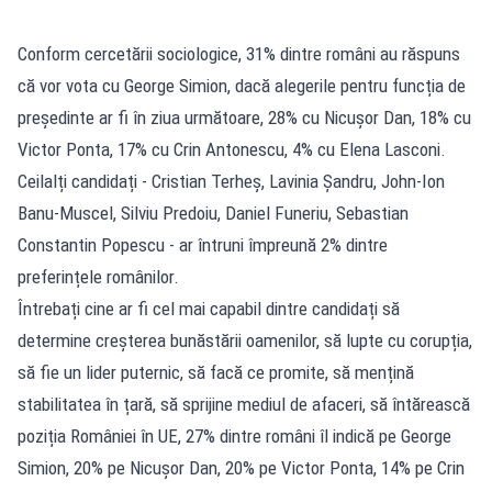
Conform cercetării sociologice, 31% dintre români au răspuns
că vor vota cu George Simion, dacă alegerile pentru funcția de
președinte ar fi în ziua următoare, 28% cu Nicușor Dan, 18% cu
Victor Ponta, 17% cu Crin Antonescu, 4% cu Elena Lasconi.
Ceilalți candidați - Cristian Terheș, Lavinia Șandru, John-Ion
Banu-Muscel, Silviu Predoiu, Daniel Funeriu, Sebastian
Constantin Popescu - ar întruni împreună 2% dintre
preferințele românilor.
Întrebați cine ar fi cel mai capabil dintre candidați să
determine creșterea bunăstării oamenilor, să lupte cu corupția,
să fie un lider puternic, să facă ce promite, să mențină
stabilitatea în țară, să sprijine mediul de afaceri, să întărească
poziția României în UE, 27% dintre români îl indică pe George
Simion, 20% pe Nicușor Dan, 20% pe Victor Ponta, 14% pe Crin