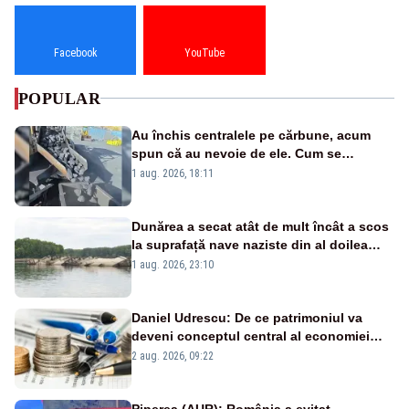
Facebook
YouTube
POPULAR
Au închis centralele pe cărbune, acum
spun că au nevoie de ele. Cum se
pasează vina în plină criză energetică
1 aug. 2026, 18:11
Dunărea a secat atât de mult încât a scos
la suprafață nave naziste din al doilea
război mondial
1 aug. 2026, 23:10
Daniel Udrescu: De ce patrimoniul va
deveni conceptul central al economiei
viitoare?
2 aug. 2026, 09:22
Piperea (AUR): România a evitat