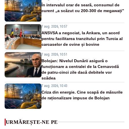
În intervalul orar de seară, consumul de
curent „a scăzut cu 200-300 de megawați”
7 aug. 2026, 10:57
ANSVSA a negociat, la Ankara, un acord
pentru facilitarea tranzitului prin Turcia al
carcaselor de ovine și bovine
7 aug. 2026, 10:51
Bolojan: Nivelul Dunării asigură o
funcționare a centralei de la Cernavodă
de patru-cinci zile dacă debitele vor
scădea
7 aug. 2026, 10:43
Criza din energie. Cine scapă de măsurile
de raționalizare impuse de Bolojan
URMĂREȘTE-NE PE