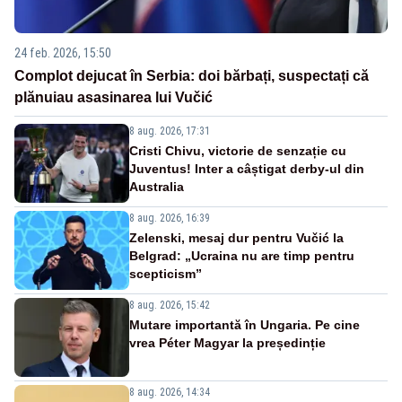
24 feb. 2026, 15:50
Complot dejucat în Serbia: doi bărbați, suspectați că
plănuiau asasinarea lui Vučić
8 aug. 2026, 17:31
Cristi Chivu, victorie de senzație cu
Juventus! Inter a câștigat derby-ul din
Australia
8 aug. 2026, 16:39
Zelenski, mesaj dur pentru Vučić la
Belgrad: „Ucraina nu are timp pentru
scepticism”
8 aug. 2026, 15:42
Mutare importantă în Ungaria. Pe cine
vrea Péter Magyar la președinție
8 aug. 2026, 14:34