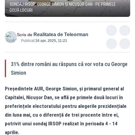
SONDAJ IRSOP: GEORGE SIMION ȘI NICUȘOR DAN - PE PRIMELE
DOUĂ LOCURI
Realitatea de Teleorman
Scris de
Publicat:
16 apr. 2025, 11:21
31% dintre români au răspuns că vor vota cu George
Simion
Președintele AUR, George Simion, și primarul general al
Capitalei, Nicușor Dan, se află pe primele două locuri în
preferințele electoratului pentru alegerile prezidențiale
din luna mai, cu o diferență de trei procente între ei,
potrivit unui sondaj IRSOP realizat în perioada 4 - 14
aprilie.