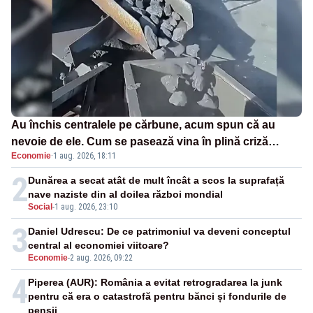
Au închis centralele pe cărbune, acum spun că au
nevoie de ele. Cum se pasează vina în plină criză
Economie
·
1 aug. 2026, 18:11
energetică
2
Dunărea a secat atât de mult încât a scos la suprafață
nave naziste din al doilea război mondial
Social
-
1 aug. 2026, 23:10
3
Daniel Udrescu: De ce patrimoniul va deveni conceptul
central al economiei viitoare?
Economie
-
2 aug. 2026, 09:22
4
Piperea (AUR): România a evitat retrogradarea la junk
pentru că era o catastrofă pentru bănci și fondurile de
pensii