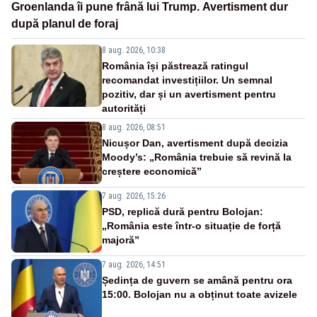
Groenlanda îi pune frână lui Trump. Avertisment dur
după planul de foraj
8 aug. 2026, 10:38
România își păstrează ratingul
recomandat investițiilor. Un semnal
pozitiv, dar și un avertisment pentru
autorități
8 aug. 2026, 08:51
Nicușor Dan, avertisment după decizia
Moody’s: „România trebuie să revină la
creștere economică”
7 aug. 2026, 15:26
PSD, replică dură pentru Bolojan:
„România este într-o situație de forță
majoră”
7 aug. 2026, 14:51
Ședința de guvern se amână pentru ora
15:00. Bolojan nu a obținut toate avizele