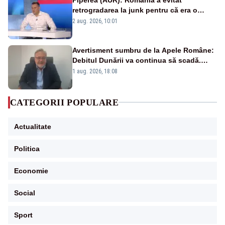
retrogradarea la junk pentru că era o
catastrofă pentru bănci și fondurile de
2 aug. 2026, 10:01
pensii
Avertisment sumbru de la Apele Române:
Debitul Dunării va continua să scadă.
Cernavodă s-ar putea închide în 4 zile
1 aug. 2026, 18:08
CATEGORII POPULARE
Actualitate
Politica
Economie
Social
Sport