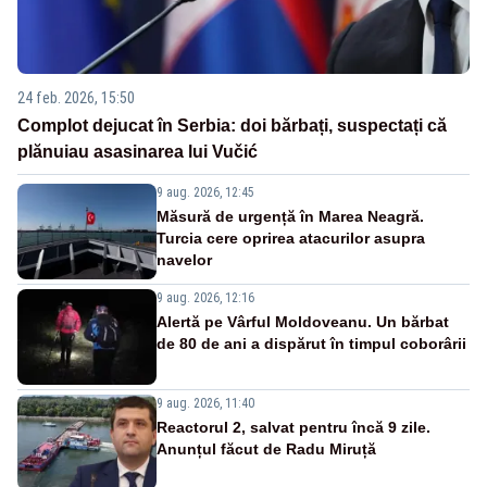
24 feb. 2026, 15:50
Complot dejucat în Serbia: doi bărbați, suspectați că
plănuiau asasinarea lui Vučić
9 aug. 2026, 12:45
Măsură de urgență în Marea Neagră.
Turcia cere oprirea atacurilor asupra
navelor
9 aug. 2026, 12:16
Alertă pe Vârful Moldoveanu. Un bărbat
de 80 de ani a dispărut în timpul coborârii
9 aug. 2026, 11:40
Reactorul 2, salvat pentru încă 9 zile.
Anunțul făcut de Radu Miruță