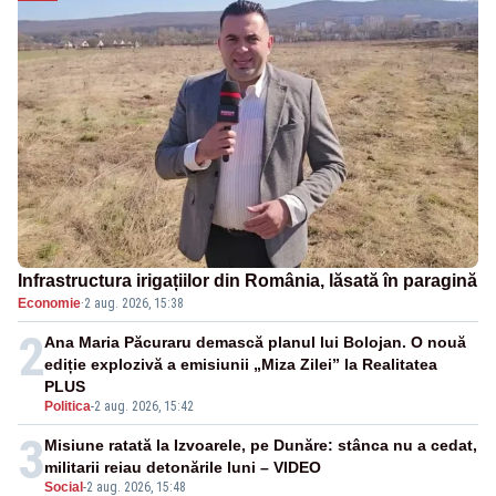
Infrastructura irigațiilor din România, lăsată în paragină
Economie
·
2 aug. 2026, 15:38
2
Ana Maria Păcuraru demască planul lui Bolojan. O nouă
ediție explozivă a emisiunii „Miza Zilei” la Realitatea
PLUS
Politica
-
2 aug. 2026, 15:42
3
Misiune ratată la Izvoarele, pe Dunăre: stânca nu a cedat,
militarii reiau detonările luni – VIDEO
Social
-
2 aug. 2026, 15:48