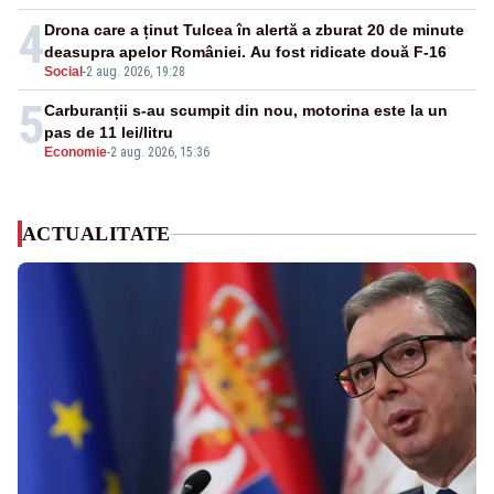
4
Drona care a ținut Tulcea în alertă a zburat 20 de minute
deasupra apelor României. Au fost ridicate două F-16
Social
-
2 aug. 2026, 19:28
5
Carburanții s-au scumpit din nou, motorina este la un
pas de 11 lei/litru
Economie
-
2 aug. 2026, 15:36
ACTUALITATE