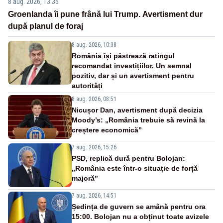
8 aug. 2026, 13:35
Groenlanda îi pune frână lui Trump. Avertisment dur
după planul de foraj
8 aug. 2026, 10:38
România își păstrează ratingul
recomandat investițiilor. Un semnal
pozitiv, dar și un avertisment pentru
autorități
8 aug. 2026, 08:51
Nicușor Dan, avertisment după decizia
Moody’s: „România trebuie să revină la
creștere economică”
7 aug. 2026, 15:26
PSD, replică dură pentru Bolojan:
„România este într-o situație de forță
majoră”
7 aug. 2026, 14:51
Ședința de guvern se amână pentru ora
15:00. Bolojan nu a obținut toate avizele