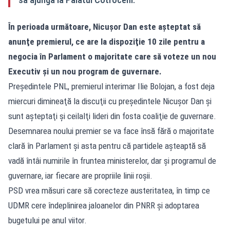
În perioada următoare, Nicușor Dan este aşteptat să
anunţe premierul, ce are la dispoziţie 10 zile pentru a
negocia în Parlament o majoritate care să voteze un nou
Executiv şi un nou program de guvernare.
Preşedintele PNL, premierul interimar Ilie Bolojan, a fost deja
miercuri dimineaţă la discuţii cu preşedintele Nicuşor Dan şi
sunt aşteptaţi şi ceilalţi lideri din fosta coaliţie de guvernare.
Desemnarea noului premier se va face însă fără o majoritate
clară în Parlament și asta pentru că partidele așteaptă să
vadă întâi numirile în fruntea ministerelor, dar și programul de
guvernare, iar fiecare are propriile linii roșii.
PSD vrea măsuri care să corecteze austeritatea, în timp ce
UDMR cere îndeplinirea jaloanelor din PNRR și adoptarea
bugetului pe anul viitor.