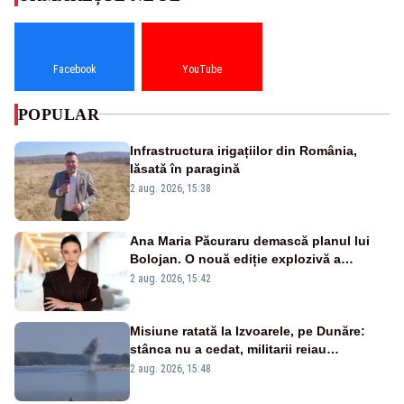
Facebook
YouTube
POPULAR
Infrastructura irigațiilor din România,
lăsată în paragină
2 aug. 2026, 15:38
Ana Maria Păcuraru demască planul lui
Bolojan. O nouă ediție explozivă a
emisiunii „Miza Zilei” la Realitatea PLUS
2 aug. 2026, 15:42
Misiune ratată la Izvoarele, pe Dunăre:
stânca nu a cedat, militarii reiau
detonările luni – VIDEO
2 aug. 2026, 15:48