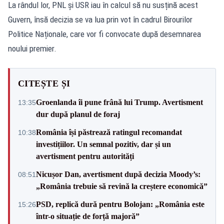
La rândul lor, PNL și USR iau în calcul să nu susțină acest
Guvern, însă decizia se va lua prin vot în cadrul Birourilor
Politice Naționale, care vor fi convocate după desemnarea
noului premier.
CITEȘTE ȘI
Groenlanda îi pune frână lui Trump. Avertisment
13:35
dur după planul de foraj
România își păstrează ratingul recomandat
10:38
investițiilor. Un semnal pozitiv, dar și un
avertisment pentru autorități
Nicușor Dan, avertisment după decizia Moody’s:
08:51
„România trebuie să revină la creștere economică”
PSD, replică dură pentru Bolojan: „România este
15:26
într-o situație de forță majoră”