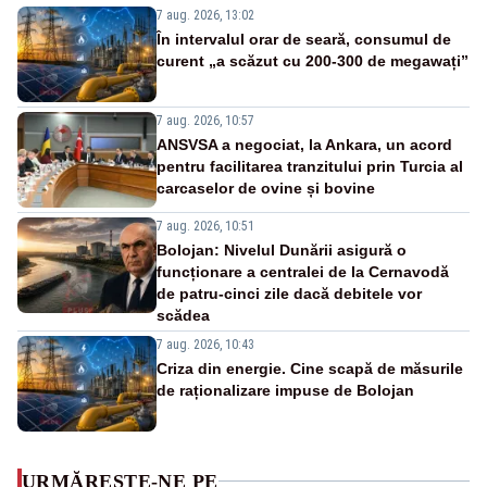
7 aug. 2026, 13:02
În intervalul orar de seară, consumul de
curent „a scăzut cu 200-300 de megawați”
7 aug. 2026, 10:57
ANSVSA a negociat, la Ankara, un acord
pentru facilitarea tranzitului prin Turcia al
carcaselor de ovine și bovine
7 aug. 2026, 10:51
Bolojan: Nivelul Dunării asigură o
funcționare a centralei de la Cernavodă
de patru-cinci zile dacă debitele vor
scădea
7 aug. 2026, 10:43
Criza din energie. Cine scapă de măsurile
de raționalizare impuse de Bolojan
URMĂREȘTE-NE PE