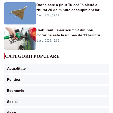
Drona care a ținut Tulcea în alertă a
zburat 20 de minute deasupra apelor
României. Au fost ridicate două F-16
2 aug. 2026, 19:28
Carburanții s-au scumpit din nou,
motorina este la un pas de 11 lei/litru
2 aug. 2026, 15:36
CATEGORII POPULARE
Actualitate
Politica
Economie
Social
Sport