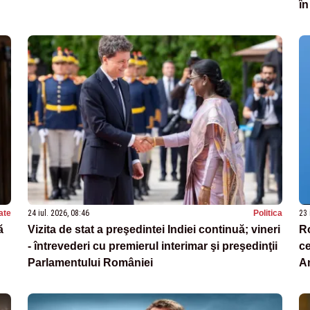
în
ate
24 iul. 2026, 08:46
Politica
23 
ă
Vizita de stat a preşedintei Indiei continuă; vineri
Ro
- întrevederi cu premierul interimar şi preşedinţii
ce
Parlamentului României
A