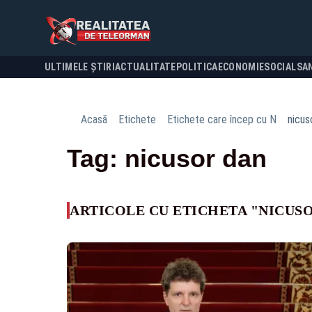
ULTIMELE ȘTIRI
ACTUALITATE
POLITICA
ECONOMIE
SOCIAL
SA
Acasă
Etichete
Etichete care încep cu N
nicus
Tag: nicusor dan
ARTICOLE CU ETICHETA "NICUS