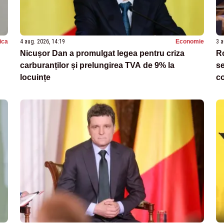
tica
4 aug. 2026, 14:19
Economie
3 a
Nicușor Dan a promulgat legea pentru criza
R
carburanților și prelungirea TVA de 9% la
se
locuințe
co