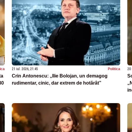
tica
21 iul. 2026, 21:45
Politica
20 
ta
Crin Antonescu: „Ilie Bolojan, un demagog
Sc
30
rudimentar, cinic, dar extrem de hotărât”
„N
in