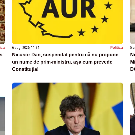
tica
6 aug. 2026, 11:24
Politica
5 a
s:
Nicușor Dan, suspendat pentru că nu propune
Ni
un nume de prim-ministru, așa cum prevede
Mi
Constituția!
D