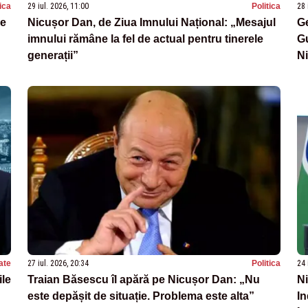
tica
29 iul. 2026, 11:00
Politica
28 
de
Nicușor Dan, de Ziua Imnului Național: „Mesajul
Ge
imnului rămâne la fel de actual pentru tinerele
Gu
generații”
N
ate
27 iul. 2026, 20:34
Politica
24 
ile
Traian Băsescu îl apără pe Nicușor Dan: „Nu
Ni
este depășit de situație. Problema este alta”
In