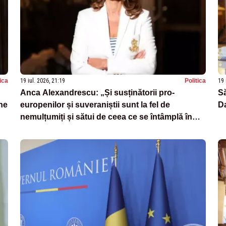
tica
19 iul. 2026, 21:19
Politica
19 
Anca Alexandrescu: „Și susținătorii pro-
Să
ne
europenilor și suveraniștii sunt la fel de
Da
nemulțumiți și sătui de ceea ce se întâmplă în
România”