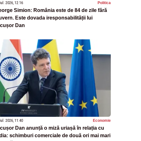
iul. 2026, 12:16
Politica
orge Simion: România este de 84 de zile fără
vern. Este dovada iresponsabilității lui
icușor Dan
iul. 2026, 11:40
Economie
cușor Dan anunță o miză uriașă în relația cu
dia: schimburi comerciale de două ori mai mari