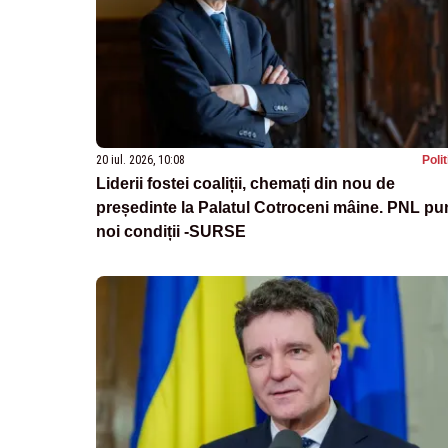
20 iul. 2026, 10:08
Poli
Liderii fostei coaliții, chemați din nou de
președinte la Palatul Cotroceni mâine. PNL pu
noi condiții -SURSE