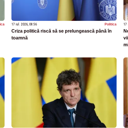
tica
17 iul. 2026, 08:56
Politica
17 
Criza politică riscă să se prelungească până în
No
toamnă
vi
m