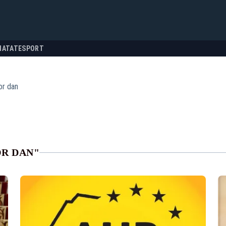
NATATE
SPORT
or dan
OR DAN"