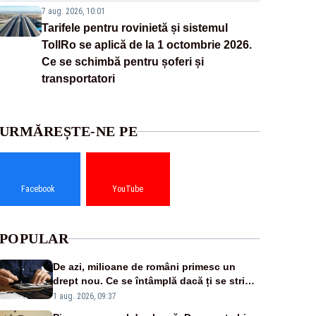
7 aug. 2026, 10:01
Tarifele pentru rovinietă și sistemul
TollRo se aplică de la 1 octombrie 2026.
Ce se schimbă pentru șoferi și
transportatori
URMĂREȘTE-NE PE
Facebook
YouTube
POPULAR
De azi, milioane de români primesc un
drept nou. Ce se întâmplă dacă ți se strică
un produs
1 aug. 2026, 09:37