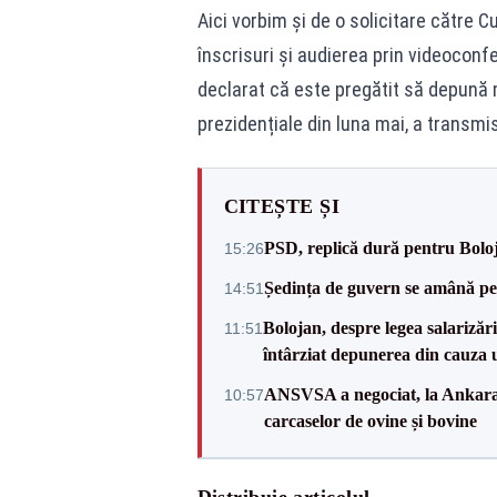
Aici vorbim și de o solicitare către 
înscrisuri și audierea prin videoconf
declarat că este pregătit să depună mă
prezidențiale din luna mai, a transmi
CITEȘTE ȘI
PSD, replică dură pentru Boloj
15:26
Ședința de guvern se amână pen
14:51
Bolojan, despre legea salarizăr
11:51
întârziat depunerea din cauza u
ANSVSA a negociat, la Ankara, 
10:57
carcaselor de ovine și bovine