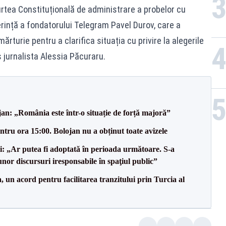
Curtea Constituțională de administrare a probelor cu
erință a fondatorului Telegram Pavel Durov, care a
rturie pentru a clarifica situația cu privire la alegerile
s jurnalista Alessia Păcuraru.
an: „România este într-o situație de forță majoră”
tru ora 15:00. Bolojan nu a obținut toate avizele
ii: „Ar putea fi adoptată în perioada următoare. S-a
nor discursuri iresponsabile în spaţiul public”
un acord pentru facilitarea tranzitului prin Turcia al