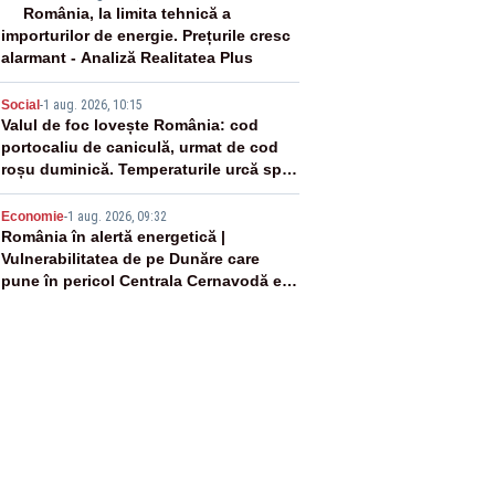
3
România, la limita tehnică a
importurilor de energie. Prețurile cresc
alarmant - Analiză Realitatea Plus
4
Social
-
1 aug. 2026, 10:15
Valul de foc lovește România: cod
portocaliu de caniculă, urmat de cod
roșu duminică. Temperaturile urcă spre
40°C
5
Economie
-
1 aug. 2026, 09:32
România în alertă energetică |
Vulnerabilitatea de pe Dunăre care
pune în pericol Centrala Cernavodă era
cunoscută de pe vremea lui Ceaușescu