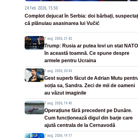
24 feb. 2026, 15:50
Complot dejucat în Serbia: doi bărbați, suspectaț
că plănuiau asasinarea lui Vučić
7 aug. 2026, 21:42
Trump: Rusia ar putea lovi un stat NATO
în această toamnă. Ce spune despre
armele pentru Ucraina
7 aug. 2026, 20:43
Gest superb făcut de Adrian Mutu pentr
soția sa, Sandra. Zeci de mii de oameni
au văzut imaginile
7 aug. 2026, 19:45
Operațiune fără precedent pe Dunăre.
Cum funcționează digul din barje care
ajută centrala de la Cernavodă
7 aug. 2026, 19:17