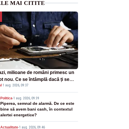
LE MAI CITITE
azi, milioane de români primesc un
pt nou. Ce se întâmplă dacă ți se
l
·
1 aug. 2026, 09:37
ică un produs
2
Politica
-
1 aug. 2026, 09:39
Piperea, semnal de alarmă. De ce este
bine să avem bani cash, în contextul
alertei energetice?
Actualitate
-
1 aug. 2026, 09:46