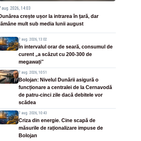
7 aug. 2026, 14:03
Dunărea crește ușor la intrarea în țară, dar
rămâne mult sub media lunii august
7 aug. 2026, 13:02
În intervalul orar de seară, consumul de
curent „a scăzut cu 200-300 de
megawați”
7 aug. 2026, 10:51
Bolojan: Nivelul Dunării asigură o
funcționare a centralei de la Cernavodă
de patru-cinci zile dacă debitele vor
scădea
7 aug. 2026, 10:43
Criza din energie. Cine scapă de
măsurile de raționalizare impuse de
Bolojan