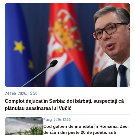
24 feb. 2026, 15:50
Complot dejucat în Serbia: doi bărbați, suspectați că
plănuiau asasinarea lui Vučić
7 aug. 2026, 12:36
Cod galben de inundații în România. Zeci
de râuri din peste 20 de județe, sub