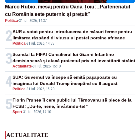
Marco Rubio, mesaj pentru Oana Țoiu: „Parteneriatul
cu România este puternic și prețuit”
Politica
·
31 iul. 2026, 14:37
2
AUR a votat pentru introducerea de măsuri ferme pentru
limitarea răspândirii virusului pestei porcine africane
Politica
-
31 iul. 2026, 14:55
3
Scandal la FIFA! Consilierul lui Gianni Infantino
demisionează și atacă proiectul privind investitorii străini
Actualitate
-
31 iul. 2026, 15:10
4
SUA: Guvernul va începe să emită paşapoarte cu
imaginea lui Donald Trump începând cu 8 august
Politica
-
31 iul. 2026, 15:20
5
Florin Prunea îi cere public lui Târnovanu să plece de la
FCSB: „Du-te, nene, învârtindu-te!”
Sport
-
31 iul. 2026, 14:10
ACTUALITATE