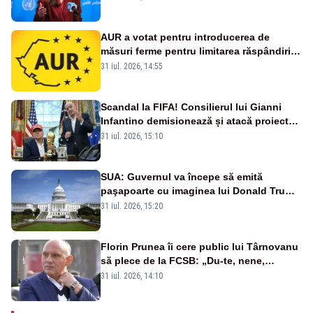
AUR a votat pentru introducerea de
măsuri ferme pentru limitarea răspândirii
virusului pestei porcine africane
31 iul. 2026, 14:55
Scandal la FIFA! Consilierul lui Gianni
Infantino demisionează și atacă proiectul
privind investitorii străini
31 iul. 2026, 15:10
SUA: Guvernul va începe să emită
paşapoarte cu imaginea lui Donald Trump
începând cu 8 august
31 iul. 2026, 15:20
Florin Prunea îi cere public lui Târnovanu
să plece de la FCSB: „Du-te, nene,
învârtindu-te!”
31 iul. 2026, 14:10