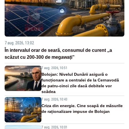
7 aug. 2026, 13:02
În intervalul orar de seară, consumul de curent „a
scăzut cu 200-300 de megawați”
7 aug. 2026, 10:51
Bolojan: Nivelul Dunării asigură o
funcționare a centralei de la Cernavodă
de patru-cinci zile dacă debitele vor
scădea
7 aug. 2026, 10:43
Criza din energie. Cine scapă de măsurile
de raționalizare impuse de Bolojan
7 aug. 2026, 10:01