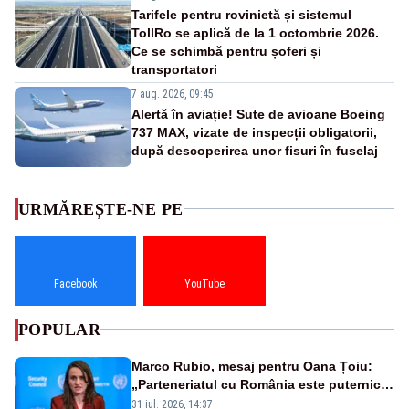
Tarifele pentru rovinietă și sistemul
TollRo se aplică de la 1 octombrie 2026.
Ce se schimbă pentru șoferi și
transportatori
7 aug. 2026, 09:45
Alertă în aviație! Sute de avioane Boeing
737 MAX, vizate de inspecții obligatorii,
după descoperirea unor fisuri în fuselaj
URMĂREȘTE-NE PE
Facebook
YouTube
POPULAR
Marco Rubio, mesaj pentru Oana Țoiu:
„Parteneriatul cu România este puternic
și prețuit”
31 iul. 2026, 14:37