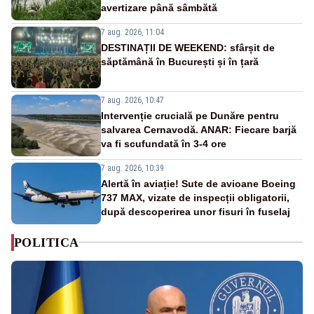
avertizare până sâmbătă
7 aug. 2026, 11:04
DESTINAȚII DE WEEKEND: sfârșit de
săptămână în București și în țară
7 aug. 2026, 10:47
Intervenție crucială pe Dunăre pentru
salvarea Cernavodă. ANAR: Fiecare barjă
va fi scufundată în 3-4 ore
7 aug. 2026, 10:39
Alertă în aviație! Sute de avioane Boeing
737 MAX, vizate de inspecții obligatorii,
după descoperirea unor fisuri în fuselaj
POLITICA