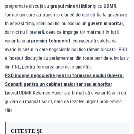
programate discuții cu
grupul minorităților
și cu
UDMR
,
formațiuni care au transmis clar că doresc să fie la guvernare.
În același timp, liderii politici nu exclud un
guvern minoritar
,
dar nici nu îl preferă, ceea ce împinge tot mai mult în față
varianta unui
premier tehnocrat
, considerată soluția de
avarie în cazul în care negocierile politice rămân blocate. PSD
a început discuțiile cu parlamentari din toate partidele, inclusiv
din PNL, pentru formarea unei noi majorități.
PSD începe negocierile pentru formarea noului Guvern.
Scenarii pentru un cabinet majoritar sau minoritar
Liderul UDMR Kelemen Hunor a a firmat că o variantă ar fi un
guvern cu mandat scurt, care să rezolve urgent problemele
țării.
CITEȘTE ȘI