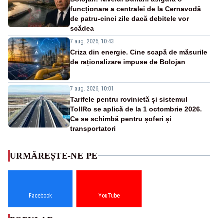
funcționare a centralei de la Cernavodă
de patru-cinci zile dacă debitele vor
scădea
7 aug. 2026, 10:43
Criza din energie. Cine scapă de măsurile
de raționalizare impuse de Bolojan
7 aug. 2026, 10:01
Tarifele pentru rovinietă și sistemul
TollRo se aplică de la 1 octombrie 2026.
Ce se schimbă pentru șoferi și
transportatori
URMĂREȘTE-NE PE
Facebook
YouTube