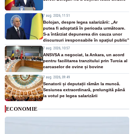
7 aug. 2026, 11:51
Bolojan, despre legea salarizării: „Ar
putea fi adoptată în perioada următoare.
S-a întârziat depunerea din cauza unor
discursuri iresponsabile în spaţiul public”
7 aug. 2026, 10:57
ANSVSA a negociat, la Ankara, un acord
pentru facilitarea tranzitului prin Turcia al
carcaselor de ovine și bovine
7 aug. 2026, 09:49
Senatorii și deputații rămân la muncă.
Sesiunea extraordinară, prelungită până
la votul pe legea salarizării
ECONOMIE