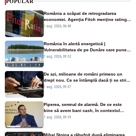
POPULAR
România a scăpat de retrogradarea
economiei. Agenția Fitch menține ratingul
„BBB-” cu perspectivă negativă
1 aug. 2026, 06:48
România în alertă energetică |
Vulnerabilitatea de pe Dunăre care pune
în pericol Centrala Cernavodă era
1 aug. 2026, 09:32
cunoscută de pe vremea lui Ceaușescu
De azi, milioane de români primesc un
drept nou. Ce se întâmplă dacă ți se strică
un produs
1 aug. 2026, 09:37
Piperea, semnal de alarmă. De ce este
bine să avem bani cash, în contextul
alertei energetice?
1 aug. 2026, 09:39
Mihai Stoica a răbufnit după eliminarea