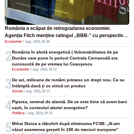
România a scăpat de retrogradarea economiei.
Agenția Fitch menține ratingul „BBB-” cu perspectivă
Economie
·
1 aug. 2026, 06:48
negativă
2
România în alertă energetică | Vulnerabilitatea de pe
Dunăre care pune în pericol Centrala Cernavodă era
cunoscută de pe vremea lui Ceaușescu
Economie
-
1 aug. 2026, 09:32
3
De azi, milioane de români primesc un drept nou. Ce se
întâmplă dacă ți se strică un produs
Social
-
1 aug. 2026, 09:37
4
Piperea, semnal de alarmă. De ce este bine să avem bani
cash, în contextul alertei energetice?
Politica
-
1 aug. 2026, 09:39
5
Mihai Stoica a răbufnit după eliminarea FCSB: „N-am
văzut asemenea greșeli în 190 de meciuri europene”