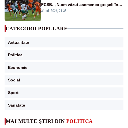
FCSB: „N-am văzut asemenea greșeli în
190 de meciuri europene”
31 iul. 2026, 21:35
CATEGORII POPULARE
Actualitate
Politica
Economie
Social
Sport
Sanatate
MAI MULTE ȘTIRI DIN
POLITICA