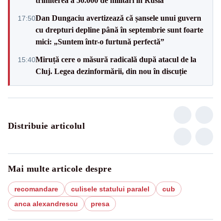
trimiterea a 50.000 de militari în Rusia
Dan Dungaciu avertizează că șansele unui guvern
17:50
cu drepturi depline până în septembrie sunt foarte
mici: „Suntem într-o furtună perfectă”
Miruță cere o măsură radicală după atacul de la
15:40
Cluj. Legea dezinformării, din nou în discuție
Distribuie articolul
Mai multe articole despre
recomandare
culisele statului paralel
cub
anca alexandrescu
presa