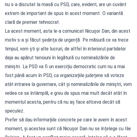
nu s-a discutat la masă cu PSD, care, evident, are un cuvânt
extrem de important de spus în acest moment. O variantă
clară de premier tehnocrat.
La acest moment, asta le-a comunicat Nicușor Dan, din acest
motiv s-a și făcut ședința de urgență. Pe măsură ce va trece
timpul, vom ști și alte lucruri, de altfel în interiorul partidelor
deja au apărut tensiuni în legătură cu nominalizările de
miniștri. La PSD va fi un exercițiu democratic cum nu a mai
fost până acum în PSD, ca organizațiile județene să voteze
atât intrarea la guvernare, cât și nominalizările de miniștri, vom
vedea ce se întâmplă, e greu de spus mai mult decât atât în
momentul acesta, pentru că nu aș face altceva decât să
speculez.
Prefer să dau informațiile concrete pe care le avem în acest
moment, și acestea sunt că Nicușor Dan nu se înțelege cu Ilie