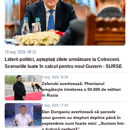
10 aug. 2026, 08:32
Liderii politici, așteptați zilele următoare la Cotroceni.
Scenariile luate în calcul pentru noul Guvern - SURSE
9 aug. 2026, 18:04
Zelenski avertizează: Phenianul
pregătește trimiterea a 50.000 de militari
în Rusia
9 aug. 2026, 17:50
Dan Dungaciu avertizează că șansele
unui guvern cu drepturi depline până în
septembrie sunt foarte mici: „Suntem într-
o furtună perfectă”