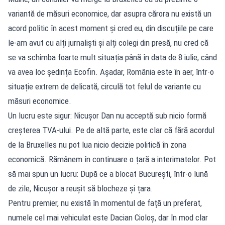
variantă de măsuri economice, dar asupra cărora nu există un
acord politic în acest moment și cred eu, din discuțiile pe care
le-am avut cu alți jurnaliști și alți colegi din presă, nu cred că
se va schimba foarte mult situația până în data de 8 iulie, când
va avea loc ședința Ecofin. Așadar, România este în aer, într-o
situație extrem de delicată, circulă tot felul de variante cu
măsuri economice.
Un lucru este sigur: Nicușor Dan nu acceptă sub nicio formă
creșterea TVA-ului. Pe de altă parte, este clar că fără acordul
de la Bruxelles nu pot lua nicio decizie politică în zona
economică. Rămânem în continuare o țară a interimatelor. Pot
să mai spun un lucru: După ce a blocat București, într-o lună
de zile, Nicușor a reușit să blocheze și țara.
Pentru premier, nu există în momentul de față un preferat,
numele cel mai vehiculat este Dacian Cioloș, dar în mod clar