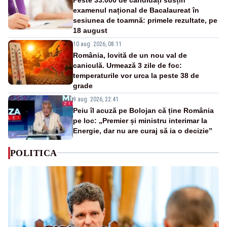
examenul național de Bacalaureat în
sesiunea de toamnă: primele rezultate, pe
18 august
10 aug. 2026, 08:11
România, lovită de un nou val de
caniculă. Urmează 3 zile de foc:
temperaturile vor urca la peste 38 de
grade
9 aug. 2026, 22:41
Peiu îl acuză pe Bolojan că ține România
pe loc: „Premier și ministru interimar la
Energie, dar nu are curaj să ia o decizie”
POLITICA