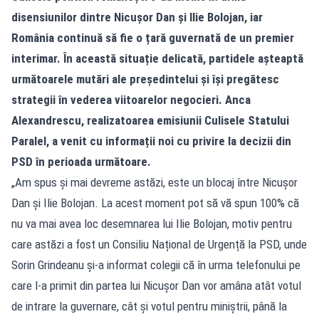
disensiunilor dintre Nicușor Dan și Ilie Bolojan, iar
România continuă să fie o țară guvernată de un premier
interimar. În această situație delicată, partidele așteaptă
următoarele mutări ale președintelui și își pregătesc
strategii în vederea viitoarelor negocieri. Anca
Alexandrescu, realizatoarea emisiunii Culisele Statului
Paralel, a venit cu informații noi cu privire la decizii din
PSD în perioada următoare.
„Am spus și mai devreme astăzi, este un blocaj între Nicușor
Dan și Ilie Bolojan. La acest moment pot să vă spun 100% că
nu va mai avea loc desemnarea lui Ilie Bolojan, motiv pentru
care astăzi a fost un Consiliu Național de Urgență la PSD, unde
Sorin Grindeanu și-a informat colegii că în urma telefonului pe
care l-a primit din partea lui Nicușor Dan vor amâna atât votul
de intrare la guvernare, cât și votul pentru miniștrii, până la