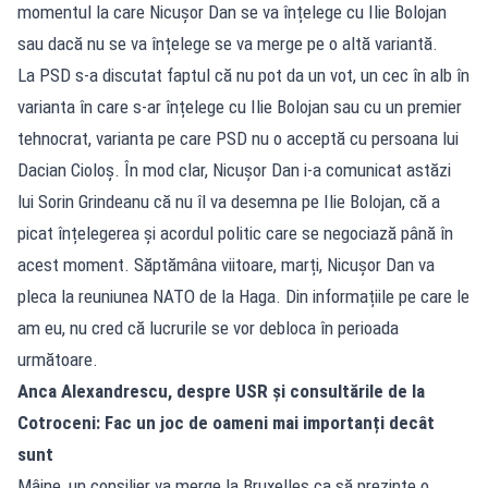
momentul la care Nicușor Dan se va înțelege cu Ilie Bolojan
sau dacă nu se va înțelege se va merge pe o altă variantă.
La PSD s-a discutat faptul că nu pot da un vot, un cec în alb în
varianta în care s-ar înțelege cu Ilie Bolojan sau cu un premier
tehnocrat, varianta pe care PSD nu o acceptă cu persoana lui
Dacian Cioloș. În mod clar, Nicușor Dan i-a comunicat astăzi
lui Sorin Grindeanu că nu îl va desemna pe Ilie Bolojan, că a
picat înțelegerea și acordul politic care se negociază până în
acest moment. Săptămâna viitoare, marți, Nicușor Dan va
pleca la reuniunea NATO de la Haga. Din informațiile pe care le
am eu, nu cred că lucrurile se vor debloca în perioada
următoare.
Anca Alexandrescu, despre USR și consultările de la
Cotroceni: Fac un joc de oameni mai importanți decât
sunt
Mâine, un consilier va merge la Bruxelles ca să prezinte o