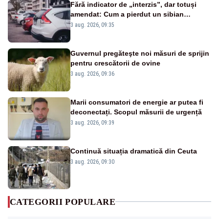
Fără indicator de „interzis”, dar totuși
amendat: Cum a pierdut un sibian
procesul pentru o parcare în centrul
3 aug. 2026, 09:35
orașului
Guvernul pregăteşte noi măsuri de sprijin
pentru crescătorii de ovine
3 aug. 2026, 09:36
Marii consumatori de energie ar putea fi
deconectați. Scopul măsurii de urgență
3 aug. 2026, 09:39
Continuă situația dramatică din Ceuta
3 aug. 2026, 09:30
CATEGORII POPULARE