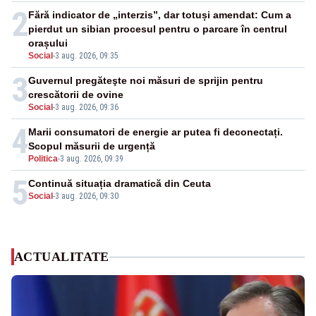
2
Fără indicator de „interzis”, dar totuși amendat: Cum a
pierdut un sibian procesul pentru o parcare în centrul
orașului
Social
-
3 aug. 2026, 09:35
3
Guvernul pregăteşte noi măsuri de sprijin pentru
crescătorii de ovine
Social
-
3 aug. 2026, 09:36
4
Marii consumatori de energie ar putea fi deconectați.
Scopul măsurii de urgență
Politica
-
3 aug. 2026, 09:39
5
Continuă situația dramatică din Ceuta
Social
-
3 aug. 2026, 09:30
ACTUALITATE