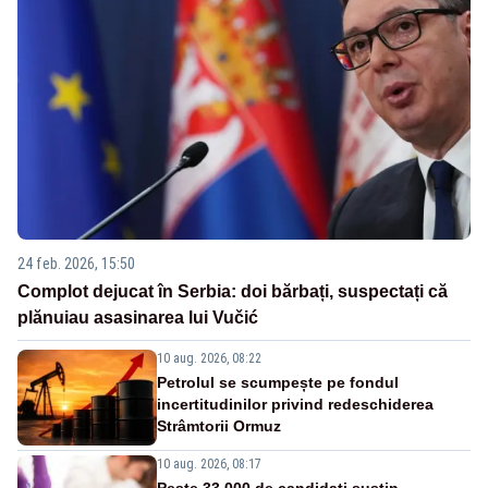
24 feb. 2026, 15:50
Complot dejucat în Serbia: doi bărbați, suspectați că
plănuiau asasinarea lui Vučić
10 aug. 2026, 08:22
Petrolul se scumpește pe fondul
incertitudinilor privind redeschiderea
Strâmtorii Ormuz
10 aug. 2026, 08:17
Peste 33.000 de candidați susțin