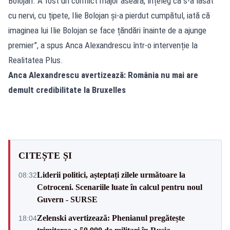
Bolojan. A fost un conflict major aseară, înțeleg că s-a lăsat
cu nervi, cu țipete, Ilie Bolojan și-a pierdut cumpătul, iată că
imaginea lui Ilie Bolojan se face țăndări înainte de a ajunge
premier”, a spus Anca Alexandrescu într-o intervenție la
Realitatea Plus.
Anca Alexandrescu avertizează: România nu mai are
demult credibilitate la Bruxelles
CITEȘTE ȘI
Liderii politici, așteptați zilele următoare la
08:32
Cotroceni. Scenariile luate în calcul pentru noul
Guvern - SURSE
Zelenski avertizează: Phenianul pregătește
18:04