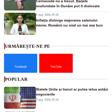
Cernavodă nu a trecut. Barjele
scufundate în Dunăre pot fi dislocate
9 aug. 2026, 09:28
Inflația distruge majorarea salariului
minim. Românii nu simt un trai mai bun
URMĂREȘTE-NE PE
Facebook
YouTube
POPULAR
Statele Unite şi Iranul ar putea relua astăzi
negocierile
3 aug. 2026, 09:34