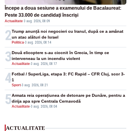
Începe a doua sesiune a examenului de Bacalaureat:
Peste 33.000 de candidaţi înscrişi
Actualitate
·
3 aug. 2026, 08:09
2
Trump anunță noi negocieri cu Iranul, după ce a amânat
un atac alături de Israel
Politica
-
3 aug. 2026, 08:14
3
Două elicoptere s-au ciocnit în Grecia, în timp ce
interveneau la un incendiu violent
Actualitate
-
3 aug. 2026, 08:17
4
Fotbal / SuperLiga, etapa 3: FC Rapid – CFR Cluj, scor 3-
1
Sport
-
3 aug. 2026, 08:21
5
Armata reia operațiunea de detonare pe Dunăre, pentru a
dirija apa spre Centrala Cernavodă
Actualitate
-
3 aug. 2026, 08:04
ACTUALITATE