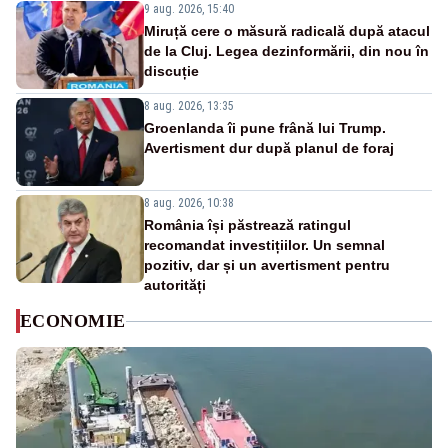
9 aug. 2026, 15:40
Miruță cere o măsură radicală după atacul
de la Cluj. Legea dezinformării, din nou în
discuție
8 aug. 2026, 13:35
Groenlanda îi pune frână lui Trump.
Avertisment dur după planul de foraj
8 aug. 2026, 10:38
România își păstrează ratingul
recomandat investițiilor. Un semnal
pozitiv, dar și un avertisment pentru
autorități
ECONOMIE