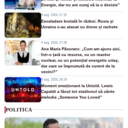
Energie, dar nu are curaj să ia o decizie”
9 aug. 2026, 21:25
Escaladare brutală în război. Rusia și
Ucraina s-au atacat cu drone și rachete
9 aug. 2026, 21:00
Ana Maria Păcuraru: „Cum am ajuns aici,
într-o țară cu resurse, cu un reactor
nuclear, cu un potențial energetic uriaș,
dar care se împrumută de curent de la
vecini?”
9 aug. 2026, 20:24
Moment emoționant la Untold. Lewis
Capaldi a făcut tot stadionul să cânte
melodia „Someone You Loved”
POLITICA