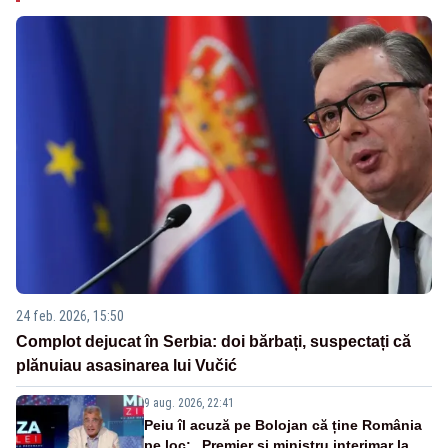
24 feb. 2026, 15:50
Complot dejucat în Serbia: doi bărbați, suspectați că
plănuiau asasinarea lui Vučić
9 aug. 2026, 22:41
Peiu îl acuză pe Bolojan că ține România
pe loc: „Premier și ministru interimar la