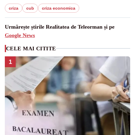
criza
cub
criza economica
Urmărește știrile Realitatea de Teleorman și pe
Google News
CELE MAI CITITE
1