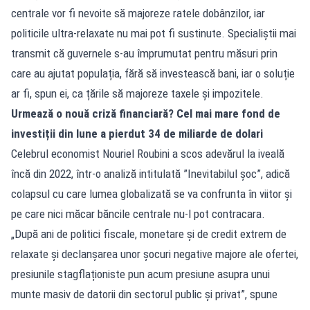
centrale vor fi nevoite să majoreze ratele dobânzilor, iar
politicile ultra-relaxate nu mai pot fi sustinute. Specialiștii mai
transmit că guvernele s-au împrumutat pentru măsuri prin
care au ajutat populația, fără să investească bani, iar o soluție
ar fi, spun ei, ca țările să majoreze taxele și impozitele.
Urmează o nouă criză financiară? Cel mai mare fond de
investiții din lune a pierdut 34 de miliarde de dolari
Celebrul economist Nouriel Roubini a scos adevărul la iveală
încă din 2022, într-o analiză intitulată ”Inevitabilul șoc”, adică
colapsul cu care lumea globalizată se va confrunta în viitor și
pe care nici măcar băncile centrale nu-l pot contracara.
„După ani de politici fiscale, monetare și de credit extrem de
relaxate și declanșarea unor șocuri negative majore ale ofertei,
presiunile stagflaționiste pun acum presiune asupra unui
munte masiv de datorii din sectorul public și privat”, spune