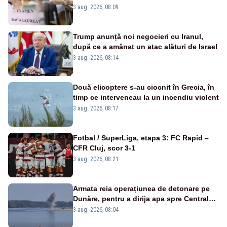
înscrişi
3 aug. 2026, 08:09
Trump anunță noi negocieri cu Iranul,
după ce a amânat un atac alături de Israel
3 aug. 2026, 08:14
Două elicoptere s-au ciocnit în Grecia, în
timp ce interveneau la un incendiu violent
3 aug. 2026, 08:17
Fotbal / SuperLiga, etapa 3: FC Rapid –
CFR Cluj, scor 3-1
3 aug. 2026, 08:21
Armata reia operațiunea de detonare pe
Dunăre, pentru a dirija apa spre Centrala
Cernavodă
3 aug. 2026, 08:04