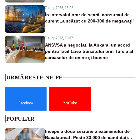
7 aug. 2026, 13:02
În intervalul orar de seară, consumul de
curent „a scăzut cu 200-300 de megawați”
7 aug. 2026, 10:57
ANSVSA a negociat, la Ankara, un acord
pentru facilitarea tranzitului prin Turcia al
carcaselor de ovine și bovine
URMĂREȘTE-NE PE
Facebook
YouTube
POPULAR
Începe a doua sesiune a examenului de
Bacalaureat: Peste 33.000 de candidaţi