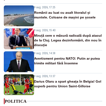
9 aug. 2026, 17:25
Românii au luat cu asalt litoralul și
muntele. Coloane de mașini pe șosele
9 aug. 2026, 15:40
Miruță cere o măsură radicală după atacul
de la Cluj. Legea dezinformării, din nou în
discuție
9 aug. 2026, 14:38
Avertisment pentru NATO: Putin ar putea
trimite militari fără însemne
9 aug. 2026, 13:37
Darius Olaru a spart gheața în Belgia! Gol
superb pentru Union Saint-Gilloise
POLITICA