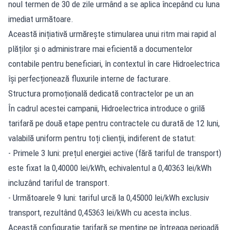
noul termen de 30 de zile urmând a se aplica începând cu luna
imediat următoare.
Această inițiativă urmărește stimularea unui ritm mai rapid al
plăților și o administrare mai eficientă a documentelor
contabile pentru beneficiari, în contextul în care Hidroelectrica
își perfecționează fluxurile interne de facturare.
Structura promoțională dedicată contractelor pe un an
În cadrul acestei campanii, Hidroelectrica introduce o grilă
tarifară pe două etape pentru contractele cu durată de 12 luni,
valabilă uniform pentru toți clienții, indiferent de statut:
- Primele 3 luni: prețul energiei active (fără tariful de transport)
este fixat la 0,40000 lei/kWh, echivalentul a 0,40363 lei/kWh
incluzând tariful de transport.
- Următoarele 9 luni: tariful urcă la 0,45000 lei/kWh exclusiv
transport, rezultând 0,45363 lei/kWh cu acesta inclus.
Această configurație tarifară se menține pe întreaga perioadă