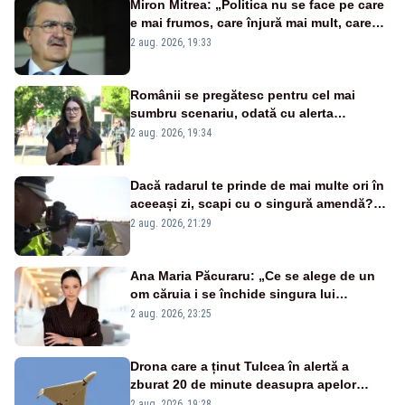
Miron Mitrea: „Politica nu se face pe care
e mai frumos, care înjură mai mult, care
țipă mai tare, ci pe proiecte”
2 aug. 2026, 19:33
Românii se pregătesc pentru cel mai
sumbru scenariu, odată cu alerta
energetică
2 aug. 2026, 19:34
Dacă radarul te prinde de mai multe ori în
aceeași zi, scapi cu o singură amendă?
Ce spune legea
2 aug. 2026, 21:29
Ana Maria Păcuraru: „Ce se alege de un
om căruia i se închide singura lui
portiță?”
2 aug. 2026, 23:25
Drona care a ținut Tulcea în alertă a
zburat 20 de minute deasupra apelor
României. Au fost ridicate două F-16
2 aug. 2026, 19:28