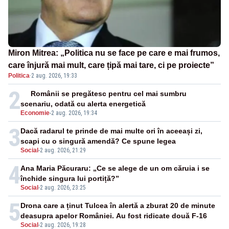
Miron Mitrea: „Politica nu se face pe care e mai frumos,
care înjură mai mult, care țipă mai tare, ci pe proiecte”
Politica
·
2 aug. 2026, 19:33
2
Românii se pregătesc pentru cel mai sumbru
scenariu, odată cu alerta energetică
Economie
-
2 aug. 2026, 19:34
3
Dacă radarul te prinde de mai multe ori în aceeași zi,
scapi cu o singură amendă? Ce spune legea
Social
-
2 aug. 2026, 21:29
4
Ana Maria Păcuraru: „Ce se alege de un om căruia i se
închide singura lui portiță?”
Social
-
2 aug. 2026, 23:25
5
Drona care a ținut Tulcea în alertă a zburat 20 de minute
deasupra apelor României. Au fost ridicate două F-16
Social
-
2 aug. 2026, 19:28