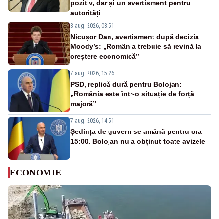
pozitiv, dar și un avertisment pentru
autorități
8 aug. 2026, 08:51
Nicușor Dan, avertisment după decizia
Moody’s: „România trebuie să revină la
creștere economică”
7 aug. 2026, 15:26
PSD, replică dură pentru Bolojan:
„România este într-o situație de forță
majoră”
7 aug. 2026, 14:51
Ședința de guvern se amână pentru ora
15:00. Bolojan nu a obținut toate avizele
ECONOMIE