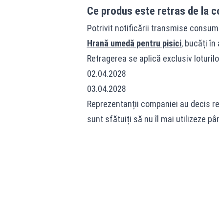
Ce produs este retras de la c
Potrivit notificării transmise consum
Hrană umedă pentru pisici
, bucăți în
Retragerea se aplică exclusiv loturil
02.04.2028
03.04.2028
Reprezentanții companiei au decis retr
sunt sfătuiți să nu îl mai utilizeze pân