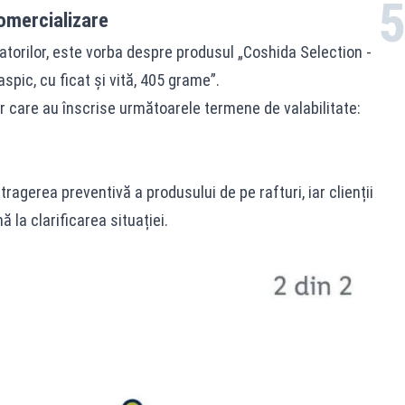
omercializare
atorilor, este vorba despre produsul „Coshida Selection -
 aspic, cu ficat și vită, 405 grame”.
or care au înscrise următoarele termene de valabilitate:
agerea preventivă a produsului de pe rafturi, iar clienții
ă la clarificarea situației.