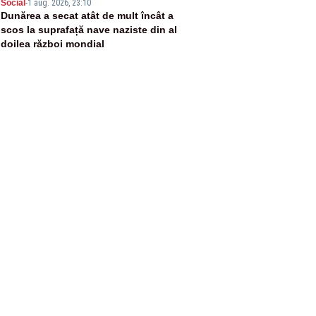
5
Social
-
1 aug. 2026, 23:10
Dunărea a secat atât de mult încât a
scos la suprafață nave naziste din al
doilea război mondial