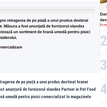
Dan
dev
espre retragerea de pe piață a unui produs destinat
Econ
viit
. Măsura a fost anunțată de furnizorul olandez
vizează un sortiment de hrană umedă pentru pisici
ailerului.
omercializare
etragerea de pe piață a unui produs destinat hranei
st anunțată de furnizorul olandez Partner in Pet Food
ană umedă pentru pisici comercializat în magazinele