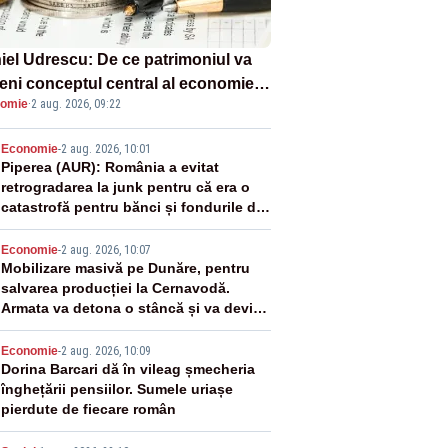
iel Udrescu: De ce patrimoniul va
eni conceptul central al economiei
omie
·
2 aug. 2026, 09:22
oare?
2
Economie
-
2 aug. 2026, 10:01
Piperea (AUR): România a evitat
retrogradarea la junk pentru că era o
catastrofă pentru bănci și fondurile de
pensii
3
Economie
-
2 aug. 2026, 10:07
Mobilizare masivă pe Dunăre, pentru
salvarea producției la Cernavodă.
Armata va detona o stâncă și va devia
apa fluviului - IMAGINI AERIENE
4
Economie
-
2 aug. 2026, 10:09
Dorina Barcari dă în vileag șmecheria
înghețării pensiilor. Sumele uriașe
pierdute de fiecare român