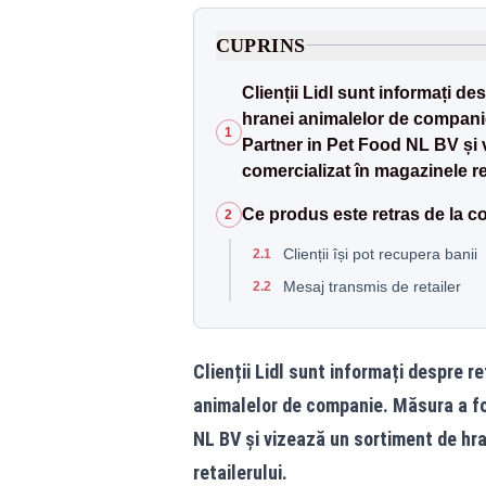
CUPRINS
Clienții Lidl sunt informați d
hranei animalelor de companie
1
Partner in Pet Food NL BV și 
comercializat în magazinele ret
Ce produs este retras de la c
2
Clienții își pot recupera banii
2.1
Mesaj transmis de retailer
2.2
Clienții Lidl sunt informați despre r
animalelor de companie. Măsura a fo
NL BV și vizează un sortiment de hr
retailerului.