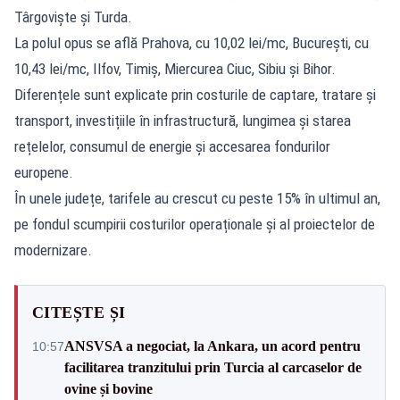
Târgoviște și Turda.
La polul opus se află Prahova, cu 10,02 lei/mc, București, cu
10,43 lei/mc, Ilfov, Timiș, Miercurea Ciuc, Sibiu și Bihor.
Diferențele sunt explicate prin costurile de captare, tratare și
transport, investițiile în infrastructură, lungimea și starea
rețelelor, consumul de energie și accesarea fondurilor
europene.
În unele județe, tarifele au crescut cu peste 15% în ultimul an,
pe fondul scumpirii costurilor operaționale și al proiectelor de
modernizare.
CITEȘTE ȘI
ANSVSA a negociat, la Ankara, un acord pentru
10:57
facilitarea tranzitului prin Turcia al carcaselor de
ovine și bovine