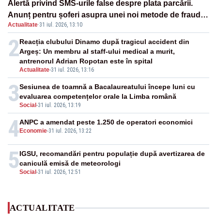
Alertă privind SMS-urile false despre plata parcării.
Anunț pentru șoferi asupra unei noi metode de fraudă
Actualitate
·
31 iul. 2026, 13:10
online
2
Reacția clubului Dinamo după tragicul accident din
Argeș: Un membru al staff-ului medical a murit,
antrenorul Adrian Ropotan este în spital
Actualitate
-
31 iul. 2026, 13:16
3
Sesiunea de toamnă a Bacalaureatului începe luni cu
evaluarea competențelor orale la Limba română
Social
-
31 iul. 2026, 13:19
4
ANPC a amendat peste 1.250 de operatori economici
Economie
-
31 iul. 2026, 13:22
5
IGSU, recomandări pentru populație după avertizarea de
caniculă emisă de meteorologi
Social
-
31 iul. 2026, 12:51
ACTUALITATE