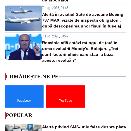
7 aug. 2026, 09:45
Alertă în aviație! Sute de avioane Boeing
737 MAX, vizate de inspecții obligatorii,
după descoperirea unor fisuri în fuselaj
7 aug. 2026, 08:42
România află astăzi ratingul de țară în
urma evaluării Moody’s. Bolojan: „Trei
sunt factorii-cheie care stau la baza
acestor evaluări”
URMĂREȘTE-NE PE
Facebook
YouTube
POPULAR
Alertă privind SMS-urile false despre plata