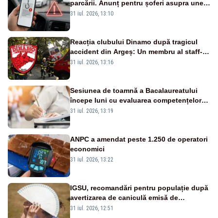
parcării. Anunț pentru șoferi asupra unei
noi metode de fraudă online
31 iul. 2026, 13:10
Reacția clubului Dinamo după tragicul
accident din Argeș: Un membru al staff-
ului medical a murit, antrenorul Adrian
31 iul. 2026, 13:16
Ropotan este în spital
Sesiunea de toamnă a Bacalaureatului
începe luni cu evaluarea competențelor
orale la Limba română
31 iul. 2026, 13:19
ANPC a amendat peste 1.250 de operatori
economici
31 iul. 2026, 13:22
IGSU, recomandări pentru populație după
avertizarea de caniculă emisă de
meteorologi
31 iul. 2026, 12:51