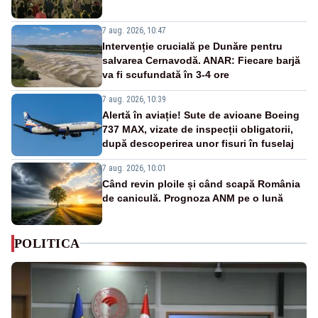
7 aug. 2026, 10:47
Intervenție crucială pe Dunăre pentru
salvarea Cernavodă. ANAR: Fiecare barjă
va fi scufundată în 3-4 ore
7 aug. 2026, 10:39
Alertă în aviație! Sute de avioane Boeing
737 MAX, vizate de inspecții obligatorii,
după descoperirea unor fisuri în fuselaj
7 aug. 2026, 10:01
Când revin ploile și când scapă România
de caniculă. Prognoza ANM pe o lună
POLITICA