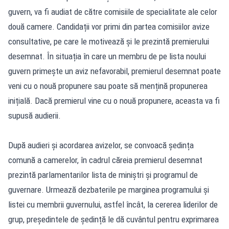
guvern, va fi audiat de către comisiile de specialitate ale celor
două camere. Candidații vor primi din partea comisiilor avize
consultative, pe care le motivează și le prezintă premierului
desemnat. În situația în care un membru de pe lista noului
guvern primește un aviz nefavorabil, premierul desemnat poate
veni cu o nouă propunere sau poate să mențină propunerea
inițială. Dacă premierul vine cu o nouă propunere, aceasta va fi
supusă audierii.
După audieri și acordarea avizelor, se convoacă ședința
comună a camerelor, în cadrul căreia premierul desemnat
prezintă parlamentarilor lista de miniștri și programul de
guvernare. Urmează dezbaterile pe marginea programului și
listei cu membrii guvernului, astfel încât, la cererea liderilor de
grup, președintele de ședință le dă cuvântul pentru exprimarea