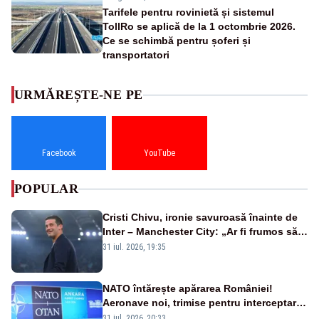
Tarifele pentru rovinietă și sistemul
TollRo se aplică de la 1 octombrie 2026.
Ce se schimbă pentru șoferi și
transportatori
URMĂREȘTE-NE PE
Facebook
YouTube
POPULAR
Cristi Chivu, ironie savuroasă înainte de
Inter – Manchester City: „Ar fi frumos să
mai cumpărați și de la noi”
31 iul. 2026, 19:35
NATO întărește apărarea României!
Aeronave noi, trimise pentru interceptarea
și distrugerea dronelor
31 iul. 2026, 20:33