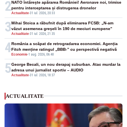
2
NATO întărește apărarea României! Aeronave noi, trimise
pentru interceptarea și distrugerea dronelor
Actualitate
-
31 iul. 2026, 20:33
3
Mihai Stoica a răbufnit după eliminarea FCSB: „N-am
văzut asemenea greșeli în 190 de meciuri europene”
Actualitate
-
31 iul. 2026, 21:35
4
România a scăpat de retrogradarea economiei. Agenția
Fitch menține ratingul „BBB-” cu perspectivă negativă
Economie
-
1 aug. 2026, 06:48
5
George Becali, un nou derapaj suburban. Atac murdar la
adresa unui jurnalist sportiv – AUDIO
Actualitate
-
31 iul. 2026, 18:37
ACTUALITATE