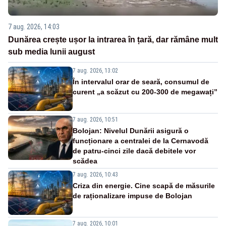
7 aug. 2026, 14:03
Dunărea crește ușor la intrarea în țară, dar rămâne mult
sub media lunii august
7 aug. 2026, 13:02
În intervalul orar de seară, consumul de
curent „a scăzut cu 200-300 de megawați”
7 aug. 2026, 10:51
Bolojan: Nivelul Dunării asigură o
funcționare a centralei de la Cernavodă
de patru-cinci zile dacă debitele vor
scădea
7 aug. 2026, 10:43
Criza din energie. Cine scapă de măsurile
de raționalizare impuse de Bolojan
7 aug. 2026, 10:01