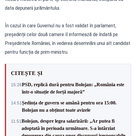
data depunerii jurământului.
În cazul în care Guvernul nu a fost validat în parlament,
președinții celor două camere îl informează de îndată pe
Președintele României, în vederea desemnării unui alt candidat
pentru funcția de prim-ministru.
CITEȘTE ȘI
PSD, replică dură pentru Bolojan: „România este
15:26
într-o situație de forță majoră”
Ședința de guvern se amână pentru ora 15:00.
14:51
Bolojan nu a obținut toate avizele
Bolojan, despre legea salarizării: „Ar putea fi
11:51
adoptată în perioada următoare. S-a întârziat
depunerea din cauza unor discursuri iresponsabile