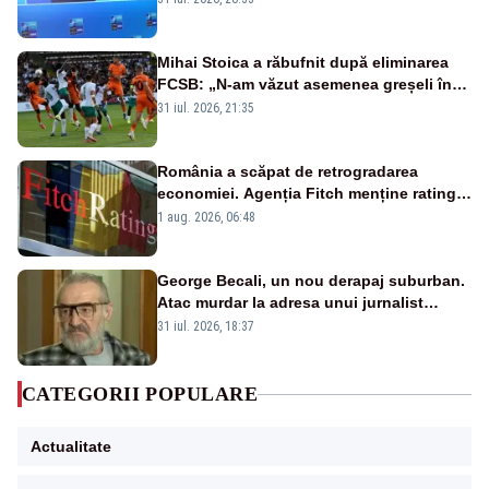
Mihai Stoica a răbufnit după eliminarea
FCSB: „N-am văzut asemenea greșeli în
190 de meciuri europene”
31 iul. 2026, 21:35
România a scăpat de retrogradarea
economiei. Agenția Fitch menține ratingul
„BBB-” cu perspectivă negativă
1 aug. 2026, 06:48
George Becali, un nou derapaj suburban.
Atac murdar la adresa unui jurnalist
sportiv – AUDIO
31 iul. 2026, 18:37
CATEGORII POPULARE
Actualitate