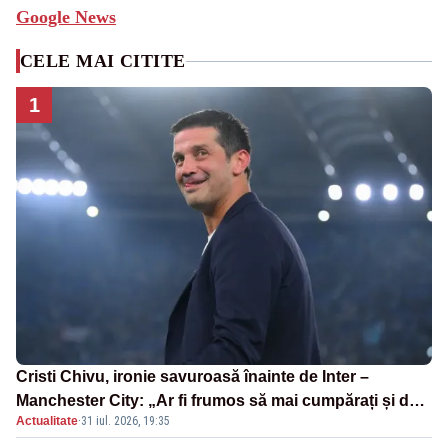
Google News
CELE MAI CITITE
1
Cristi Chivu, ironie savuroasă înainte de Inter –
Manchester City: „Ar fi frumos să mai cumpărați și de
Actualitate
·
31 iul. 2026, 19:35
la noi”