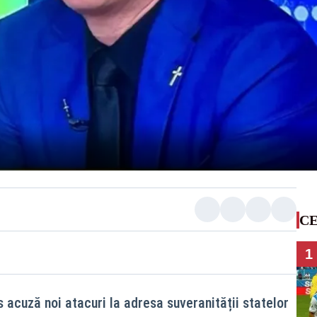
CE
1
 acuză noi atacuri la adresa suveranității statelor