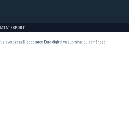
NATATE
SPORT
rus avertizează: adoptarea Euro digital va submina leul românesc