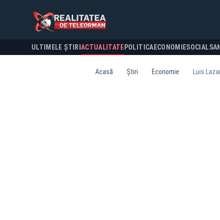
ULTIMELE ȘTIRI
ACTUALITATE
POLITICA
ECONOMIE
SOCIAL
SA
Acasă
Știri
Economie
Luis Laza