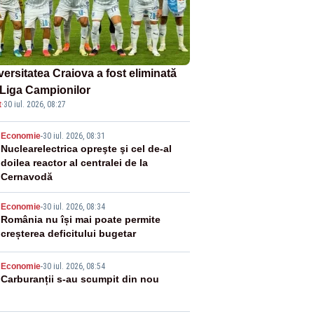
versitatea Craiova a fost eliminată
 Liga Campionilor
t
·
30 iul. 2026, 08:27
2
Economie
-
30 iul. 2026, 08:31
Nuclearelectrica opreşte şi cel de-al
doilea reactor al centralei de la
Cernavodă
3
Economie
-
30 iul. 2026, 08:34
România nu își mai poate permite
creșterea deficitului bugetar
4
Economie
-
30 iul. 2026, 08:54
Carburanții s-au scumpit din nou