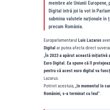
membre ale Uniunii Europene, p
Digital intră joi la vot în Par
submina valutele naționale în 
precum România.
Europarlamentarul
Luis Lazarus
aver
Digital
ar putea afecta direct suvera
„
În 2023 a apărut această inițiativă 
Euro Digital. Ea spune că îl proteje
pentru că acest euro digital va funcț
Lazarus.
Potrivit acestuia, „
în momentul în care
României, s-a terminat cu leul
”.