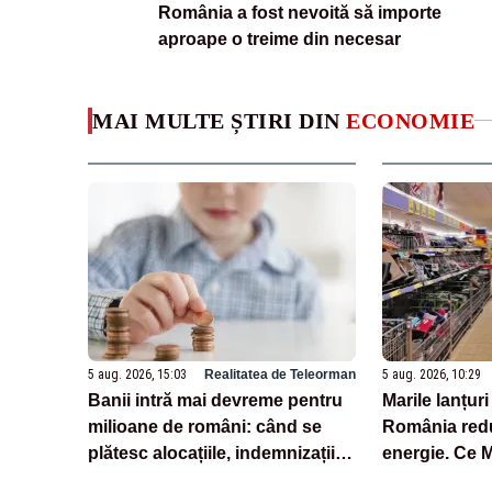
România a fost nevoită să importe
aproape o treime din necesar
MAI MULTE ȘTIRI DIN
ECONOMIE
5 aug. 2026, 15:03
Realitatea de Teleorman
5 aug. 2026, 10:29
Banii intră mai devreme pentru
Marile lanțur
milioane de români: când se
România red
plătesc alocațiile, indemnizațiile
energie. Ce 
și drepturile persoanelor cu
retailerii