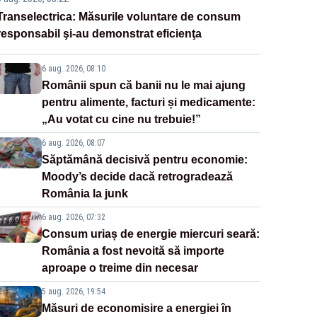
Transelectrica: Măsurile voluntare de consum
responsabil şi-au demonstrat eficienţa
6 aug. 2026, 08:10
Românii spun că banii nu le mai ajung
pentru alimente, facturi și medicamente:
„Au votat cu cine nu trebuie!”
6 aug. 2026, 08:07
Săptămână decisivă pentru economie:
Moody’s decide dacă retrogradează
România la junk
6 aug. 2026, 07:32
Consum uriaș de energie miercuri seară:
România a fost nevoită să importe
aproape o treime din necesar
5 aug. 2026, 19:54
Măsuri de economisire a energiei în