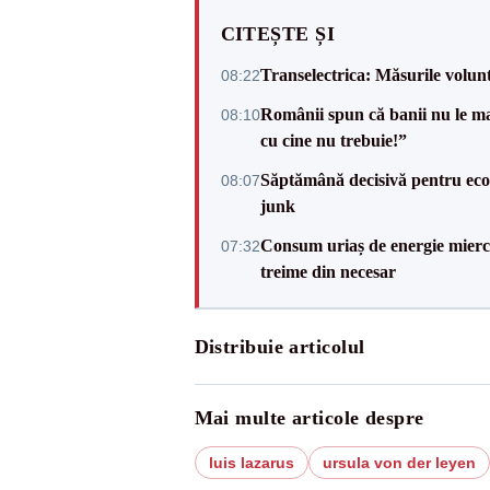
CITEȘTE ȘI
Transelectrica: Măsurile volun
08:22
Românii spun că banii nu le ma
08:10
cu cine nu trebuie!”
Săptămână decisivă pentru ec
08:07
junk
Consum uriaș de energie miercu
07:32
treime din necesar
Distribuie articolul
Mai multe articole despre
luis lazarus
ursula von der leyen