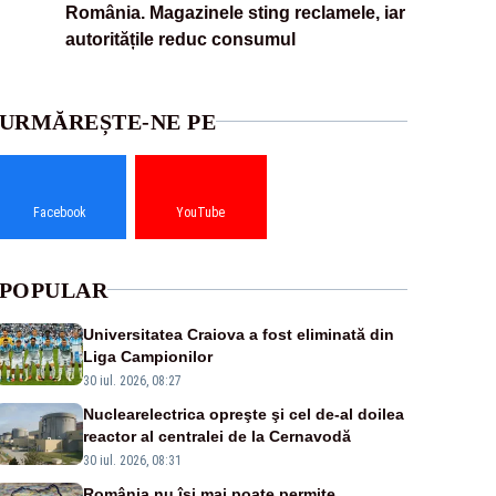
România. Magazinele sting reclamele, iar
autoritățile reduc consumul
URMĂREȘTE-NE PE
Facebook
YouTube
POPULAR
Universitatea Craiova a fost eliminată din
Liga Campionilor
30 iul. 2026, 08:27
Nuclearelectrica opreşte şi cel de-al doilea
reactor al centralei de la Cernavodă
30 iul. 2026, 08:31
România nu își mai poate permite