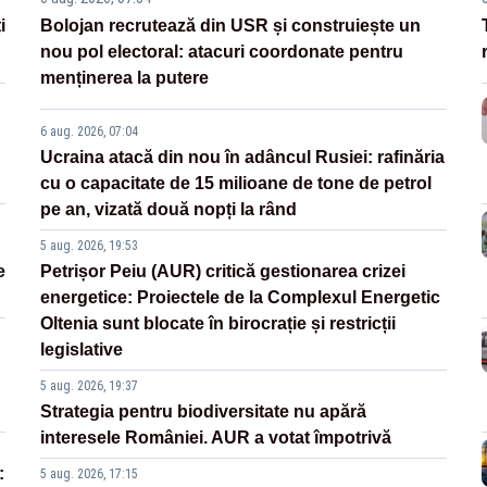
i
Bolojan recrutează din USR și construiește un
nou pol electoral: atacuri coordonate pentru
menținerea la putere
6 aug. 2026, 07:04
Ucraina atacă din nou în adâncul Rusiei: rafinăria
cu o capacitate de 15 milioane de tone de petrol
pe an, vizată două nopți la rând
5 aug. 2026, 19:53
e
Petrișor Peiu (AUR) critică gestionarea crizei
energetice: Proiectele de la Complexul Energetic
Oltenia sunt blocate în birocrație și restricții
legislative
5 aug. 2026, 19:37
Strategia pentru biodiversitate nu apără
interesele României. AUR a votat împotrivă
:
5 aug. 2026, 17:15