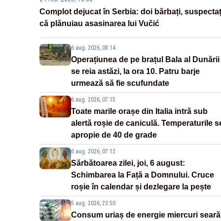
Complot dejucat în Serbia: doi bărbați, suspectaț
că plănuiau asasinarea lui Vučić
6 aug. 2026, 08:14
Operațiunea de pe brațul Bala al Dunării
se reia astăzi, la ora 10. Patru barje
urmează să fie scufundate
6 aug. 2026, 07:15
Toate marile orașe din Italia intră sub
alertă roșie de caniculă. Temperaturile s
apropie de 40 de grade
6 aug. 2026, 07:12
Sărbătoarea zilei, joi, 6 august:
Schimbarea la Față a Domnului. Cruce
roșie în calendar și dezlegare la pește
5 aug. 2026, 23:50
Consum uriaș de energie miercuri seară