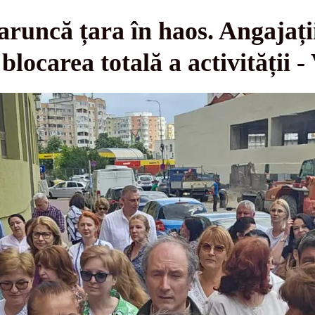
 aruncă țara în haos. Angajați
blocarea totală a activității