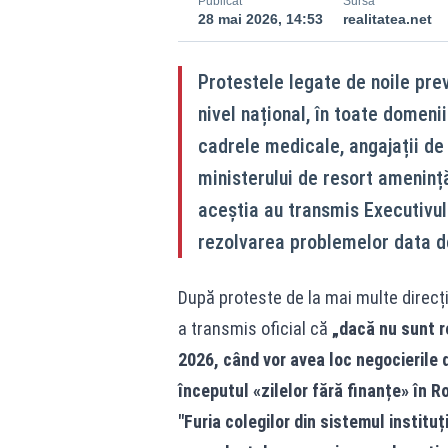
Publicat
Sursă
28 mai 2026, 14:53
realitatea.net
Protestele legate de noile preve
nivel național, în toate domeniil
cadrele medicale, angajații de l
ministerului de resort ameninț
aceștia au transmis Executivul
rezolvarea problemelor data de
După proteste de la mai multe direcții
a transmis oficial că
„dacă nu sunt r
2026, când vor avea loc negocierile d
începutul «zilelor fără finanțe» în R
"Furia colegilor din sistemul instituț