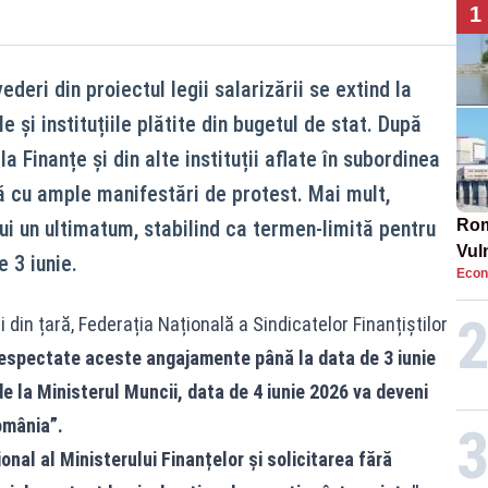
1
deri din proiectul legii salarizării se extind la
e și instituțiile plătite din bugetul de stat. După
a Finanțe și din alte instituții aflate în subordinea
ă cu ample manifestări de protest. Mai mult,
ui un ultimatum, stabilind ca termen-limită pentru
Rom
Vul
 3 iunie.
Econ
pun
cun
 din țară, Federația Națională a Sindicatelor Finanțiștilor
espectate aceste angajamente până la data de 3 iunie
e la Ministerul Muncii, data de 4 iunie 2026 va deveni
omânia”.
ional al Ministerului Finanțelor și solicitarea fără