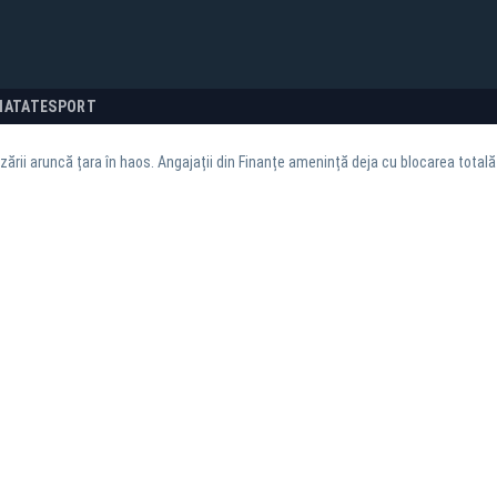
NATATE
SPORT
zării aruncă țara în haos. Angajații din Finanțe amenință deja cu blocarea totală 