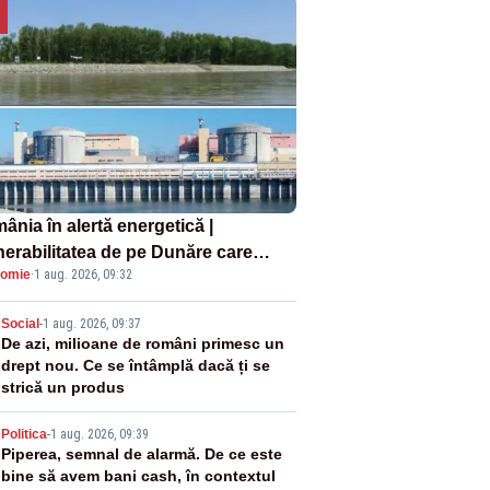
ânia în alertă energetică |
nerabilitatea de pe Dunăre care
omie
·
1 aug. 2026, 09:32
e în pericol Centrala Cernavodă era
oscută de pe vremea lui Ceaușescu
2
Social
-
1 aug. 2026, 09:37
De azi, milioane de români primesc un
drept nou. Ce se întâmplă dacă ți se
strică un produs
3
Politica
-
1 aug. 2026, 09:39
Piperea, semnal de alarmă. De ce este
bine să avem bani cash, în contextul