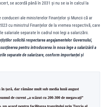
cert, se acordă până în 2031 și nu se ia în calcul la
e conduceri ale ministerelor Finanțelor și Muncii că ar
2023 cu ministrul Finanțelor de la vremea respectivă, care
 salariale separate în cadrul noii legi a salarizării.
nțiștilor solicită respectarea angajamentelor Guvernului,
i susținerea pentru introducerea în noua lege a salarizării a
grile separate de salarizare, conform importanței și
a în țară, dar rămâne mult sub media lunii august
onsumul de curent „a scăzut cu 200-300 de megawați”
un acord pentru facilitarea tranzitului prin Turcia al