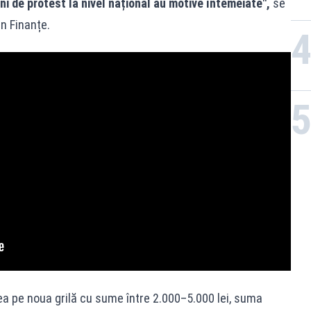
i de protest la nivel național au motive întemeiate",
se
n Finanțe.
dea pe noua grilă cu sume între 2.000–5.000 lei, suma