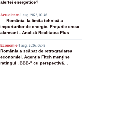
alertei energetice?
4
Actualitate
-
1 aug. 2026, 09:46
România, la limita tehnică a
importurilor de energie. Prețurile cresc
alarmant - Analiză Realitatea Plus
5
Economie
-
1 aug. 2026, 06:48
România a scăpat de retrogradarea
economiei. Agenția Fitch menține
ratingul „BBB-” cu perspectivă
negativă