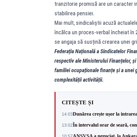
tranzitorie promisă are un caracter in
stabilirea pensiei.
Mai mult, sindicaliștii acuză actualel
încălca un proces-verbal încheiat în 
se angaja să susțină crearea unei grile
Federația Națională a Sindicatelor Fina
respectiv ale Ministerului Finanțelor, ș
familiei ocupaționale finanțe și a unei 
complexității activității.
CITEȘTE ȘI
Dunărea crește ușor la intrare
14:03
În intervalul orar de seară, c
13:02
ANSVSA a negociat, la Ankara, 
10:57