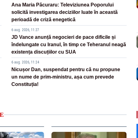
Ana Maria Păcuraru: Televiziunea Poporului
solicită investigarea deciziilor luate în această
perioadă de criză enegetică
6 aug. 2026, 11:27
JD Vance anunță negocieri de pace dificile și
îndelungate cu Iranul, în timp ce Teheranul neagă
existența discuțiilor cu SUA
6 aug. 2026, 11:24
Nicușor Dan, suspendat pentru că nu propune
un nume de prim-ministru, așa cum prevede
Constituția!
E