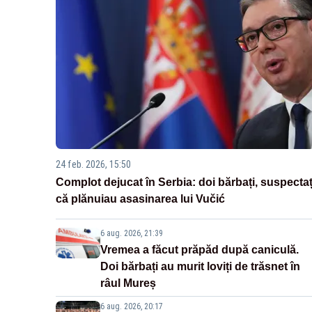
24 feb. 2026, 15:50
Complot dejucat în Serbia: doi bărbați, suspectaț
că plănuiau asasinarea lui Vučić
6 aug. 2026, 21:39
Vremea a făcut prăpăd după caniculă.
Doi bărbați au murit loviți de trăsnet în
râul Mureș
6 aug. 2026, 20:17