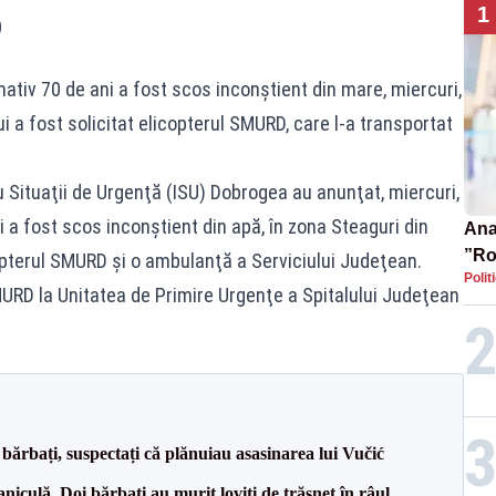
1
D
mativ 70 de ani a fost scos inconștient din mare, miercuri,
ui a fost solicitat elicopterul SMURD, care l-a transportat
 Situaţii de Urgenţă (ISU) Dobrogea au anunţat, miercuri,
 a fost scos inconştient din apă, în zona Steaguri din
Ana 
”Ro
opterul SMURD şi o ambulanţă a Serviciului Judeţean.
Polit
pre
MURD la Unitatea de Primire Urgenţe a Spitalului Judeţean
bărbați, suspectați că plănuiau asasinarea lui Vučić
culă. Doi bărbați au murit loviți de trăsnet în râul