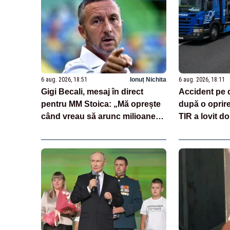
6 aug. 2026, 18:51
Ionuț Nichita
6 aug. 2026, 18:11
Gigi Becali, mesaj în direct
Accident pe 
pentru MM Stoica: „Mă oprește
după o oprir
când vreau să arunc milioane
TIR a lovit do
pe transferuri”
încărcate cu