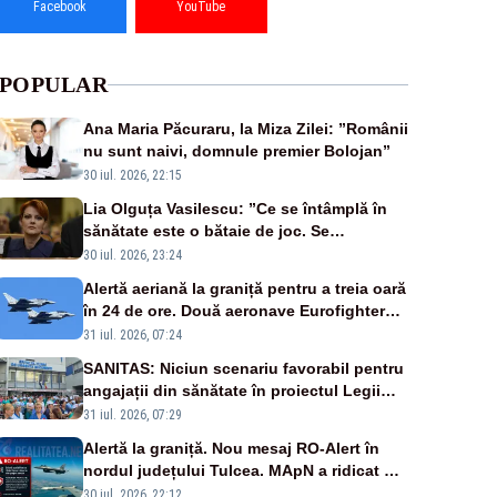
Facebook
YouTube
POPULAR
Ana Maria Păcuraru, la Miza Zilei: ”Românii
nu sunt naivi, domnule premier Bolojan”
30 iul. 2026, 22:15
Lia Olguța Vasilescu: ”Ce se întâmplă în
sănătate este o bătaie de joc. Se
guvernează extraordinar de prost”
30 iul. 2026, 23:24
Alertă aeriană la graniță pentru a treia oară
în 24 de ore. Două aeronave Eurofighter
britanice au fost ridicate de la sol
31 iul. 2026, 07:24
SANITAS: Niciun scenariu favorabil pentru
angajații din sănătate în proiectul Legii
salarizării
31 iul. 2026, 07:29
Alertă la graniță. Nou mesaj RO-Alert în
nordul județului Tulcea. MApN a ridicat de
la sol două avioane F-16
30 iul. 2026, 22:12