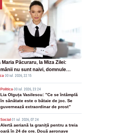
Maria Păcuraru, la Miza Zilei:
mânii nu sunt naivi, domnule
ica
·
30 iul. 2026, 22:15
mier Bolojan”
2
Politica
-
30 iul. 2026, 23:24
Lia Olguța Vasilescu: ”Ce se întâmplă
în sănătate este o bătaie de joc. Se
guvernează extraordinar de prost”
3
Social
-
31 iul. 2026, 07:24
Alertă aeriană la graniță pentru a treia
oară în 24 de ore. Două aeronave