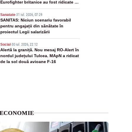
Eurofighter britanice au fost ridicate de
la sol
4
Sanatate
-
31 iul. 2026, 07:29
SANITAS: Niciun scenariu favorabil
pentru angajații din sănătate în
proiectul Legii salarizării
5
Social
-
30 iul. 2026, 22:12
Alertă la graniță. Nou mesaj RO-Alert în
nordul județului Tulcea. MApN a ridicat
de la sol două avioane F-16
ECONOMIE