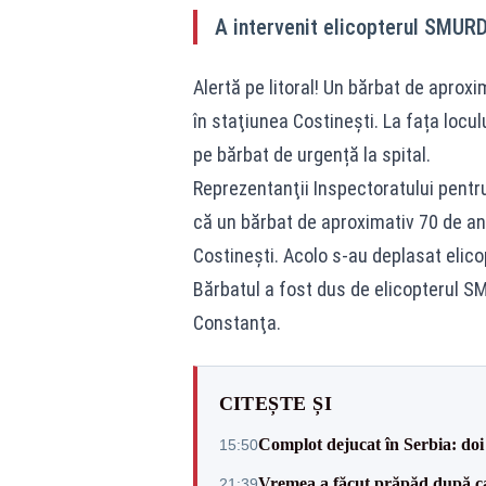
A intervenit elicopterul SMUR
Alertă pe litoral! Un bărbat de aproxi
în staţiunea Costineşti. La fața locul
pe bărbat de urgență la spital.
Reprezentanţii Inspectoratului pentru
că un bărbat de aproximativ 70 de ani
Costineşti. Acolo s-au deplasat elic
Bărbatul a fost dus de elicopterul S
Constanţa.
CITEȘTE ȘI
Complot dejucat în Serbia: doi 
15:50
Vremea a făcut prăpăd după cani
21:39