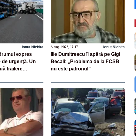
Ionuț Nichita
6 aug. 2026, 17:17
Ionuț Nichita
drumul expres
Ilie Dumitrescu îl apără pe Gigi
e de urgență. Un
Becali: „Problema de la FCSB
uă trailere
nu este patronul”
 mașini