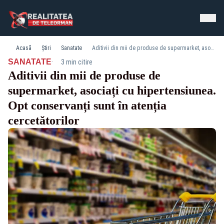
Acasă
Știri
Sanatate
Aditivii din mii de produse de supermarket, asociați cu hipertensiunea. Opt conservanți sunt în atenția cercetătorilor
·
SANATATE
3 min citire
Aditivii din mii de produse de
supermarket, asociați cu hipertensiunea.
Opt conservanți sunt în atenția
cercetătorilor