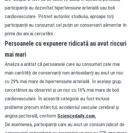
participanții au dezvoltat hipertensiune arterială sau boli
cardiovasculare. Potrivit autorilor studiului, aproape toți
participanții au consumat cel puțin un conservant alimentar în
primii doi ani ai cercetării.
Persoanele cu expunere ridicată au avut riscuri
mai mari
Analiza a arătat că persoanele care au consumat cele mai
mari cantități de conservanți non-antioxidanți au avut un risc
cu 29% mai mare de hipertensiune arterială. În același grup,
cercetătorii au observat și un risc cu 16% mai mare de boli
cardiovasculare. În această categorie au fost incluse
probleme precum infarctul, accidentul vascular cerebral și
angina pectorală, conform
Sciencedaily.com
.
De asemenea, participanții care au avut un consum ridicat de
conservanți antioxidanți au prezentat un risc cu 22% mai mare