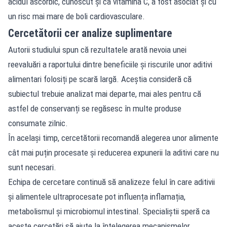
acidul ascorbic, cunoscut și ca vitamina C, a fost asociat și cu
un risc mai mare de boli cardiovasculare.
Cercetătorii cer analize suplimentare
Autorii studiului spun că rezultatele arată nevoia unei
reevaluări a raportului dintre beneficiile și riscurile unor aditivi
alimentari folosiți pe scară largă. Aceștia consideră că
subiectul trebuie analizat mai departe, mai ales pentru că
astfel de conservanți se regăsesc în multe produse
consumate zilnic.
În același timp, cercetătorii recomandă alegerea unor alimente
cât mai puțin procesate și reducerea expunerii la aditivi care nu
sunt necesari.
Echipa de cercetare continuă să analizeze felul în care aditivii
și alimentele ultraprocesate pot influența inflamația,
metabolismul și microbiomul intestinal. Specialiștii speră ca
aceste cercetări să ajute la înțelegerea mecanismelor