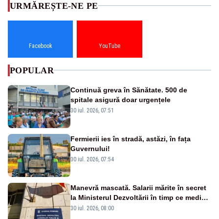
URMĂREȘTE-NE PE
Facebook
YouTube
POPULAR
Continuă greva în Sănătate. 500 de
spitale asigură doar urgențele
30 iul. 2026, 07:51
Fermierii ies în stradă, astăzi, în fața
Guvernului!
30 iul. 2026, 07:54
Manevră mascată. Salarii mărite în secret
la Ministerul Dezvoltării în timp ce medicii
ies în stradă
30 iul. 2026, 08:00