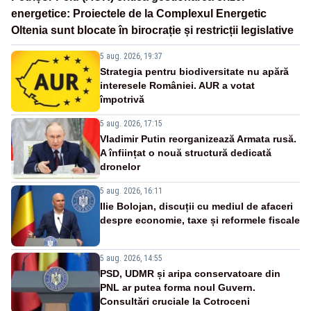
energetice: Proiectele de la Complexul Energetic
Oltenia sunt blocate în birocrație și restricții legislative
5 aug. 2026, 19:37
Strategia pentru biodiversitate nu apără
interesele României. AUR a votat
împotrivă
5 aug. 2026, 17:15
Vladimir Putin reorganizează Armata rusă.
A înființat o nouă structură dedicată
dronelor
5 aug. 2026, 16:11
Ilie Bolojan, discuții cu mediul de afaceri
despre economie, taxe și reformele fiscale
5 aug. 2026, 14:55
PSD, UDMR și aripa conservatoare din
PNL ar putea forma noul Guvern.
Consultări cruciale la Cotroceni