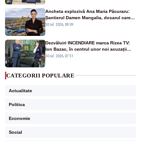
Ancheta explozivă Ana Maria Păcuraru:
Șantierul Damen Mangalia, dosarul care
scufundă apărarea României
30 iul. 2026, 08:09
Dezvăluiri INCENDIARE marca Rizea TV:
Ion Bazac, în centrul unor noi acuzații
publice
30 iul. 2026, 07:51
CATEGORII POPULARE
Actualitate
Politica
Economie
Social