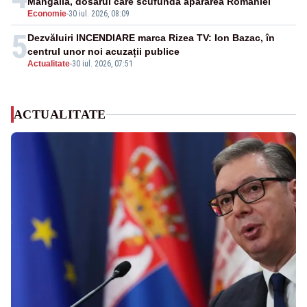
Mangalia, dosarul care scufundă apărarea României
Economie
-
30 iul. 2026, 08:09
5
Dezvăluiri INCENDIARE marca Rizea TV: Ion Bazac, în
centrul unor noi acuzații publice
Actualitate
-
30 iul. 2026, 07:51
ACTUALITATE