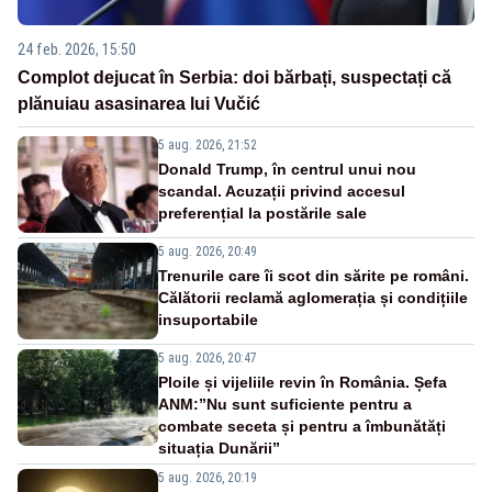
24 feb. 2026, 15:50
Complot dejucat în Serbia: doi bărbați, suspectați că
plănuiau asasinarea lui Vučić
5 aug. 2026, 21:52
Donald Trump, în centrul unui nou
scandal. Acuzații privind accesul
preferențial la postările sale
5 aug. 2026, 20:49
Trenurile care îi scot din sărite pe români.
Călătorii reclamă aglomerația și condițiile
insuportabile
5 aug. 2026, 20:47
Ploile și vijeliile revin în România. Șefa
ANM:”Nu sunt suficiente pentru a
combate seceta și pentru a îmbunătăți
situația Dunării”
5 aug. 2026, 20:19