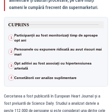
alimentare și băuturi procesate, pe care mulți
oameni le cumpără frecvent din supermarketuri.
CUPRINS
Participanții au fost monitorizați timp de aproape
1
opt ani
Persoanele cu expunere ridicată au avut riscuri mai
2
mari
Opt aditivi au fost asociați cu hipertensiunea
3
arterială
Cercetătorii cer analize suplimentare
4
Cercetarea a fost publicată în European Heart Journal și a
fost preluată de Science Daily. Studiul a analizat datele a
peste 112.000 de persoane și este considerat una dintre cele