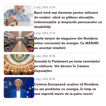
5 aug. 2026, 15:03
Banii intră mai devreme pentru milioane
de români: când se plătesc alocațiile,
indemnizațiile și drepturile persoanelor cu
dizabilități
5 aug. 2026, 10:29
Marile lanțuri de magazine din România
reduc consumul de energie. Ce MĂSURI
au anunțat retailerii
5 aug. 2026, 09:46
Scandal în Parlament pe tema centralelor
pe cărbune. Vot decisiv în Camera
Deputaților
5 aug. 2026, 09:42
Comisia Europeană susține că România
nu are probleme cu energia, în timp ce
țara importă masiv de la patru vecini