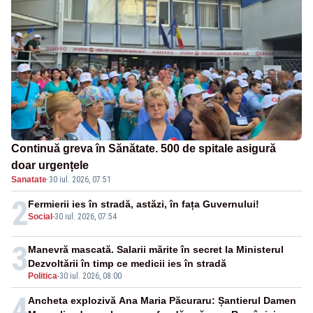
Continuă greva în Sănătate. 500 de spitale asigură
doar urgențele
Sanatate
·
30 iul. 2026, 07:51
2
Fermierii ies în stradă, astăzi, în fața Guvernului!
Social
-
30 iul. 2026, 07:54
3
Manevră mascată. Salarii mărite în secret la Ministerul
Dezvoltării în timp ce medicii ies în stradă
Politica
-
30 iul. 2026, 08:00
4
Ancheta explozivă Ana Maria Păcuraru: Șantierul Damen