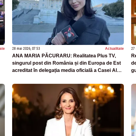
ate
28 mai 2026, 07:53
Actualitate
27 
ANA MARIA PĂCURARU: Realitatea Plus TV,
Re
singurul post din România și din Europa de Est
de
acreditat în delegația media oficială a Casei Albe
gu
pentru Summit-ul G7