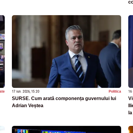
c
ate
17 iun. 2026, 15:20
Politica
16 
SURSE. Cum arată componența guvernului lui
Vi
Adrian Veștea
Il
la