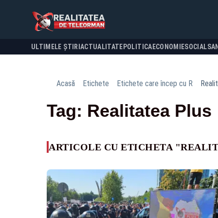
ULTIMELE ȘTIRI
ACTUALITATE
POLITICA
ECONOMIE
SOCIAL
SA
Acasă
Etichete
Etichete care încep cu R
Reali
Tag: Realitatea Plus
ARTICOLE CU ETICHETA "REALIT