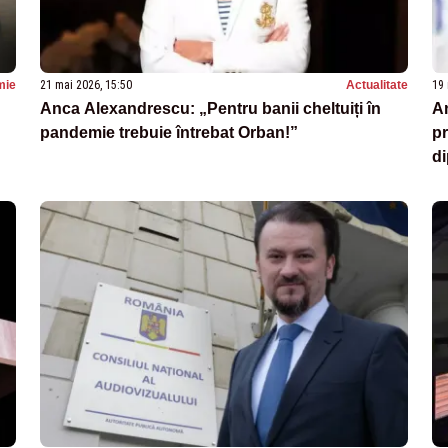
mie
21 mai 2026, 15:50
Actualitate
19 
Anca Alexandrescu: „Pentru banii cheltuiți în
An
pandemie trebuie întrebat Orban!”
pr
di