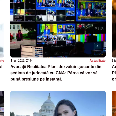
ate
4 iun. 2026, 07:54
Actualitate
3 i
al
Avocații Realitatea Plus, dezvăluiri șocante din
An
ședința de judecată cu CNA: Părea că vor să
PL
pună presiune pe instanță
or