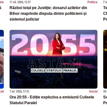
ate
11 iul. 2026, 12:37
Politica
7 i
ă
Război total pe Justiție: dosarul azilelor din
Te
Bihor reaprinde disputa dintre politicieni și
CN
sistemul judiciar
Pr
c
ial
1 iul. 2026, 17:51
Social
30 
Ora 20:55 - Ediție exploziva a emisiunii Culisele
Su
Statului Paralel
Po