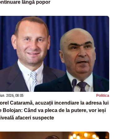
ontinuare lângă popor
iun. 2026, 08:05
Politica
orel Cataramă, acuzații incendiare la adresa lui
ie Bolojan: Când va pleca de la putere, vor ieși
 iveală afaceri suspecte