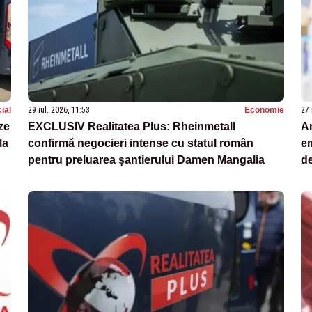
ial
29 iul. 2026, 11:53
Economie
27 
ze
EXCLUSIV Realitatea Plus: Rheinmetall
An
la
confirmă negocieri intense cu statul român
em
pentru preluarea șantierului Damen Mangalia
de