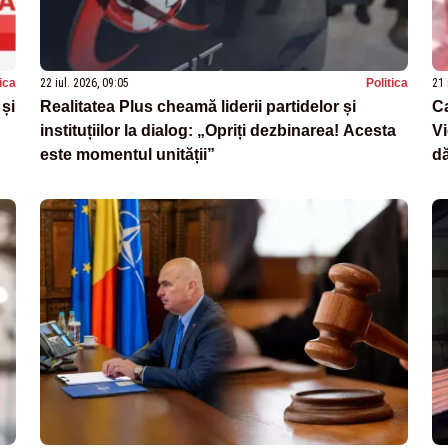
tica
22 iul. 2026, 09:05
Politica
21 
 și
Realitatea Plus cheamă liderii partidelor și
C
instituțiilor la dialog: „Opriți dezbinarea! Acesta
Vi
este momentul unității”
d