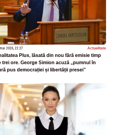
mai 2026, 22:27
Actualitate
alitatea Plus, lăsată din nou fără emisie timp
 trei ore. George Simion acuză „pumnul în
ră pus democrației și libertății presei”