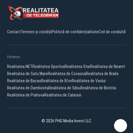
Contact
Termeni și condiții
Politică de confidențialitate
Cod de conduită
Parteneri:
Realitatea.NET
Realitatea Sportiva
Realitatea Star
Realitatea de Neamt
Realitatea de Satu Mare
Realitatea de Covasna
Realitatea de Braila
Realitatea de Bacau
Realitatea de Ilfov
Realitatea de Vaslui
Realitatea de Dambovita
Realitatea de Sibiu
Realitatea de Bistrita
Realitatea de Prahova
Realitatea de Calarasi
© 2026 PHG Media Invest LLC
Facebook
YouTube