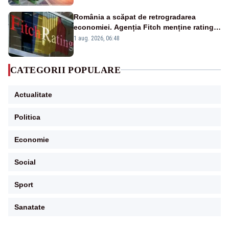
România a scăpat de retrogradarea
economiei. Agenția Fitch menține ratingul
„BBB-” cu perspectivă negativă
1 aug. 2026, 06:48
CATEGORII POPULARE
Actualitate
Politica
Economie
Social
Sport
Sanatate