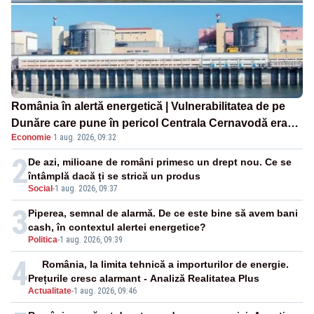
România în alertă energetică | Vulnerabilitatea de pe
Dunăre care pune în pericol Centrala Cernavodă era
Economie
·
1 aug. 2026, 09:32
cunoscută de pe vremea lui Ceaușescu
2
De azi, milioane de români primesc un drept nou. Ce se
întâmplă dacă ți se strică un produs
Social
-
1 aug. 2026, 09:37
3
Piperea, semnal de alarmă. De ce este bine să avem bani
cash, în contextul alertei energetice?
Politica
-
1 aug. 2026, 09:39
4
România, la limita tehnică a importurilor de energie.
Prețurile cresc alarmant - Analiză Realitatea Plus
Actualitate
-
1 aug. 2026, 09:46