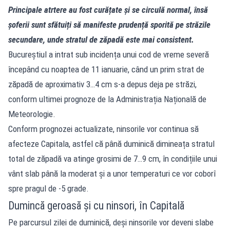
Principale atrtere au fost curățate și se circulă normal, însă
șoferii sunt sfătuiți să manifeste prudență sporită pe străzile
secundare, unde stratul de zăpadă este mai consistent.
Bucureștiul a intrat sub incidența unui cod de vreme severă
începând cu noaptea de 11 ianuarie, când un prim strat de
zăpadă de aproximativ 3…4 cm s-a depus deja pe străzi,
conform ultimei prognoze de la Administrația Națională de
Meteorologie.
Conform prognozei actualizate, ninsorile vor continua să
afecteze Capitala, astfel că până duminică dimineața stratul
total de zăpadă va atinge grosimi de 7…9 cm, în condițiile unui
vânt slab până la moderat și a unor temperaturi ce vor coborî
spre pragul de -5 grade.
Dumincă geroasă și cu ninsori, în Capitală
Pe parcursul zilei de duminică, deși ninsorile vor deveni slabe