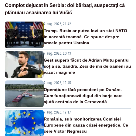
Complot dejucat în Serbia: doi bărbați, suspectați că
plănuiau asasinarea lui Vučić
7 aug. 2026, 21:42
Trump: Rusia ar putea lovi un stat NATO
în această toamnă. Ce spune despre
armele pentru Ucraina
7 aug. 2026, 20:43
Gest superb făcut de Adrian Mutu pentru
soția sa, Sandra. Zeci de mii de oameni au
văzut imaginile
7 aug. 2026, 19:45
Operațiune fără precedent pe Dunăre.
Cum funcționează digul din barje care
ajută centrala de la Cernavodă
7 aug. 2026, 19:17
România, sub monitorizarea Comisiei
Europene din cauza crizei energetice. Ce
cere Victor Negrescu