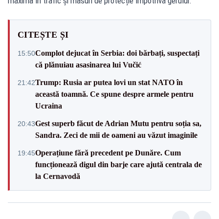
maximă în trafic și măsuri de protecție împotriva gerului.
CITEȘTE ȘI
Complot dejucat în Serbia: doi bărbați, suspectați
15:50
că plănuiau asasinarea lui Vučić
Trump: Rusia ar putea lovi un stat NATO în
21:42
această toamnă. Ce spune despre armele pentru
Ucraina
Gest superb făcut de Adrian Mutu pentru soția sa,
20:43
Sandra. Zeci de mii de oameni au văzut imaginile
Operațiune fără precedent pe Dunăre. Cum
19:45
funcționează digul din barje care ajută centrala de
la Cernavodă