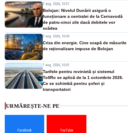
7 aug. 2026, 10:51
Bolojan: Nivelul Dunării asigură o
funcționare a centralei de la Cernavodă
de patru-cinci zile dacă debitele vor
scădea
7 aug. 2026, 10:43
Criza din energie. Cine scapă de măsurile
de raționalizare impuse de Bolojan
7 aug. 2026, 10:01
Tarifele pentru rovinietă și sistemul
TollRo se aplică de la 1 octombrie 2026.
Ce se schimbă pentru șoferi și
transportatori
URMĂREȘTE-NE PE
Facebook
YouTube