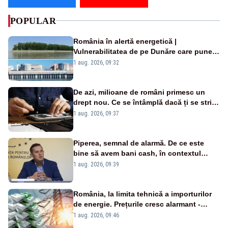
POPULAR
România în alertă energetică |
Vulnerabilitatea de pe Dunăre care pune
în pericol Centrala Cernavodă era
1 aug. 2026, 09:32
cunoscută de pe vremea lui Ceaușescu
De azi, milioane de români primesc un
drept nou. Ce se întâmplă dacă ți se strică
un produs
1 aug. 2026, 09:37
Piperea, semnal de alarmă. De ce este
bine să avem bani cash, în contextul
alertei energetice?
1 aug. 2026, 09:39
România, la limita tehnică a importurilor
de energie. Prețurile cresc alarmant -
Analiză Realitatea Plus
1 aug. 2026, 09:46