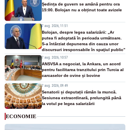
Ședința de guvern se amână pentru ora
15:00. Bolojan nu a obținut toate avizele
7 aug. 2026, 11:51
Bolojan, despre legea salarizării: „Ar
putea fi adoptată în perioada următoare.
S-a întârziat depunerea din cauza unor
discursuri iresponsabile în spaţiul public”
7 aug. 2026, 10:57
ANSVSA a negociat, la Ankara, un acord
pentru facilitarea tranzitului prin Turcia al
carcaselor de ovine și bovine
7 aug. 2026, 09:49
Senatorii și deputații rămân la muncă.
Sesiunea extraordinară, prelungită până
la votul pe legea salarizării
ECONOMIE