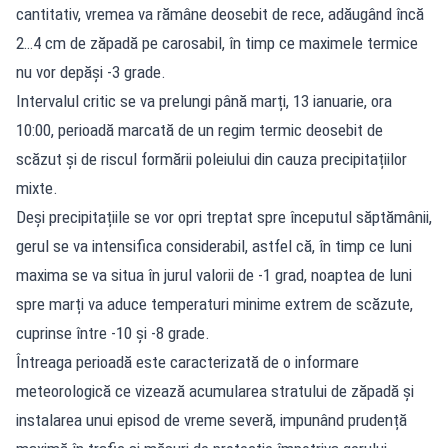
cantitativ, vremea va rămâne deosebit de rece, adăugând încă
2…4 cm de zăpadă pe carosabil, în timp ce maximele termice
nu vor depăși -3 grade.
Intervalul critic se va prelungi până marți, 13 ianuarie, ora
10:00, perioadă marcată de un regim termic deosebit de
scăzut și de riscul formării poleiului din cauza precipitațiilor
mixte.
Deși precipitațiile se vor opri treptat spre începutul săptămânii,
gerul se va intensifica considerabil, astfel că, în timp ce luni
maxima se va situa în jurul valorii de -1 grad, noaptea de luni
spre marți va aduce temperaturi minime extrem de scăzute,
cuprinse între -10 și -8 grade.
Întreaga perioadă este caracterizată de o informare
meteorologică ce vizează acumularea stratului de zăpadă și
instalarea unui episod de vreme severă, impunând prudență