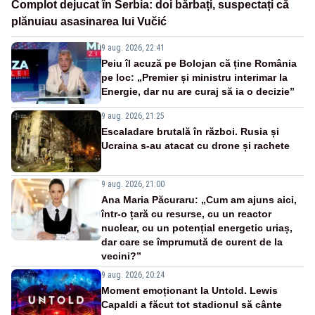
Complot dejucat în Serbia: doi bărbați, suspectați că
plănuiau asasinarea lui Vučić
9 aug. 2026, 22:41
Peiu îl acuză pe Bolojan că ține România
pe loc: „Premier și ministru interimar la
Energie, dar nu are curaj să ia o decizie”
9 aug. 2026, 21:25
Escaladare brutală în război. Rusia și
Ucraina s-au atacat cu drone și rachete
9 aug. 2026, 21:00
Ana Maria Păcuraru: „Cum am ajuns aici,
într-o țară cu resurse, cu un reactor
nuclear, cu un potențial energetic uriaș,
dar care se împrumută de curent de la
vecini?”
9 aug. 2026, 20:24
Moment emoționant la Untold. Lewis
Capaldi a făcut tot stadionul să cânte