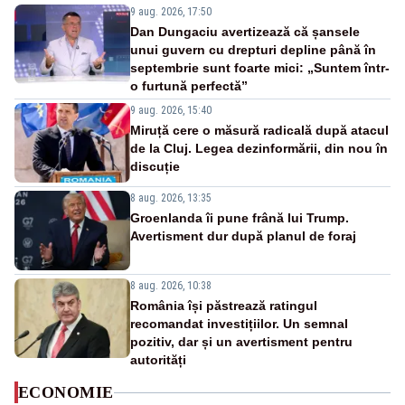
9 aug. 2026, 17:50
Dan Dungaciu avertizează că șansele
unui guvern cu drepturi depline până în
septembrie sunt foarte mici: „Suntem într-
o furtună perfectă”
9 aug. 2026, 15:40
Miruță cere o măsură radicală după atacul
de la Cluj. Legea dezinformării, din nou în
discuție
8 aug. 2026, 13:35
Groenlanda îi pune frână lui Trump.
Avertisment dur după planul de foraj
8 aug. 2026, 10:38
România își păstrează ratingul
recomandat investițiilor. Un semnal
pozitiv, dar și un avertisment pentru
autorități
ECONOMIE