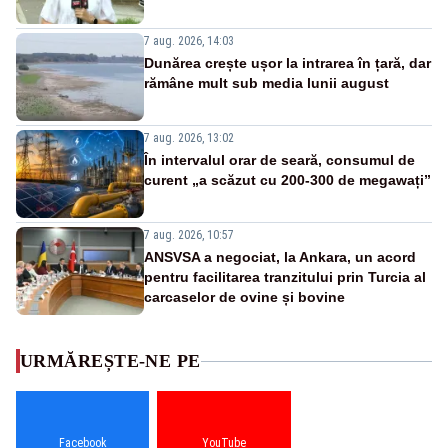
7 aug. 2026, 14:03
Dunărea crește ușor la intrarea în țară, dar
rămâne mult sub media lunii august
7 aug. 2026, 13:02
În intervalul orar de seară, consumul de
curent „a scăzut cu 200-300 de megawați”
7 aug. 2026, 10:57
ANSVSA a negociat, la Ankara, un acord
pentru facilitarea tranzitului prin Turcia al
carcaselor de ovine și bovine
URMĂREȘTE-NE PE
Facebook
YouTube