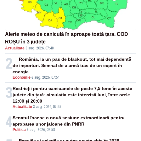
Alerte meteo de caniculă în aproape toată țara. COD
ROȘU în 3 județe
Actualitate
·
3 aug. 2026, 07:48
2
România, la un pas de blackout, tot mai dependentă
de importuri. Semnal de alarmă tras de un expert în
energie
Economie
-
3 aug. 2026, 07:51
3
Restricții pentru camioanele de peste 7,5 tone în aceste
județe din țară: circulația este interzisă luni, între orele
12:00 și 20:00
Actualitate
-
3 aug. 2026, 07:55
4
Senatul începe o nouă sesiune extraordinară pentru
aprobarea unor jaloane din PNRR
Politica
-
3 aug. 2026, 07:58
Pensiile și salariile ar putea crește abia în 2028