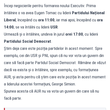
Încep negocierile pentru formarea noului Executiv. Prima
întâlnire o va avea Eugen Tomac cu liderii
Partidului Național
Liberal
, începând cu
ora 11:00
, iar mai apoi, începând cu
ora
14:00
, se va întâlni cu liderii
USR
.
Urmează și o întâlnire, undeva în jurul
orei 17:00
, cu liderii
Partidului Social Democrat
.
Știm deja care este poziția partidelor în acest moment. Spre
exemplu, cei din USR și PNL spun că nu vor vota un guvern din
care să facă parte Partidul Social Democrat. Rămâne de văzut
dacă va exista și o întâlnire, spre exemplu, cu formațiunea
AUR, și asta pentru că știm care este poziția în acest moment
a liderului acestei formațiuni, George Simion.
Spunea acesta că AUR nu va vota un guvern din care să nu
facă parte.