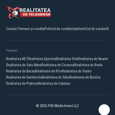
Contact
Termeni și condiții
Politică de confidențialitate
Cod de conduită
Parteneri:
Realitatea.NET
Realitatea Sportiva
Realitatea Star
Realitatea de Neamt
Realitatea de Satu Mare
Realitatea de Covasna
Realitatea de Braila
Realitatea de Bacau
Realitatea de Ilfov
Realitatea de Vaslui
Realitatea de Dambovita
Realitatea de Sibiu
Realitatea de Bistrita
Realitatea de Prahova
Realitatea de Calarasi
© 2026 PHG Media Invest LLC
Facebook
YouTube