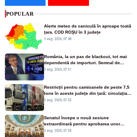
POPULAR
Alerte meteo de caniculă în aproape toată
țara. COD ROȘU în 3 județe
3 aug. 2026, 07:48
România, la un pas de blackout, tot mai
dependentă de importuri. Semnal de
alarmă tras de un expert în energie
3 aug. 2026, 07:51
Restricții pentru camioanele de peste 7,5
tone în aceste județe din țară: circulația
este interzisă luni, între orele 12:00 și
3 aug. 2026, 07:55
20:00
Senatul începe o nouă sesiune
extraordinară pentru aprobarea unor
jaloane din PNRR
3 aug. 2026, 07:58