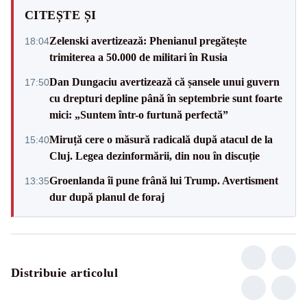
CITEȘTE ȘI
Zelenski avertizează: Phenianul pregătește
18:04
trimiterea a 50.000 de militari în Rusia
Dan Dungaciu avertizează că șansele unui guvern
17:50
cu drepturi depline până în septembrie sunt foarte
mici: „Suntem într-o furtună perfectă”
Miruță cere o măsură radicală după atacul de la
15:40
Cluj. Legea dezinformării, din nou în discuție
Groenlanda îi pune frână lui Trump. Avertisment
13:35
dur după planul de foraj
Distribuie articolul