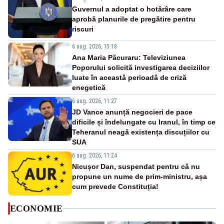
Guvernul a adoptat o hotărâre care
aprobă planurile de pregătire pentru
riscuri
6 aug. 2026, 15:18
Ana Maria Păcuraru: Televiziunea
Poporului solicită investigarea deciziilor
luate în această perioadă de criză
enegetică
6 aug. 2026, 11:27
JD Vance anunță negocieri de pace
dificile și îndelungate cu Iranul, în timp ce
Teheranul neagă existența discuțiilor cu
SUA
6 aug. 2026, 11:24
Nicușor Dan, suspendat pentru că nu
propune un nume de prim-ministru, așa
cum prevede Constituția!
ECONOMIE