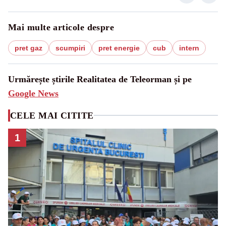
Mai multe articole despre
pret gaz
scumpiri
pret energie
cub
intern
Urmărește știrile Realitatea de Teleorman și pe
Google News
CELE MAI CITITE
1