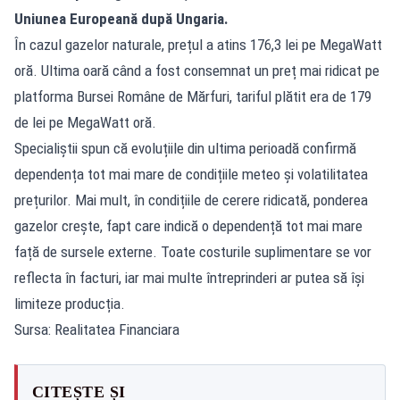
Uniunea Europeană după Ungaria.
În cazul gazelor naturale, prețul a atins 176,3 lei pe MegaWatt
oră. Ultima oară când a fost consemnat un preț mai ridicat pe
platforma Bursei Române de Mărfuri, tariful plătit era de 179
de lei pe MegaWatt oră.
Specialiștii spun că evoluțiile din ultima perioadă confirmă
dependența tot mai mare de condițiile meteo și volatilitatea
prețurilor. Mai mult, în condițiile de cerere ridicată, ponderea
gazelor crește, fapt care indică o dependență tot mai mare
față de sursele externe. Toate costurile suplimentare se vor
reflecta în facturi, iar mai multe întreprinderi ar putea să își
limiteze producția.
Sursa: Realitatea Financiara
CITEȘTE ȘI