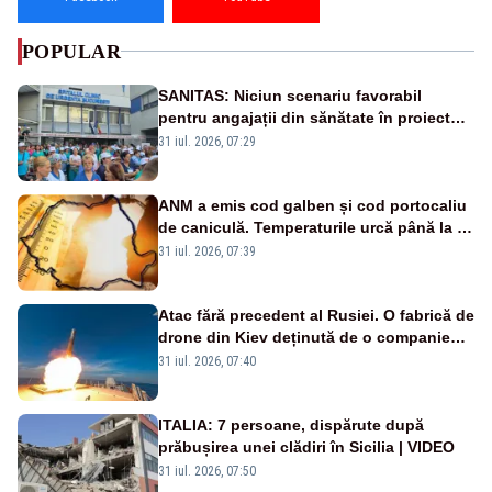
POPULAR
SANITAS: Niciun scenariu favorabil
pentru angajații din sănătate în proiectul
Legii salarizării
31 iul. 2026, 07:29
ANM a emis cod galben și cod portocaliu
de caniculă. Temperaturile urcă până la 38
de grade, iar nopțile devin tropicale
31 iul. 2026, 07:39
Atac fără precedent al Rusiei. O fabrică de
drone din Kiev deținută de o companie
americană, distrusă de o rachetă
31 iul. 2026, 07:40
rusească
ITALIA: 7 persoane, dispărute după
prăbușirea unei clădiri în Sicilia | VIDEO
31 iul. 2026, 07:50