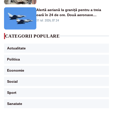
Alertă aeriană la graniță pentru a treia
oară în 24 de ore. Două aeronave
Eurofighter britanice au fost ridicate de la
31 iul. 2026, 07:24
sol
CATEGORII POPULARE
Actualitate
Politica
Economie
Social
Sport
Sanatate