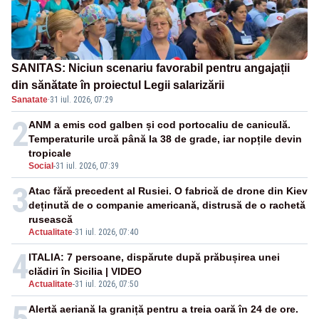
SANITAS: Niciun scenariu favorabil pentru angajații
din sănătate în proiectul Legii salarizării
Sanatate
·
31 iul. 2026, 07:29
2
ANM a emis cod galben și cod portocaliu de caniculă.
Temperaturile urcă până la 38 de grade, iar nopțile devin
tropicale
Social
-
31 iul. 2026, 07:39
3
Atac fără precedent al Rusiei. O fabrică de drone din Kiev
deținută de o companie americană, distrusă de o rachetă
rusească
Actualitate
-
31 iul. 2026, 07:40
4
ITALIA: 7 persoane, dispărute după prăbușirea unei
clădiri în Sicilia | VIDEO
Actualitate
-
31 iul. 2026, 07:50
5
Alertă aeriană la graniță pentru a treia oară în 24 de ore.