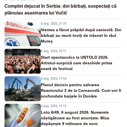
Complot dejucat în Serbia: doi bărbați, suspectați că
plănuiau asasinarea lui Vučić
6 aug. 2026, 21:39
Vremea a făcut prăpăd după caniculă. Doi
bărbați au murit loviți de trăsnet în râul
Mureș
6 aug. 2026, 20:17
Start spectaculos la UNTOLD 2026.
Artistul-surpriză care deschide prima
seară de festival
6 aug. 2026, 19:56
Planul decisiv pentru salvarea
Reactorului 2 de la Cernavodă. Cum vor fi
scufundate barjele în Dunăre
6 aug. 2026, 19:19
Loto 6/49, 6 august 2026. Numerele
câștigătoare au fost anunțate. Miza
depășește 9 milioane de euro