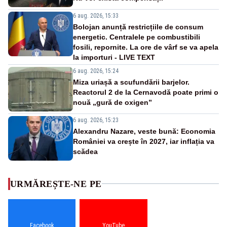
6 aug. 2026, 15:33
Bolojan anunță restricțiile de consum
energetic. Centralele pe combustibili
fosili, repornite. La ore de vârf se va apela
la importuri - LIVE TEXT
6 aug. 2026, 15:24
Miza uriașă a scufundării barjelor.
Reactorul 2 de la Cernavodă poate primi o
nouă „gură de oxigen”
6 aug. 2026, 15:23
Alexandru Nazare, veste bună: Economia
României va crește în 2027, iar inflația va
scădea
URMĂREȘTE-NE PE
Facebook
YouTube