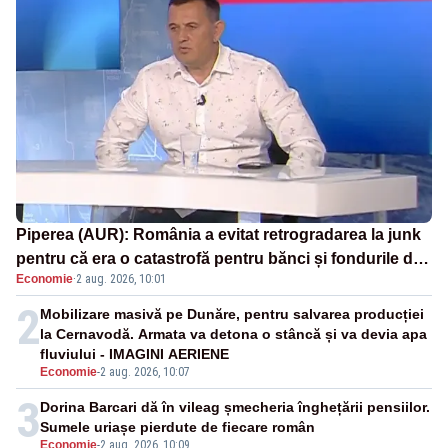
Piperea (AUR): România a evitat retrogradarea la junk
pentru că era o catastrofă pentru bănci și fondurile de
Economie
·
2 aug. 2026, 10:01
pensii
2
Mobilizare masivă pe Dunăre, pentru salvarea producției
la Cernavodă. Armata va detona o stâncă și va devia apa
fluviului - IMAGINI AERIENE
Economie
-
2 aug. 2026, 10:07
3
Dorina Barcari dă în vileag șmecheria înghețării pensiilor.
Sumele uriașe pierdute de fiecare român
Economie
-
2 aug. 2026, 10:09