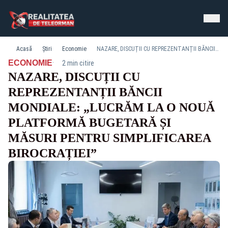
Acasă
Știri
Economie
NAZARE, DISCUȚII CU REPREZENTANȚII BĂNCII MONDIALE: „LUCRĂM LA O NOUĂ PLATFORMĂ BUGETARĂ ȘI MĂSURI PENTRU SIMPLIFICAREA BIROCRAȚIEI”
·
ECONOMIE
2 min citire
NAZARE, DISCUȚII CU
REPREZENTANȚII BĂNCII
MONDIALE: „LUCRĂM LA O NOUĂ
PLATFORMĂ BUGETARĂ ȘI
MĂSURI PENTRU SIMPLIFICAREA
BIROCRAȚIEI”