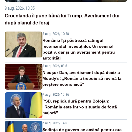
8 aug. 2026, 13:35
Groenlanda îi pune frână lui Trump. Avertisment dur
după planul de foraj
8 aug. 2026, 10:38
România își păstrează ratingul
recomandat investițiilor. Un semnal
pozitiv, dar și un avertisment pentru
autorități
8 aug. 2026, 08:51
Nicușor Dan, avertisment după decizia
Moody’s: „România trebuie să revină la
creștere economică”
7 aug. 2026, 15:26
PSD, replică dură pentru Bolojan:
„România este într-o situație de forță
majoră”
7 aug. 2026, 14:51
Ședința de guvern se amână pentru ora