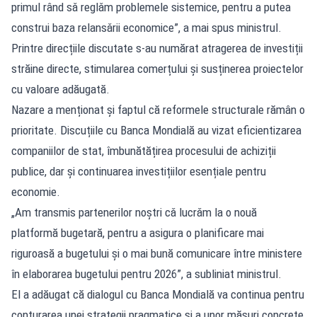
primul rând sǎ reglǎm problemele sistemice, pentru a putea
construi baza relansǎrii economice”, a mai spus ministrul.
Printre direcțiile discutate s-au numărat atragerea de investiții
străine directe, stimularea comerțului și susținerea proiectelor
cu valoare adăugată.
Nazare a menționat și faptul că reformele structurale rămân o
prioritate. Discuțiile cu Banca Mondială au vizat eficientizarea
companiilor de stat, îmbunătățirea procesului de achiziții
publice, dar și continuarea investițiilor esențiale pentru
economie.
„Am transmis partenerilor noştri cǎ lucrǎm la o nouă
platformă bugetară, pentru a asigura o planificare mai
riguroasă a bugetului şi o mai bună comunicare între ministere
în elaborarea bugetului pentru 2026”, a subliniat ministrul.
El a adăugat că dialogul cu Banca Mondială va continua pentru
conturarea unei strategii pragmatice și a unor măsuri concrete