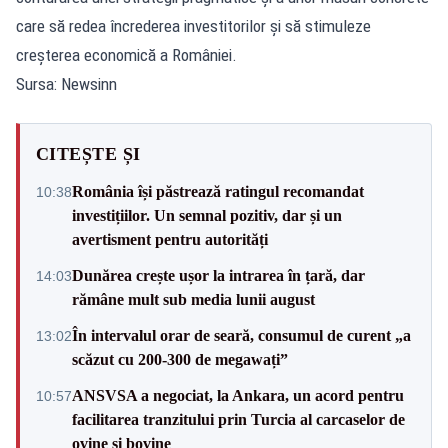
care să redea încrederea investitorilor și să stimuleze
creșterea economică a României.
Sursa: Newsinn
CITEȘTE ȘI
România își păstrează ratingul recomandat
10:38
investițiilor. Un semnal pozitiv, dar și un
avertisment pentru autorități
Dunărea crește ușor la intrarea în țară, dar
14:03
rămâne mult sub media lunii august
În intervalul orar de seară, consumul de curent „a
13:02
scăzut cu 200-300 de megawați”
ANSVSA a negociat, la Ankara, un acord pentru
10:57
facilitarea tranzitului prin Turcia al carcaselor de
ovine și bovine