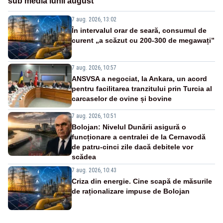
sub media lunii august
7 aug. 2026, 13:02
În intervalul orar de seară, consumul de
curent „a scăzut cu 200-300 de megawați”
7 aug. 2026, 10:57
ANSVSA a negociat, la Ankara, un acord
pentru facilitarea tranzitului prin Turcia al
carcaselor de ovine și bovine
7 aug. 2026, 10:51
Bolojan: Nivelul Dunării asigură o
funcționare a centralei de la Cernavodă
de patru-cinci zile dacă debitele vor
scădea
7 aug. 2026, 10:43
Criza din energie. Cine scapă de măsurile
de raționalizare impuse de Bolojan