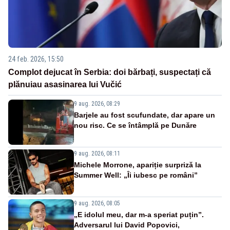
24 feb. 2026, 15:50
Complot dejucat în Serbia: doi bărbați, suspectați că
plănuiau asasinarea lui Vučić
9 aug. 2026, 08:29
Barjele au fost scufundate, dar apare un
nou risc. Ce se întâmplă pe Dunăre
9 aug. 2026, 08:11
Michele Morrone, apariție surpriză la
Summer Well: „Îi iubesc pe români”
9 aug. 2026, 08:05
„E idolul meu, dar m-a speriat puțin”.
Adversarul lui David Popovici,