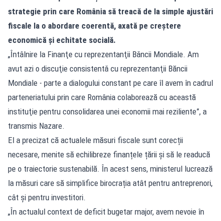
strategie prin care România să treacă de la simple ajustări
fiscale la o abordare coerentă, axată pe creștere
economică și echitate socială.
„Întâlnire la Finanţe cu reprezentanţii Bǎncii Mondiale. Am
avut azi o discuţie consistentǎ cu reprezentanţii Băncii
Mondiale - parte a dialogului constant pe care îl avem în cadrul
parteneriatului prin care România colaborează cu această
instituţie pentru consolidarea unei economii mai reziliente”, a
transmis Nazare.
El a precizat că actualele măsuri fiscale sunt corecții
necesare, menite să echilibreze finanțele țării și să le readucă
pe o traiectorie sustenabilă. În acest sens, ministerul lucrează
la măsuri care să simplifice birocrația atât pentru antreprenori,
cât și pentru investitori.
„În actualul context de deficit bugetar major, avem nevoie în