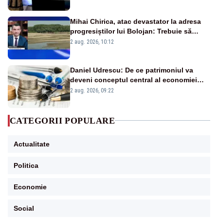
Mihai Chirica, atac devastator la adresa
progresiștilor lui Bolojan: Trebuie să
protejăm și natura, dar nu șținem omaneii
2 aug. 2026, 10:12
în stare permanentă de alertă
Daniel Udrescu: De ce patrimoniul va
deveni conceptul central al economiei
viitoare?
2 aug. 2026, 09:22
CATEGORII POPULARE
Actualitate
Politica
Economie
Social