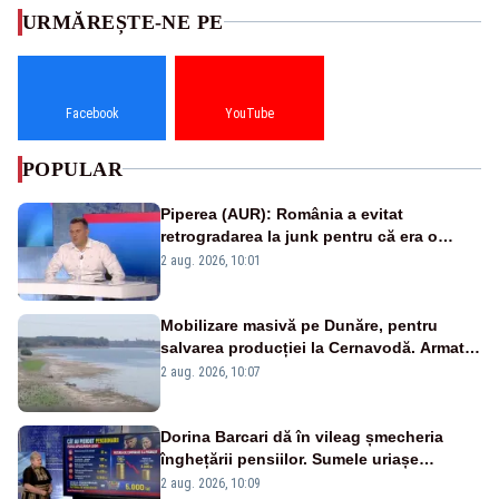
URMĂREȘTE-NE PE
Facebook
YouTube
POPULAR
Piperea (AUR): România a evitat
retrogradarea la junk pentru că era o
catastrofă pentru bănci și fondurile de
2 aug. 2026, 10:01
pensii
Mobilizare masivă pe Dunăre, pentru
salvarea producției la Cernavodă. Armata
va detona o stâncă și va devia apa
2 aug. 2026, 10:07
fluviului - IMAGINI AERIENE
Dorina Barcari dă în vileag șmecheria
înghețării pensiilor. Sumele uriașe
pierdute de fiecare român
2 aug. 2026, 10:09