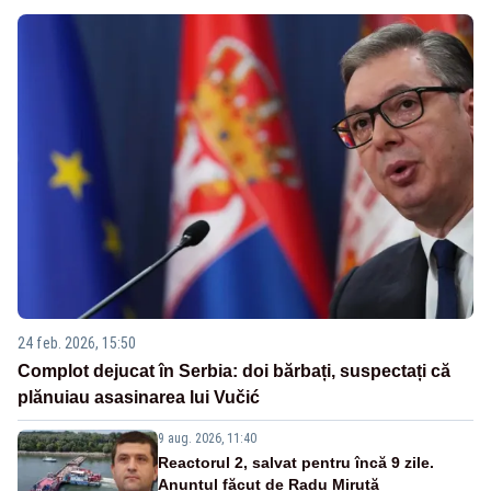
24 feb. 2026, 15:50
Complot dejucat în Serbia: doi bărbați, suspectați că
plănuiau asasinarea lui Vučić
9 aug. 2026, 11:40
Reactorul 2, salvat pentru încă 9 zile.
Anunțul făcut de Radu Miruță