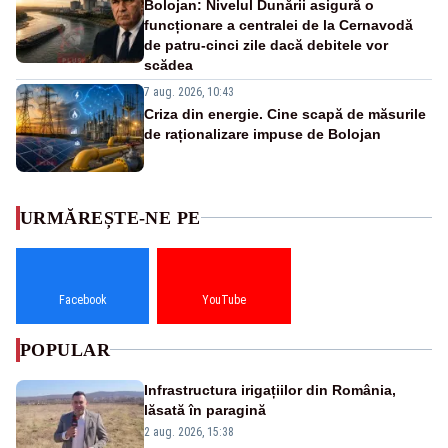
Bolojan: Nivelul Dunării asigură o
funcționare a centralei de la Cernavodă
de patru-cinci zile dacă debitele vor
scădea
7 aug. 2026, 10:43
Criza din energie. Cine scapă de măsurile
de raționalizare impuse de Bolojan
URMĂREȘTE-NE PE
Facebook
YouTube
POPULAR
Infrastructura irigațiilor din România,
lăsată în paragină
2 aug. 2026, 15:38