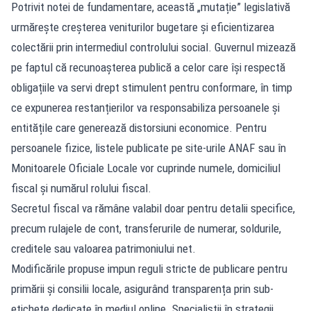
Potrivit notei de fundamentare, această „mutație” legislativă
urmărește creșterea veniturilor bugetare și eficientizarea
colectării prin intermediul controlului social. Guvernul mizează
pe faptul că recunoașterea publică a celor care își respectă
obligațiile va servi drept stimulent pentru conformare, în timp
ce expunerea restanțierilor va responsabiliza persoanele și
entitățile care generează distorsiuni economice. Pentru
persoanele fizice, listele publicate pe site-urile ANAF sau în
Monitoarele Oficiale Locale vor cuprinde numele, domiciliul
fiscal și numărul rolului fiscal.
Secretul fiscal va rămâne valabil doar pentru detalii specifice,
precum rulajele de cont, transferurile de numerar, soldurile,
creditele sau valoarea patrimoniului net.
Modificările propuse impun reguli stricte de publicare pentru
primării și consilii locale, asigurând transparența prin sub-
etichete dedicate în mediul online. Specialiștii în strategii