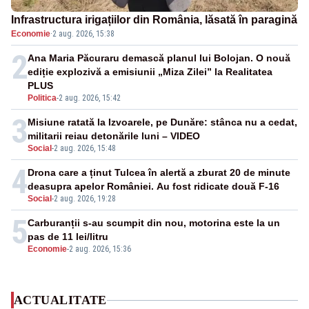
Infrastructura irigațiilor din România, lăsată în paragină
Economie
·
2 aug. 2026, 15:38
2
Ana Maria Păcuraru demască planul lui Bolojan. O nouă
ediție explozivă a emisiunii „Miza Zilei” la Realitatea
PLUS
Politica
-
2 aug. 2026, 15:42
3
Misiune ratată la Izvoarele, pe Dunăre: stânca nu a cedat,
militarii reiau detonările luni – VIDEO
Social
-
2 aug. 2026, 15:48
4
Drona care a ținut Tulcea în alertă a zburat 20 de minute
deasupra apelor României. Au fost ridicate două F-16
Social
-
2 aug. 2026, 19:28
5
Carburanții s-au scumpit din nou, motorina este la un
pas de 11 lei/litru
Economie
-
2 aug. 2026, 15:36
ACTUALITATE