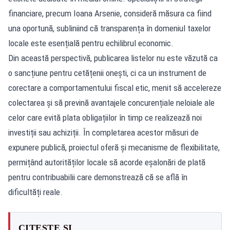
financiare, precum Ioana Arsenie, consideră măsura ca fiind
una oportună, subliniind că transparența în domeniul taxelor
locale este esențială pentru echilibrul economic.
Din această perspectivă, publicarea listelor nu este văzută ca
o sancțiune pentru cetățenii onești, ci ca un instrument de
corectare a comportamentului fiscal etic, menit să accelereze
colectarea și să prevină avantajele concurențiale neloiale ale
celor care evită plata obligațiilor în timp ce realizează noi
investiții sau achiziții. În completarea acestor măsuri de
expunere publică, proiectul oferă și mecanisme de flexibilitate,
permițând autorităților locale să acorde eșalonări de plată
pentru contribuabilii care demonstrează că se află în
dificultăți reale.
CITEȘTE ȘI