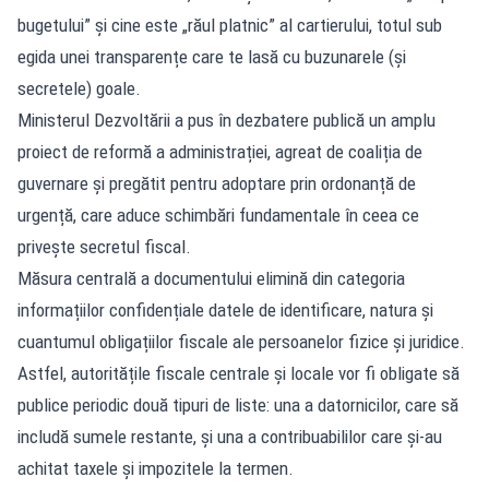
bugetului” și cine este „răul platnic” al cartierului, totul sub
egida unei transparențe care te lasă cu buzunarele (și
secretele) goale.
Ministerul Dezvoltării a pus în dezbatere publică un amplu
proiect de reformă a administrației, agreat de coaliția de
guvernare și pregătit pentru adoptare prin ordonanță de
urgență, care aduce schimbări fundamentale în ceea ce
privește secretul fiscal.
Măsura centrală a documentului elimină din categoria
informațiilor confidențiale datele de identificare, natura și
cuantumul obligațiilor fiscale ale persoanelor fizice și juridice.
Astfel, autoritățile fiscale centrale și locale vor fi obligate să
publice periodic două tipuri de liste: una a datornicilor, care să
includă sumele restante, și una a contribuabililor care și-au
achitat taxele și impozitele la termen.