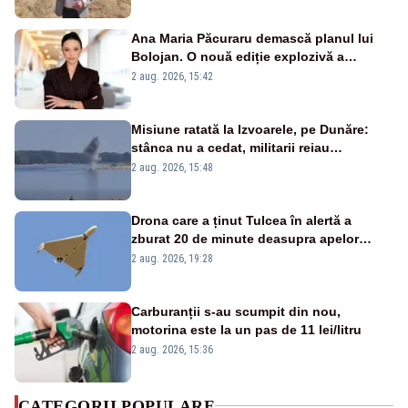
Ana Maria Păcuraru demască planul lui
Bolojan. O nouă ediție explozivă a
emisiunii „Miza Zilei” la Realitatea PLUS
2 aug. 2026, 15:42
Misiune ratată la Izvoarele, pe Dunăre:
stânca nu a cedat, militarii reiau
detonările luni – VIDEO
2 aug. 2026, 15:48
Drona care a ținut Tulcea în alertă a
zburat 20 de minute deasupra apelor
României. Au fost ridicate două F-16
2 aug. 2026, 19:28
Carburanții s-au scumpit din nou,
motorina este la un pas de 11 lei/litru
2 aug. 2026, 15:36
CATEGORII POPULARE