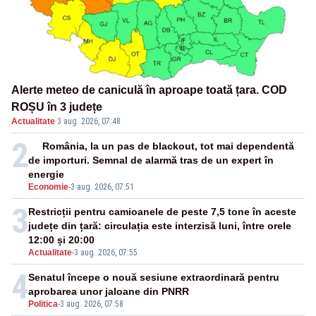
Alerte meteo de caniculă în aproape toată țara. COD
ROȘU în 3 județe
Actualitate
·
3 aug. 2026, 07:48
2
România, la un pas de blackout, tot mai dependentă
de importuri. Semnal de alarmă tras de un expert în
energie
Economie
-
3 aug. 2026, 07:51
3
Restricții pentru camioanele de peste 7,5 tone în aceste
județe din țară: circulația este interzisă luni, între orele
12:00 și 20:00
Actualitate
-
3 aug. 2026, 07:55
4
Senatul începe o nouă sesiune extraordinară pentru
aprobarea unor jaloane din PNRR
Politica
-
3 aug. 2026, 07:58