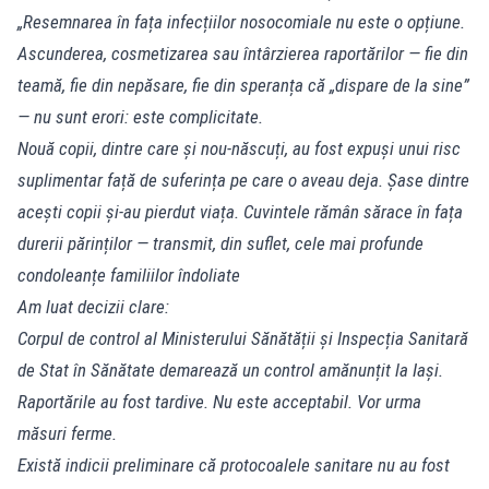
„Resemnarea în fața infecțiilor nosocomiale nu este o opțiune.
Ascunderea, cosmetizarea sau întârzierea raportărilor — fie din
teamă, fie din nepăsare, fie din speranța că „dispare de la sine”
— nu sunt erori: este complicitate.
Nouă copii, dintre care și nou-născuți, au fost expuși unui risc
suplimentar față de suferința pe care o aveau deja. Șase dintre
acești copii și-au pierdut viața. Cuvintele rămân sărace în fața
durerii părinților — transmit, din suflet, cele mai profunde
condoleanțe familiilor îndoliate
Am luat decizii clare:
Corpul de control al Ministerului Sănătății și Inspecția Sanitară
de Stat în Sănătate demarează un control amănunțit la Iași.
Raportările au fost tardive. Nu este acceptabil. Vor urma
măsuri ferme.
Există indicii preliminare că protocoalele sanitare nu au fost