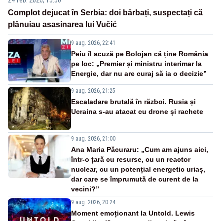
Complot dejucat în Serbia: doi bărbați, suspectați că
plănuiau asasinarea lui Vučić
9 aug. 2026, 22:41
Peiu îl acuză pe Bolojan că ține România
pe loc: „Premier și ministru interimar la
Energie, dar nu are curaj să ia o decizie”
9 aug. 2026, 21:25
Escaladare brutală în război. Rusia și
Ucraina s-au atacat cu drone și rachete
9 aug. 2026, 21:00
Ana Maria Păcuraru: „Cum am ajuns aici,
într-o țară cu resurse, cu un reactor
nuclear, cu un potențial energetic uriaș,
dar care se împrumută de curent de la
vecini?”
9 aug. 2026, 20:24
Moment emoționant la Untold. Lewis