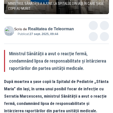
MINISTRUL SĂNĂTĂȚII A AJUNS LA SPITALUL DIN IAȘI ÎN CARE ȘASE
COPII AU MURIT
Realitatea de Teleorman
Scris de
Publicat:
27 sept. 2025, 09:44
Ministrul Sănătății a avut o reacție fermă,
condamnând lipsa de responsabilitate și întârzierea
raportărilor din partea unității medicale.
După moartea a șase copii la Spitalul de Pediatrie „Sfânta
Maria” din Iași, în urma unui posibil focar de infecție cu
Serratia Marcescens, ministrul Sănătății a avut o reacție
fermă, condamnând lipsa de responsabilitate și
întârzierea raportărilor din partea unității medicale.