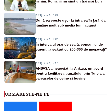
minim. Românii nu simt un trai mai bun
7 aug. 2026, 14:03
Dunărea crește ușor la intrarea în țară, dar
rămâne mult sub media lunii august
7 aug. 2026, 13:02
În intervalul orar de seară, consumul de
curent „a scăzut cu 200-300 de megawați”
7 aug. 2026, 10:57
ANSVSA a negociat, la Ankara, un acord
pentru facilitarea tranzitului prin Turcia al
carcaselor de ovine și bovine
URMĂREȘTE-NE PE