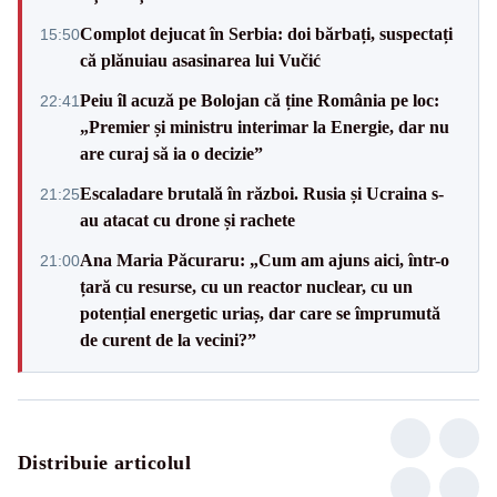
Complot dejucat în Serbia: doi bărbați, suspectați
15:50
că plănuiau asasinarea lui Vučić
Peiu îl acuză pe Bolojan că ține România pe loc:
22:41
„Premier și ministru interimar la Energie, dar nu
are curaj să ia o decizie”
Escaladare brutală în război. Rusia și Ucraina s-
21:25
au atacat cu drone și rachete
Ana Maria Păcuraru: „Cum am ajuns aici, într-o
21:00
țară cu resurse, cu un reactor nuclear, cu un
potențial energetic uriaș, dar care se împrumută
de curent de la vecini?”
Distribuie articolul