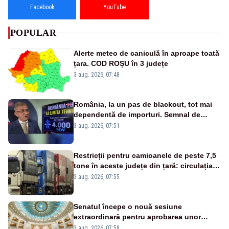
Facebook
YouTube
POPULAR
Alerte meteo de caniculă în aproape toată
țara. COD ROȘU în 3 județe
3 aug. 2026, 07:48
România, la un pas de blackout, tot mai
dependentă de importuri. Semnal de
alarmă tras de un expert în energie
3 aug. 2026, 07:51
Restricții pentru camioanele de peste 7,5
tone în aceste județe din țară: circulația
este interzisă luni, între orele 12:00 și
3 aug. 2026, 07:55
20:00
Senatul începe o nouă sesiune
extraordinară pentru aprobarea unor
jaloane din PNRR
3 aug. 2026, 07:58