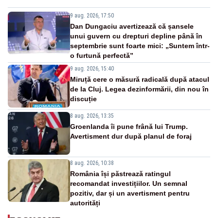
9 aug. 2026, 17:50
Dan Dungaciu avertizează că șansele
unui guvern cu drepturi depline până în
septembrie sunt foarte mici: „Suntem într-
o furtună perfectă”
9 aug. 2026, 15:40
Miruță cere o măsură radicală după atacul
de la Cluj. Legea dezinformării, din nou în
discuție
8 aug. 2026, 13:35
Groenlanda îi pune frână lui Trump.
Avertisment dur după planul de foraj
8 aug. 2026, 10:38
România își păstrează ratingul
recomandat investițiilor. Un semnal
pozitiv, dar și un avertisment pentru
autorități