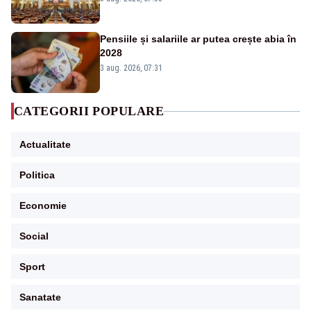
Pensiile și salariile ar putea crește abia în
2028
3 aug. 2026, 07:31
CATEGORII POPULARE
Actualitate
Politica
Economie
Social
Sport
Sanatate