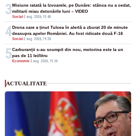
3
Misiune ratată la Izvoarele, pe Dunăre: stânca nu a cedat,
militarii reiau detonările luni – VIDEO
Social
-
2 aug. 2026, 15:48
4
Drona care a ținut Tulcea în alertă a zburat 20 de minute
deasupra apelor României. Au fost ridicate două F-16
Social
-
2 aug. 2026, 19:28
5
Carburanții s-au scumpit din nou, motorina este la un
pas de 11 lei/litru
Economie
-
2 aug. 2026, 15:36
ACTUALITATE