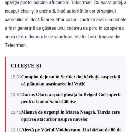
apariția pestei porcine africane în Teleorman. Cu acest prilej, a
început chiar și o anchetă, însă autoritățile cer și sprijinul
oamenilor în identificarea altor cazuri. Ipoteza mâinii criminale
a fost generată de găsirea unui cadavru de porc în apropierea
unuia dintre domeniile de vânătoare ale lui Liviu Dragnea din
Teleorman.
CITEȘTE ȘI
Complot dejucat în Serbia: doi bărbați, suspectați
15:50
că plănuiau asasinarea lui Vučić
Darius Olaru a spart gheața în Belgia! Gol superb
13:37
pentru Union Saint-Gilloise
Măsură de urgență în Marea Neagră. Turcia cere
12:45
oprirea atacurilor asupra navelor
Alertă pe Vârful Moldoveanu. Un bărbat de 80 de
12:16