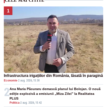
CELE MAI CITITE
1
Infrastructura irigațiilor din România, lăsată în paragină
Economie
·
2 aug. 2026, 15:38
2
Ana Maria Păcuraru demască planul lui Bolojan. O nouă
ediție explozivă a emisiunii „Miza Zilei” la Realitatea
PLUS
Politica
-
2 aug. 2026, 15:42