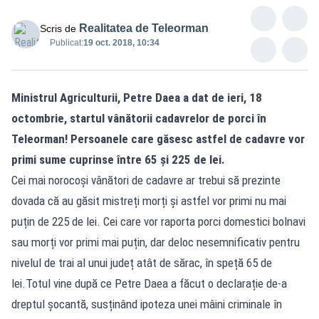
Realitatea de Teleorman
Scris de
Publicat:
19 oct. 2018, 10:34
Ministrul Agriculturii, Petre Daea a dat de ieri, 18
octombrie, startul vânătorii cadavrelor de porci în
Teleorman! Persoanele care găsesc astfel de cadavre vor
primi sume cuprinse între 65 și 225 de lei.
Cei mai norocoși vânători de cadavre ar trebui să prezinte
dovada că au găsit mistreți morți și astfel vor primi nu mai
puțin de 225 de lei. Cei care vor raporta porci domestici bolnavi
sau morți vor primi mai puțin, dar deloc nesemnificativ pentru
nivelul de trai al unui județ atât de sărac, în speță 65 de
lei.Totul vine după ce Petre Daea a făcut o declarație de-a
dreptul șocantă, susținând ipoteza unei mâini criminale în