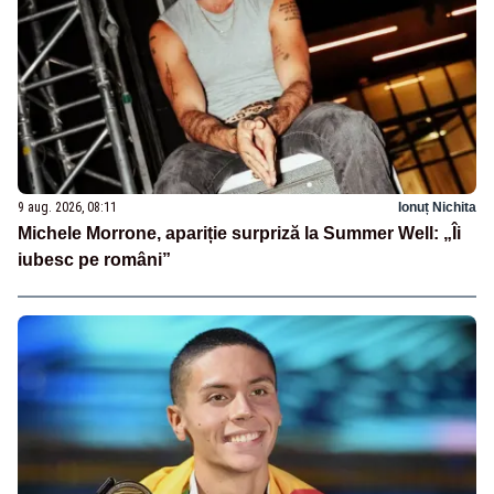
9 aug. 2026, 08:11
Ionuț Nichita
Michele Morrone, apariție surpriză la Summer Well: „Îi
iubesc pe români”