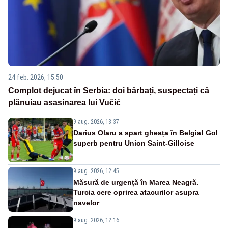
24 feb. 2026, 15:50
Complot dejucat în Serbia: doi bărbați, suspectați că
plănuiau asasinarea lui Vučić
9 aug. 2026, 13:37
Darius Olaru a spart gheața în Belgia! Gol
superb pentru Union Saint-Gilloise
9 aug. 2026, 12:45
Măsură de urgență în Marea Neagră.
Turcia cere oprirea atacurilor asupra
navelor
9 aug. 2026, 12:16