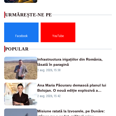
URMĂREȘTE-NE PE
Facebook
YouTube
POPULAR
Infrastructura irigațiilor din România,
lăsată în paragină
2 aug. 2026, 15:38
Ana Maria Păcuraru demască planul lui
Bolojan. O nouă ediție explozivă a
emisiunii „Miza Zilei” la Realitatea PLUS
2 aug. 2026, 15:42
Misiune ratată la Izvoarele, pe Dunăre: