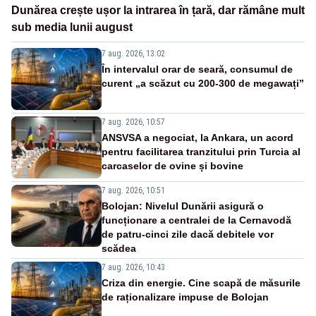
Dunărea crește ușor la intrarea în țară, dar rămâne mult
sub media lunii august
7 aug. 2026, 13:02
În intervalul orar de seară, consumul de
curent „a scăzut cu 200-300 de megawați”
7 aug. 2026, 10:57
ANSVSA a negociat, la Ankara, un acord
pentru facilitarea tranzitului prin Turcia al
carcaselor de ovine și bovine
7 aug. 2026, 10:51
Bolojan: Nivelul Dunării asigură o
funcționare a centralei de la Cernavodă
de patru-cinci zile dacă debitele vor
scădea
7 aug. 2026, 10:43
Criza din energie. Cine scapă de măsurile
de raționalizare impuse de Bolojan