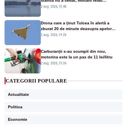
stânca nu a cedat, militarii reiau
detonările luni – VIDEO
2 aug. 2026, 15:48
Drona care a ținut Tulcea în alertă a
zburat 20 de minute deasupra apelor
României. Au fost ridicate două F-16
2 aug. 2026, 19:28
Carburanții s-au scumpit din nou,
motorina este la un pas de 11 lei/litru
2 aug. 2026, 15:36
CATEGORII POPULARE
Actualitate
Politica
Economie