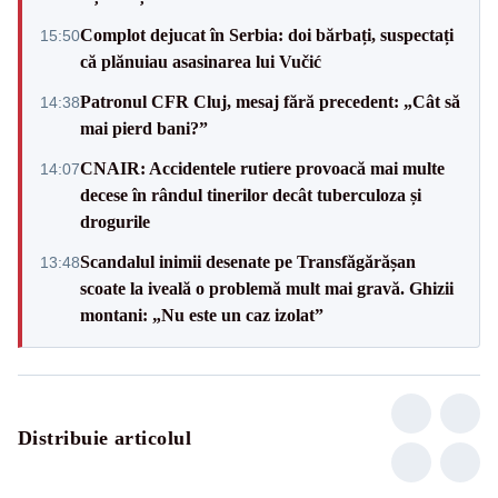
Complot dejucat în Serbia: doi bărbați, suspectați
15:50
că plănuiau asasinarea lui Vučić
Patronul CFR Cluj, mesaj fără precedent: „Cât să
14:38
mai pierd bani?”
CNAIR: Accidentele rutiere provoacă mai multe
14:07
decese în rândul tinerilor decât tuberculoza și
drogurile
Scandalul inimii desenate pe Transfăgărășan
13:48
scoate la iveală o problemă mult mai gravă. Ghizii
montani: „Nu este un caz izolat”
Distribuie articolul