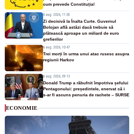
cum prevede Constituția!
6 aug. 2026, 11:05
Zi decisivă la Înalta Curte. Guvernul
Bolojan află astăzi dacă trebuie să
plătească aproape un miliard de euro
grefierilor
6 aug. 2026, 10:47
Trei morți în urma unui atac rusesc asupra
regiunii Harkov
6 aug. 2026, 09:13
Donald Trump a răbufnit împotriva șefului
Pentagonului: președintele, enervat că i
s-ar fi ascuns penuria de rachete – SURSE
ECONOMIE