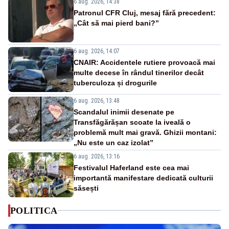
6 aug. 2026, 14:38
Patronul CFR Cluj, mesaj fără precedent:
„Cât să mai pierd bani?”
6 aug. 2026, 14:07
CNAIR: Accidentele rutiere provoacă mai
multe decese în rândul tinerilor decât
tuberculoza și drogurile
6 aug. 2026, 13:48
Scandalul inimii desenate pe
Transfăgărășan scoate la iveală o
problemă mult mai gravă. Ghizii montani:
„Nu este un caz izolat”
6 aug. 2026, 13:16
Festivalul Haferland este cea mai
importantă manifestare dedicată culturii
săsești
POLITICA