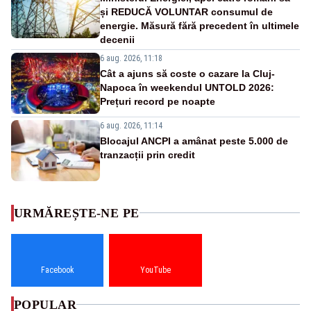
și REDUCĂ VOLUNTAR consumul de
energie. Măsură fără precedent în ultimele
decenii
6 aug. 2026, 11:18
Cât a ajuns să coste o cazare la Cluj-
Napoca în weekendul UNTOLD 2026:
Prețuri record pe noapte
6 aug. 2026, 11:14
Blocajul ANCPI a amânat peste 5.000 de
tranzacții prin credit
URMĂREȘTE-NE PE
Facebook
YouTube
POPULAR