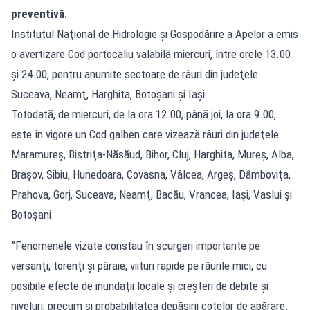
preventivă.
Institutul Naţional de Hidrologie şi Gospodărire a Apelor a emis
o avertizare Cod portocaliu valabilă miercuri, între orele 13.00
şi 24.00, pentru anumite sectoare de râuri din judeţele
Suceava, Neamţ, Harghita, Botoşani şi Iaşi.
Totodată, de miercuri, de la ora 12.00, până joi, la ora 9.00,
este în vigore un Cod galben care vizează râuri din judeţele
Maramureş, Bistriţa-Năsăud, Bihor, Cluj, Harghita, Mureş, Alba,
Braşov, Sibiu, Hunedoara, Covasna, Vâlcea, Argeş, Dâmboviţa,
Prahova, Gorj, Suceava, Neamţ, Bacău, Vrancea, Iaşi, Vaslui şi
Botoşani.
”Fenomenele vizate constau în scurgeri importante pe
versanţi, torenţi şi pâraie, viituri rapide pe râurile mici, cu
posibile efecte de inundaţii locale şi creşteri de debite şi
niveluri, precum şi probabilitatea depăşirii cotelor de apărare.