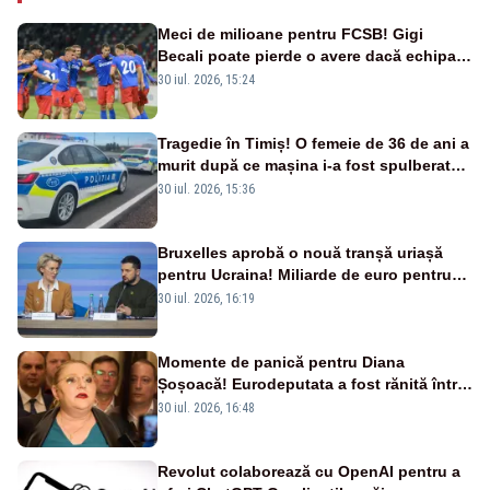
Meci de milioane pentru FCSB! Gigi
Becali poate pierde o avere dacă echipa
este eliminată de FK Auda
30 iul. 2026, 15:24
Tragedie în Timiș! O femeie de 36 de ani a
murit după ce mașina i-a fost spulberată
de tren
30 iul. 2026, 15:36
Bruxelles aprobă o nouă tranșă uriașă
pentru Ucraina! Miliarde de euro pentru
armament și apărare
30 iul. 2026, 16:19
Momente de panică pentru Diana
Șoșoacă! Eurodeputata a fost rănită într-
un accident rutier
30 iul. 2026, 16:48
Revolut colaborează cu OpenAI pentru a