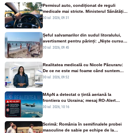
Permisul auto, condiționat de reguli
medicale mai stricte. Ministerul Sănătății
propune schimbări majore
30 iul. 2026, 09:31
Șeful salvamarilor din sudul litoralului,
avertisment pentru părinți: „Niște cursuri
de înot la piscină nu sunt suficiente”
30 iul. 2026, 09:45
Realitatea medicală cu Nicole Păcuraru:
De ce ne este mai foame când suntem
obosiți?
30 iul. 2026, 09:52
MApN a detectat o țintă aeriană la
frontiera cu Ucraina; mesaj RO-Alert
transmis în județul Tulcea
30 iul. 2026, 10:16
Scrimă: România în semifinalele probei
masculine de sabie pe echipe de la