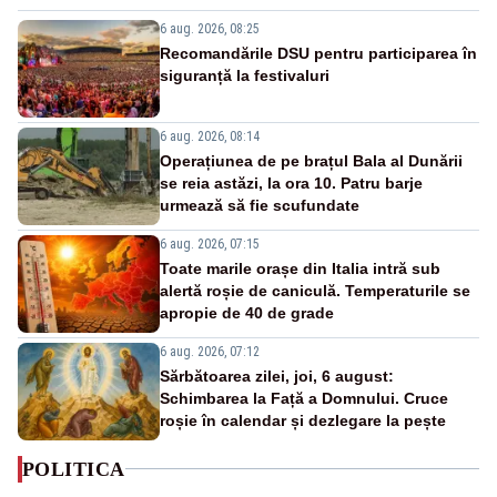
6 aug. 2026, 08:25
Recomandările DSU pentru participarea în
siguranță la festivaluri
6 aug. 2026, 08:14
Operațiunea de pe brațul Bala al Dunării
se reia astăzi, la ora 10. Patru barje
urmează să fie scufundate
6 aug. 2026, 07:15
Toate marile orașe din Italia intră sub
alertă roșie de caniculă. Temperaturile se
apropie de 40 de grade
6 aug. 2026, 07:12
Sărbătoarea zilei, joi, 6 august:
Schimbarea la Față a Domnului. Cruce
roșie în calendar și dezlegare la pește
POLITICA