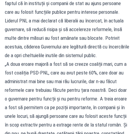
faptul că în instituții și companii de stat au ajuns persoane
care au folosit funcțiile publice pentru interese personale.
Liderul PNL a mai declarat că liberalii au încercat, în actuala
guvernare, să reducă risipa și să accelereze reformele, însă
multe dintre măsuri au fost amânate sau blocate. Potrivit
acestuia, căderea Guvernului are legătură directă cu încercările
de a opri cheltuielile inutile din sistemul public.
„A doua eroare majoră a fost să se creeze coaliții mari, cum a
fost coaliția PSD-PNL, care au avut peste 60%, care doar au
administrat mai bine sau mai rău lucrurile, dar n-au făcut
reformele care trebuiau făcute pentru țara noastră. Deci doar
o guvernare pentru funcții și nu pentru reforme. A treia eroare
a fost să permitem ca pe poziții importante, în companii și în
unele locuri, să ajungă persoane care au folosit aceste funcții
în scop extractiv pentru a extrage rente de la statul român. Și
din nou, pe bună dreptate, cetățenii țării noastre, constatând