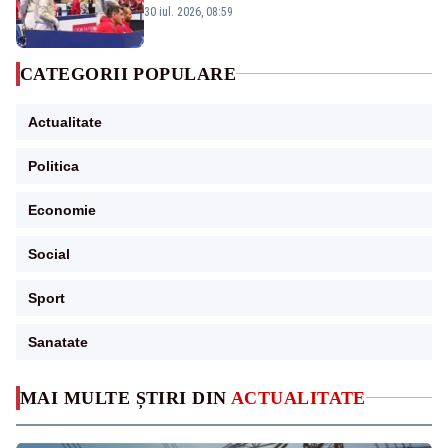
Campionatele Mondiale
30 iul. 2026, 08:59
CATEGORII POPULARE
Actualitate
Politica
Economie
Social
Sport
Sanatate
MAI MULTE ȘTIRI DIN
ACTUALITATE