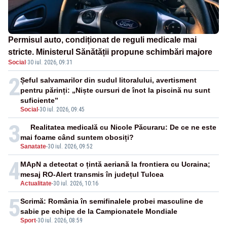
Permisul auto, condiționat de reguli medicale mai
stricte. Ministerul Sănătății propune schimbări majore
Social
·
30 iul. 2026, 09:31
2
Șeful salvamarilor din sudul litoralului, avertisment
pentru părinți: „Niște cursuri de înot la piscină nu sunt
suficiente”
Social
-
30 iul. 2026, 09:45
3
Realitatea medicală cu Nicole Păcuraru: De ce ne este
mai foame când suntem obosiți?
Sanatate
-
30 iul. 2026, 09:52
4
MApN a detectat o țintă aeriană la frontiera cu Ucraina;
mesaj RO-Alert transmis în județul Tulcea
Actualitate
-
30 iul. 2026, 10:16
5
Scrimă: România în semifinalele probei masculine de
sabie pe echipe de la Campionatele Mondiale
Sport
-
30 iul. 2026, 08:59