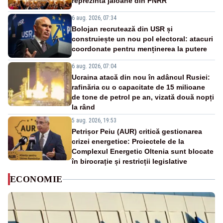
reprezintă jaloane din PNRR
6 aug. 2026, 07:34
Bolojan recrutează din USR și
construiește un nou pol electoral: atacuri
coordonate pentru menținerea la putere
6 aug. 2026, 07:04
Ucraina atacă din nou în adâncul Rusiei:
rafinăria cu o capacitate de 15 milioane
de tone de petrol pe an, vizată două nopți
la rând
5 aug. 2026, 19:53
Petrișor Peiu (AUR) critică gestionarea
crizei energetice: Proiectele de la
Complexul Energetic Oltenia sunt blocate
în birocrație și restricții legislative
ECONOMIE