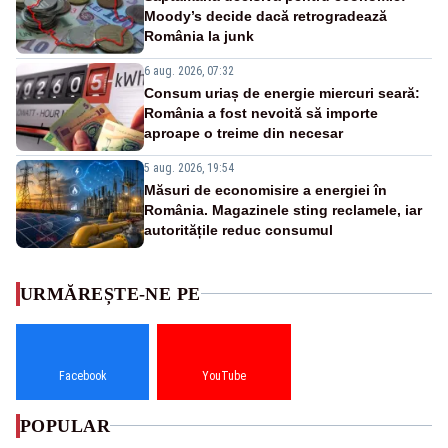
Moody’s decide dacă retrogradează
România la junk
6 aug. 2026, 07:32
Consum uriaș de energie miercuri seară:
România a fost nevoită să importe
aproape o treime din necesar
5 aug. 2026, 19:54
Măsuri de economisire a energiei în
România. Magazinele sting reclamele, iar
autoritățile reduc consumul
URMĂREȘTE-NE PE
Facebook
YouTube
POPULAR