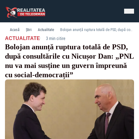
Acasă
Știri
Actualitate
Bolojan anunță ruptura totală de PSD, după consultările cu Nicușor Dan: „PNL nu va mai susține un guvern împreună cu social-democrații”
·
ACTUALITATE
3 min citire
Bolojan anunță ruptura totală de PSD,
după consultările cu Nicușor Dan: „PNL
nu va mai susține un guvern împreună
cu social-democrații”