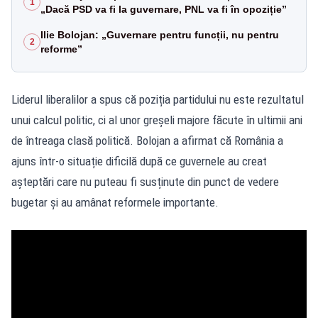
1
„Dacă PSD va fi la guvernare, PNL va fi în opoziție”
Ilie Bolojan: „Guvernare pentru funcții, nu pentru
2
reforme”
Liderul liberalilor a spus că poziția partidului nu este rezultatul
unui calcul politic, ci al unor greșeli majore făcute în ultimii ani
de întreaga clasă politică. Bolojan a afirmat că România a
ajuns într-o situație dificilă după ce guvernele au creat
așteptări care nu puteau fi susținute din punct de vedere
bugetar și au amânat reformele importante.