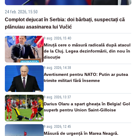
24 feb. 2026, 15:50
Complot dejucat în Serbia: doi bărbați, suspectați că
plănuiau asasinarea lui Vučić
9 aug. 2026, 15:40
Miruță cere o măsură radicală după atacul
de la Cluj. Legea dezinformării, din nou în
discuție
9 aug. 2026, 14:38
Avertisment pentru NATO: Putin ar putea
trimite militari fără însemne
9 aug. 2026, 13:37
Darius Olaru a spart gheața în Belgia! Gol
superb pentru Union Saint-Gilloise
9 aug. 2026, 12:45
Măsură de urgență în Marea Neagră.