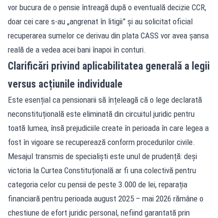
vor bucura de o pensie întreagă după o eventuală decizie CCR,
doar cei care s-au „angrenat în litigii” și au solicitat oficial
recuperarea sumelor ce derivau din plata CASS vor avea șansa
reală de a vedea acei bani înapoi în conturi.
Clarificări privind aplicabilitatea generală a legii
versus acțiunile individuale
Este esențial ca pensionarii să înțeleagă că o lege declarată
neconstituțională este eliminată din circuitul juridic pentru
toată lumea, însă prejudiciile create în perioada în care legea a
fost în vigoare se recuperează conform procedurilor civile.
Mesajul transmis de specialiști este unul de prudență: deși
victoria la Curtea Constituțională ar fi una colectivă pentru
categoria celor cu pensii de peste 3.000 de lei, reparația
financiară pentru perioada august 2025 – mai 2026 rămâne o
chestiune de efort juridic personal, nefiind garantată prin