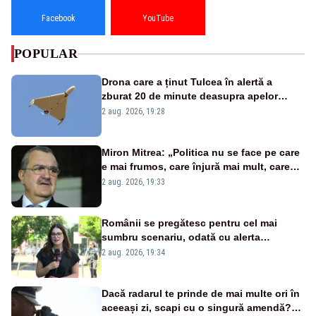
Facebook
YouTube
POPULAR
Drona care a ținut Tulcea în alertă a
zburat 20 de minute deasupra apelor
României. Au fost ridicate două F-16
2 aug. 2026, 19:28
Miron Mitrea: „Politica nu se face pe care
e mai frumos, care înjură mai mult, care
țipă mai tare, ci pe proiecte”
2 aug. 2026, 19:33
Românii se pregătesc pentru cel mai
sumbru scenariu, odată cu alerta
energetică
2 aug. 2026, 19:34
Dacă radarul te prinde de mai multe ori în
aceeași zi, scapi cu o singură amendă?