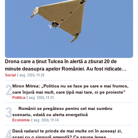
Drona care a ținut Tulcea în alertă a zburat 20 de
minute deasupra apelor României. Au fost ridicate
Social
·
2 aug. 2026, 19:28
două F-16
2
Miron Mitrea: „Politica nu se face pe care e mai frumos,
care înjură mai mult, care țipă mai tare, ci pe proiecte”
Politica
-
2 aug. 2026, 19:33
3
Românii se pregătesc pentru cel mai sumbru
scenariu, odată cu alerta energetică
Economie
-
2 aug. 2026, 19:34
4
Dacă radarul te prinde de mai multe ori în aceeași zi,
scapi cu o singură amendă? Ce spune legea