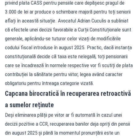
privind plata CASS pentru pensiile care depășesc pragul de
3.000 de lei ar produce o schimbare majoră pentru toți seniorii
aflați în această situație. Avocatul Adrian Cuculis a subliniat
că efectele unei decizii favorabile a Curții Constituționale sunt
generale, aplicându-se tuturor celor vizați de modificările
codului fiscal introduse în august 2025. Practic, dacă instanța
constituțională decide că taxa este nelegală, toți pensionarii
care se încadrează în normele respective vor fi scutiți de plata
contribuției la sănătate pentru viitor, legea având caracter
obligatoriu pentru întreaga categorie vizată.
Capcana birocratică în recuperarea retroactivă
a sumelor reținute
Deși eliminarea plății pe viitor ar fi automată în cazul unei
decizii pozitive a CCR, recuperarea banilor deja opriți din pensii
din august 2025 și până la momentul pronunțării este un