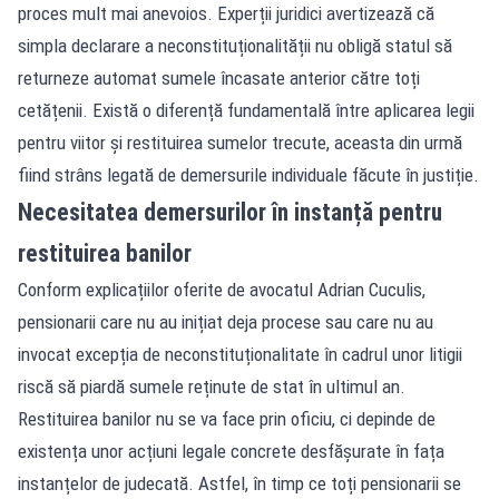
proces mult mai anevoios. Experții juridici avertizează că
simpla declarare a neconstituționalității nu obligă statul să
returneze automat sumele încasate anterior către toți
cetățenii. Există o diferență fundamentală între aplicarea legii
pentru viitor și restituirea sumelor trecute, aceasta din urmă
fiind strâns legată de demersurile individuale făcute în justiție.
Necesitatea demersurilor în instanță pentru
restituirea banilor
Conform explicațiilor oferite de avocatul Adrian Cuculis,
pensionarii care nu au inițiat deja procese sau care nu au
invocat excepția de neconstituționalitate în cadrul unor litigii
riscă să piardă sumele reținute de stat în ultimul an.
Restituirea banilor nu se va face prin oficiu, ci depinde de
existența unor acțiuni legale concrete desfășurate în fața
instanțelor de judecată. Astfel, în timp ce toți pensionarii se