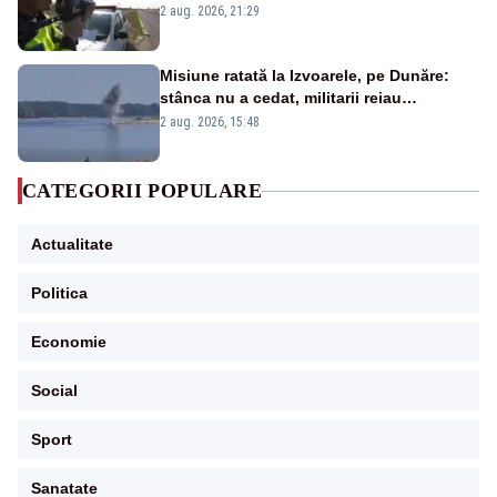
Ce spune legea
2 aug. 2026, 21:29
Misiune ratată la Izvoarele, pe Dunăre:
stânca nu a cedat, militarii reiau
detonările luni – VIDEO
2 aug. 2026, 15:48
CATEGORII POPULARE
Actualitate
Politica
Economie
Social
Sport
Sanatate