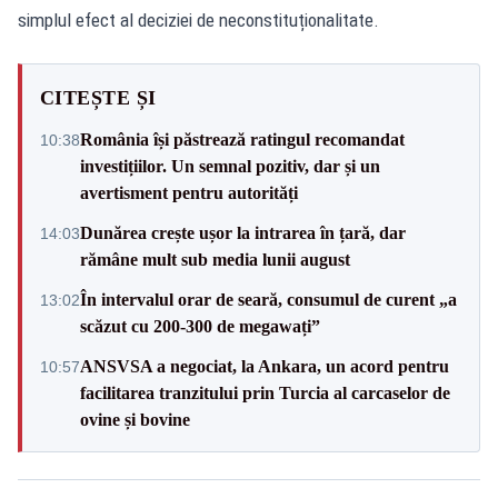
simplul efect al deciziei de neconstituționalitate.
CITEȘTE ȘI
România își păstrează ratingul recomandat
10:38
investițiilor. Un semnal pozitiv, dar și un
avertisment pentru autorități
Dunărea crește ușor la intrarea în țară, dar
14:03
rămâne mult sub media lunii august
În intervalul orar de seară, consumul de curent „a
13:02
scăzut cu 200-300 de megawați”
ANSVSA a negociat, la Ankara, un acord pentru
10:57
facilitarea tranzitului prin Turcia al carcaselor de
ovine și bovine