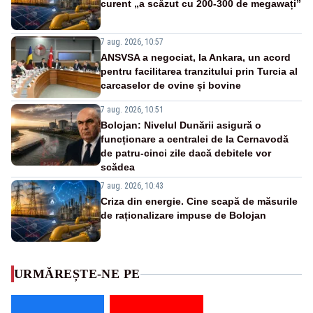
curent „a scăzut cu 200-300 de megawați”
7 aug. 2026, 10:57
ANSVSA a negociat, la Ankara, un acord
pentru facilitarea tranzitului prin Turcia al
carcaselor de ovine și bovine
7 aug. 2026, 10:51
Bolojan: Nivelul Dunării asigură o
funcționare a centralei de la Cernavodă
de patru-cinci zile dacă debitele vor
scădea
7 aug. 2026, 10:43
Criza din energie. Cine scapă de măsurile
de raționalizare impuse de Bolojan
URMĂREȘTE-NE PE