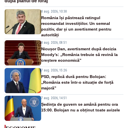
după planul de foraj
8 aug. 2026, 10:38
România își păstrează ratingul
recomandat investițiilor. Un semnal
pozitiv, dar și un avertisment pentru
autorități
8 aug. 2026, 08:51
Nicușor Dan, avertisment după decizia
Moody’s: „România trebuie să revină la
creștere economică”
7 aug. 2026, 15:26
PSD, replică dură pentru Bolojan:
„România este într-o situație de forță
majoră”
7 aug. 2026, 14:51
Ședința de guvern se amână pentru ora
15:00. Bolojan nu a obținut toate avizele