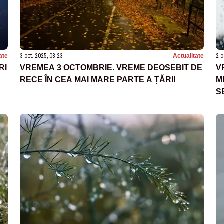
ate
3 oct. 2025, 08:23
Actualitate
2 o
RI
VREMEA 3 OCTOMBRIE. VREME DEOSEBIT DE
V
RECE ÎN CEA MAI MARE PARTE A ȚĂRII
M
S