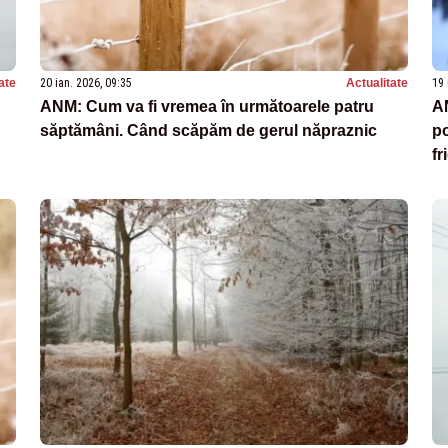
ate
20 ian. 2026, 09:35
Actualitate
19 
n
ANM: Cum va fi vremea în următoarele patru
A
săptămâni. Când scăpăm de gerul năpraznic
po
fr