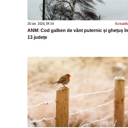
26 ian. 2026, 09:34
Actualit
ANM: Cod galben de vânt puternic și ghețuș î
13 județe