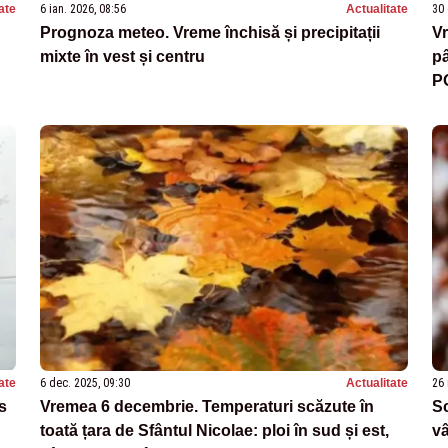
ate
6 ian. 2026, 08:56
Actualitate
30 
Prognoza meteo. Vreme închisă și precipitații
Vr
mixte în vest și centru
pâ
P
ate
6 dec. 2025, 09:30
Actualitate
26 
s
Vremea 6 decembrie. Temperaturi scăzute în
Sc
toată țara de Sfântul Nicolae: ploi în sud și est,
vâ