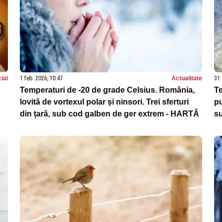
ial
1 feb. 2026, 10:47
Actualitate
31 
Temperaturi de -20 de grade Celsius. România,
Te
lovită de vortexul polar și ninsori. Trei sferturi
pu
din țară, sub cod galben de ger extrem - HARTĂ
s