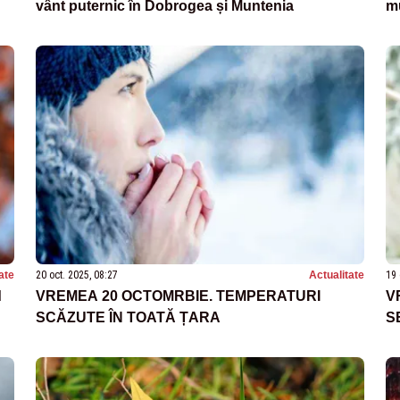
vânt puternic în Dobrogea și Muntenia
mu
ate
20 oct. 2025, 08:27
Actualitate
19 
d
VREMEA 20 OCTOMRBIE. TEMPERATURI
V
SCĂZUTE ÎN TOATĂ ȚARA
S