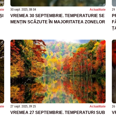
ate
30 sept. 2025, 08:04
Actualitate
29 
ȘI
VREMEA 30 SEPTEMBRIE. TEMPERATURIE SE
P
MENȚIN SCĂZUTE ÎN MAJORITATEA ZONELOR
F
Ț
ate
27 sept. 2025, 09:25
Actualitate
26 
VREMEA 27 SEPTEMBRIE. TEMPERATURI SUB
V